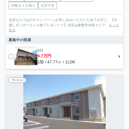
外観タイル張り
公共下水
当店ならではのキャンペーン♪お申し込みいただいた全ての方に、【引
越しダンボール１０枚プレゼント☆】当店は倉敷市水島エリア...
もっと
見る
募集中の部屋
101
4.7万円
1階 / 47.77㎡ / 1LDK
アパート