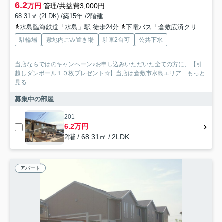
6.2
万円
管理/共益費3,000円
68.31㎡ (2LDK) /築15年 /2階建
水島臨海鉄道「水島」駅 徒歩24分
下電バス「倉敷広済クリニック前」バス停下車 徒歩16分
駐輪場
敷地内ごみ置き場
駐車2台可
公共下水
当店ならではのキャンペーン♪お申し込みいただいた全ての方に、【引
越しダンボール１０枚プレゼント☆】当店は倉敷市水島エリア...
もっと
見る
募集中の部屋
201
6.2万円
2階 / 68.31㎡ / 2LDK
アパート