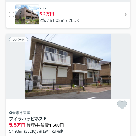
205
5.2万円
2階 / 51.03㎡ / 2LDK
アパート
倉敷市東塚
ブィラハッピネスＢ
5.5
万円
管理/共益費4,500円
57.93㎡ (2LDK) /築19年 /2階建