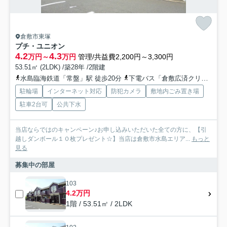
倉敷市東塚
プチ・ユニオン
4.2
4.3
万円～
万円
管理/共益費2,200円～3,300円
53.51㎡ (2LDK) /築28年 /2階建
水島臨海鉄道「常盤」駅 徒歩20分
下電バス「倉敷広済クリニック前」バス停下車 徒歩10分
駐輪場
インターネット対応
防犯カメラ
敷地内ごみ置き場
駐車2台可
公共下水
当店ならではのキャンペーン♪お申し込みいただいた全ての方に、【引
越しダンボール１０枚プレゼント☆】当店は倉敷市水島エリア...
もっと
見る
募集中の部屋
103
4.2万円
1階 / 53.51㎡ / 2LDK