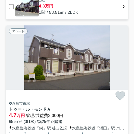
102
4.3万円
1階 / 53.51㎡ / 2LDK
アパート
倉敷市東塚
トゥー・ル・モンドＡ
4.7
万円
管理/共益費3,300円
65.57㎡ (3LDK) /築25年 /2階建
水島臨海鉄道「栄」駅 徒歩21分
水島臨海鉄道「浦田」駅 バス7分 下電バス「福田南中学校前」 停歩6分