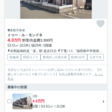
倉敷市東塚
トゥー・ル・モンドＢ
4.3
万円
管理/共益費3,300円
53.51㎡ (2LDK) /築25年 /2階建
水島臨海鉄道「栄」駅 徒歩21分
下電バス「福田南中学校前」バス停下車 徒歩5分
駐輪場
防犯カメラ
敷地内ごみ置き場
駐車2台可
公共下水
当店ならではのキャンペーン♪お申し込みいただいた全ての方に、【引
越しダンボール１０枚プレゼント☆】当店は倉敷市水島エリア...
もっと
見る
募集中の部屋
1階
4.3万円
1階 / 53.51㎡ / 2LDK