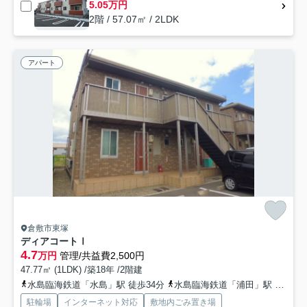
5.05万円
2階 / 57.07㎡ / 2LDK
アパート
倉敷市東塚
ディアコートⅠ
4.7
万円
管理/共益費2,500円
47.77㎡ (1LDK) /築18年 /2階建
水島臨海鉄道「水島」駅 徒歩34分
水島臨海鉄道「浦田」駅 バス11分 下電バス「新高橋（岡山県）」 停歩9分
駐輪場
インターネット対応
敷地内ごみ置き場