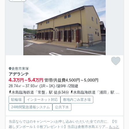
倉敷市東塚
アデランテ
4.3
5.4
万円～
万円
管理/共益費4,500円～5,000円
28.74㎡～37.93㎡ (1R～1K) /築9年 /2階建
水島臨海鉄道「常盤」駅 徒歩34分
水島臨海鉄道「浦田」駅 バス9分 下電バス「福田運動公園前」 停歩3分
駐輪場
インターネット対応
敷地内ごみ置き場
24時間緊急通報システム
公共下水
当店ならではのキャンペーン♪お申し込みいただいた全ての方に、【引
越しダンボール１０枚プレゼント☆】当店は倉敷市水島エリア...
もっと