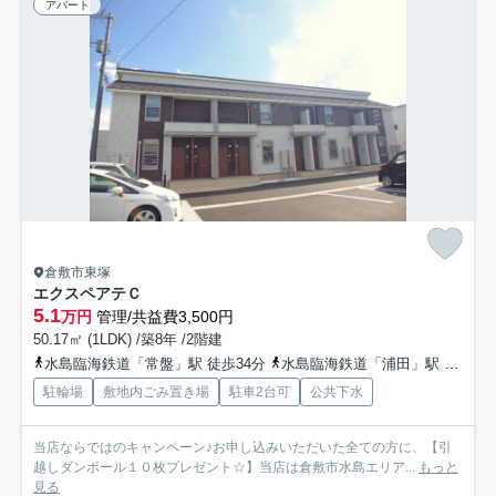
アパート
倉敷市東塚
エクスペアテＣ
5.1
万円
管理/共益費3,500円
50.17㎡ (1LDK) /築8年 /2階建
水島臨海鉄道「常盤」駅 徒歩34分
水島臨海鉄道「浦田」駅 バス9分 下電バス「福田運動公園前」 停歩7分
駐輪場
敷地内ごみ置き場
駐車2台可
公共下水
当店ならではのキャンペーン♪お申し込みいただいた全ての方に、【引
越しダンボール１０枚プレゼント☆】当店は倉敷市水島エリア...
もっと
見る