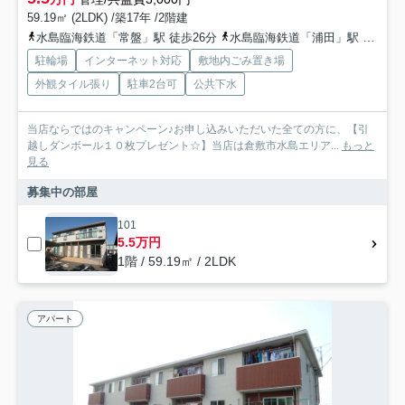
59.19㎡ (2LDK) /築17年 /2階建
水島臨海鉄道「常盤」駅 徒歩26分
水島臨海鉄道「浦田」駅 バス8分 下電バス「倉敷広済クリニック前」 停歩7分
駐輪場
インターネット対応
敷地内ごみ置き場
外観タイル張り
駐車2台可
公共下水
当店ならではのキャンペーン♪お申し込みいただいた全ての方に、【引
越しダンボール１０枚プレゼント☆】当店は倉敷市水島エリア...
もっと
見る
募集中の部屋
101
5.5万円
1階 / 59.19㎡ / 2LDK
アパート