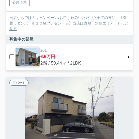
公共下水
当店ならではのキャンペーン♪お申し込みいただいた全ての方に、【引
越しダンボール１０枚プレゼント☆】当店は倉敷市水島エリア...
もっと
見る
募集中の部屋
201
6.6万円
2階 / 59.44㎡ / 2LDK
アパート