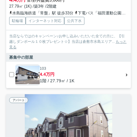
27.79㎡ (1K) /築3年 /2階建
水島臨海鉄道「常盤」駅 徒歩33分
下電バス「福田運動公園前」バス停下車 徒歩6分
駐輪場
インターネット対応
公共下水
当店ならではのキャンペーン♪お申し込みいただいた全ての方に、【引
越しダンボール１０枚プレゼント☆】当店は倉敷市水島エリア...
もっと
見る
募集中の部屋
103
4.4万円
1階 / 27.79㎡ / 1K
アパート