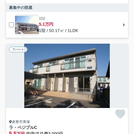
募集中の部屋
102
5.1万円
1階 / 50.17㎡ / 1LDK
アパート
倉敷市東塚
ラ・ペジブルC
5.5
万円
管理/共益費3,000円