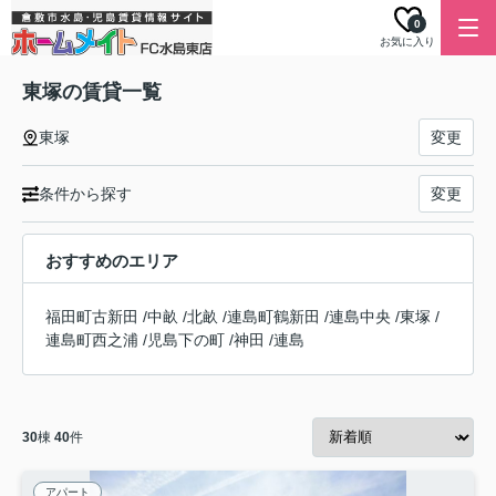
0
お気に入り
東塚の賃貸一覧
東塚
変更
条件から探す
変更
おすすめのエリア
福田町古新田
/
中畝
/
北畝
/
連島町鶴新田
/
連島中央
/
東塚
/
連島町西之浦
/
児島下の町
/
神田
/
連島
30
棟
40
件
アパート