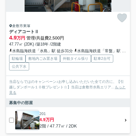
倉敷市東塚
ディアコートⅡ
4.9
万円
管理/共益費2,500円
47.77㎡ (2DK) /築18年 /2階建
水島臨海鉄道「水島」駅 徒歩31分
水島臨海鉄道「常盤」駅 徒歩33分
駐輪場
敷地内ごみ置き場
外観タイル張り
駐車2台可
公共下水
当店ならではのキャンペーン♪お申し込みいただいた全ての方に、【引
越しダンボール１０枚プレゼント☆】当店は倉敷市水島エリア...
もっと
見る
募集中の部屋
201
4.9万円
2階 / 47.77㎡ / 2DK