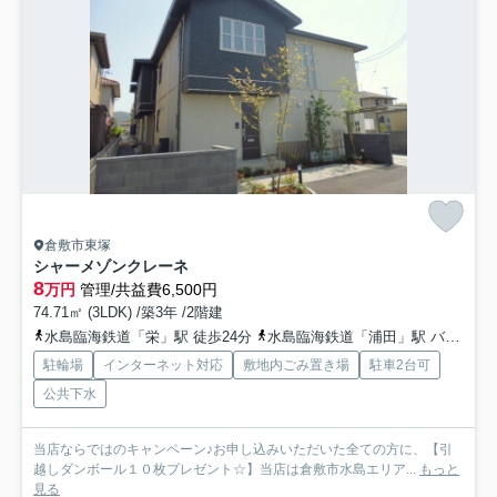
倉敷市東塚
シャーメゾンクレーネ
8
万円
管理/共益費6,500円
74.71㎡ (3LDK) /築3年 /2階建
水島臨海鉄道「栄」駅 徒歩24分
水島臨海鉄道「浦田」駅 バス7分 下電バス「福田南中学校前」 停歩4分
駐輪場
インターネット対応
敷地内ごみ置き場
駐車2台可
公共下水
当店ならではのキャンペーン♪お申し込みいただいた全ての方に、【引
越しダンボール１０枚プレゼント☆】当店は倉敷市水島エリア...
もっと
見る