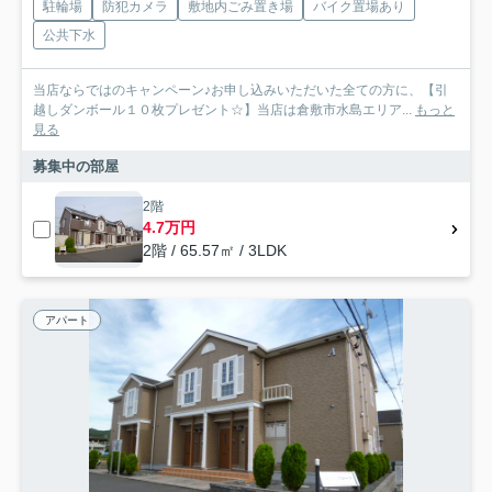
駐輪場
防犯カメラ
敷地内ごみ置き場
バイク置場あり
公共下水
当店ならではのキャンペーン♪お申し込みいただいた全ての方に、【引
越しダンボール１０枚プレゼント☆】当店は倉敷市水島エリア...
もっと
見る
募集中の部屋
2階
4.7万円
2階 / 65.57㎡ / 3LDK
アパート