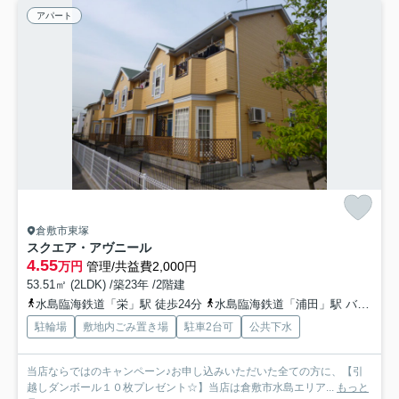
アパート
倉敷市東塚
スクエア・アヴニール
4.55
万円
管理/共益費2,000円
53.51㎡ (2LDK) /築23年 /2階建
水島臨海鉄道「栄」駅 徒歩24分
水島臨海鉄道「浦田」駅 バス7分 下電バス「福田南中学校前」 停歩2分
駐輪場
敷地内ごみ置き場
駐車2台可
公共下水
当店ならではのキャンペーン♪お申し込みいただいた全ての方に、【引
越しダンボール１０枚プレゼント☆】当店は倉敷市水島エリア...
もっと