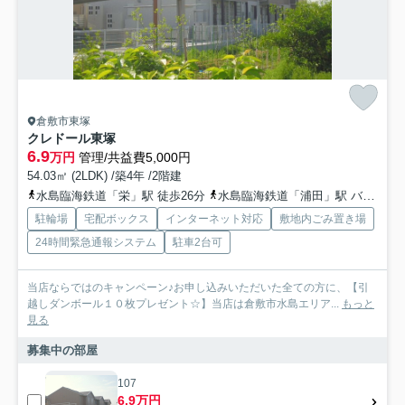
倉敷市東塚
クレドール東塚
6.9
万円
管理/共益費5,000円
54.03㎡ (2LDK) /築4年 /2階建
水島臨海鉄道「栄」駅 徒歩26分
水島臨海鉄道「浦田」駅 バス7分 下電バス「福田南中学校前」 停歩4分
駐輪場
宅配ボックス
インターネット対応
敷地内ごみ置き場
24時間緊急通報システム
駐車2台可
当店ならではのキャンペーン♪お申し込みいただいた全ての方に、【引
越しダンボール１０枚プレゼント☆】当店は倉敷市水島エリア...
もっと
見る
募集中の部屋
107
6.9万円