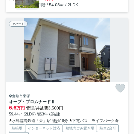
1階 / 54.03㎡ / 2LDK
アパート
倉敷市東塚
オーブ・プロムナードⅡ
6.6
万円
管理/共益費3,500円
59.44㎡ (2LDK) /築3年 /2階建
水島臨海鉄道「栄」駅 徒歩18分
下電バス「ライフパーク倉敷西入口」バス停下車 徒歩8分
駐輪場
インターネット対応
敷地内ごみ置き場
駐車2台可