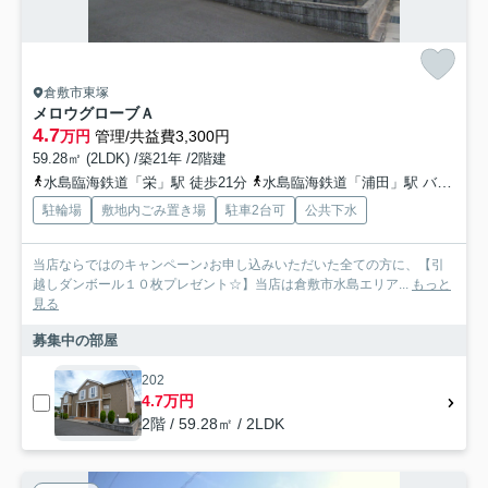
倉敷市東塚
メロウグローブＡ
4.7
万円
管理/共益費3,300円
59.28㎡ (2LDK) /築21年 /2階建
水島臨海鉄道「栄」駅 徒歩21分
水島臨海鉄道「浦田」駅 バス7分 下電バス「福田南中学校前」 停歩5分
駐輪場
敷地内ごみ置き場
駐車2台可
公共下水
当店ならではのキャンペーン♪お申し込みいただいた全ての方に、【引
越しダンボール１０枚プレゼント☆】当店は倉敷市水島エリア...
もっと
見る
募集中の部屋
202
4.7万円
2階 / 59.28㎡ / 2LDK