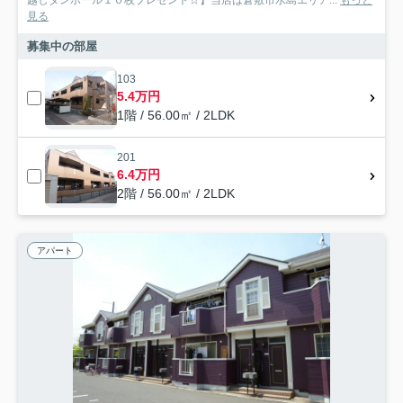
越しダンボール１０枚プレゼント☆】当店は倉敷市水島エリア...
もっと
見る
募集中の部屋
103
5.4万円
1階 / 56.00㎡ / 2LDK
201
6.4万円
2階 / 56.00㎡ / 2LDK
アパート