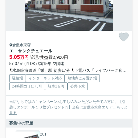
倉敷市東塚
エ サンクチュエール
5.05
万円
管理/共益費2,900円
57.07㎡ (2LDK) /築15年 /2階建
水島臨海鉄道「栄」駅 徒歩17分
下電バス「ライフパーク倉敷西入口」バス停下車 徒歩7分
駐輪場
インターネット対応
敷地内ごみ置き場
24時間ゴミ出し可
駐車2台可
公共下水
当店ならではのキャンペーン♪お申し込みいただいた全ての方に、【引
越しダンボール１０枚プレゼント☆】当店は倉敷市水島エリア...
もっと
見る
募集中の部屋
201