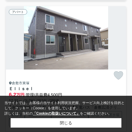
アパート
倉敷市東塚
ＥｌｉｓｅⅠ
6.2
万円
管理/共益費4,500円
57.31㎡ (2LDK) /築2年 /2階建
当サイトでは、お客様の当サイト利用状況把握、サービス向上検討を目的と
水島臨海鉄道「常盤」駅 徒歩25分
下電バス「倉敷広済クリニック前」バス停下車 徒歩8分
して、クッキー（Cookie）を使用しています。
詳しくは、当社の
「Cookieの取扱いについて」
をご確認ください。
駐輪場
宅配ボックス
インターネット対応
敷地内ごみ置き場
閉じる
外観タイル張り
駐車2台可