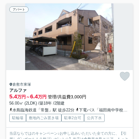
アパート
倉敷市東塚
アルファ
5.4
6.4
万円～
万円
管理/共益費3,000円
56.00㎡ (2LDK) /築18年 /2階建
水島臨海鉄道「常盤」駅 徒歩22分
下電バス「福田南中学校前」バス停下車 徒歩8分
駐輪場
敷地内ごみ置き場
駐車2台可
公共下水
当店ならではのキャンペーン♪お申し込みいただいた全ての方に、【引