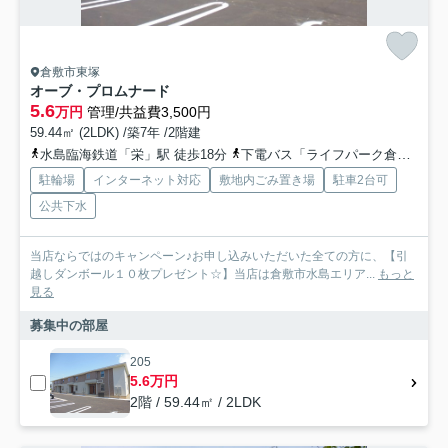
倉敷市東塚
オーブ・プロムナード
5.6
万円
管理/共益費3,500円
59.44㎡ (2LDK) /築7年 /2階建
水島臨海鉄道「栄」駅 徒歩18分
下電バス「ライフパーク倉敷西入口」バス停下車 徒歩8分
駐輪場
インターネット対応
敷地内ごみ置き場
駐車2台可
公共下水
当店ならではのキャンペーン♪お申し込みいただいた全ての方に、【引
越しダンボール１０枚プレゼント☆】当店は倉敷市水島エリア...
もっと
見る
募集中の部屋
205
5.6万円
2階 / 59.44㎡ / 2LDK