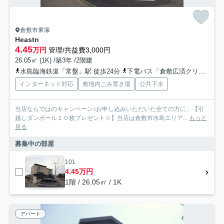
倉敷市東塚
Heastn
4.45
万円
管理/共益費3,000円
26.05㎡ (1K) /築3年 /2階建
水島臨海鉄道「常盤」駅 徒歩24分
下電バス「倉敷広済クリニック前」バス停下車 徒歩8分
インターネット対応
敷地内ごみ置き場
公共下水
当店ならではのキャンペーン♪お申し込みいただいた全ての方に、【引
越しダンボール１０枚プレゼント☆】当店は倉敷市水島エリア...
もっと
見る
募集中の部屋
101
4.45万円
1階 / 26.05㎡ / 1K
アパート