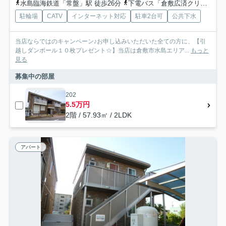
水島臨海鉄道「常盤」駅 徒歩26分
下電バス「倉敷広済クリニック前」バス停下車 徒歩7分
駐輪場
CATV
インターネット対応
駐車2台可
公共下水
当店ならではのキャンペーン♪お申し込みいただいた全ての方に、【引
越しダンボール１０枚プレゼント☆】当店は倉敷市水島エリア...
もっと
見る
募集中の部屋
202
5.5万円
2階 / 57.93㎡ / 2LDK
アパート