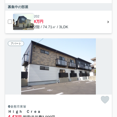
募集中の部屋
202
8万円
2階 / 74.71㎡ / 3LDK
アパート
倉敷市東塚
Ｈｉｇｈ Ｃｒｅａ
4.4
万円
管理/共益費3,000円