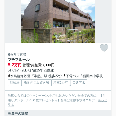
倉敷市東塚
プチフルール
5.2
万円
管理/共益費3,000円
51.03㎡ (2LDK) /築25年 /2階建
水島臨海鉄道「常盤」駅 徒歩22分
下電バス「福田南中学校前」バス停下車 徒歩8分
駐輪場
敷地内ごみ置き場
駐車2台可
公共下水
当店ならではのキャンペーン♪お申し込みいただいた全ての方に、【引
越しダンボール１０枚プレゼント☆】当店は倉敷市水島エリア...
もっと
見る
募集中の部屋