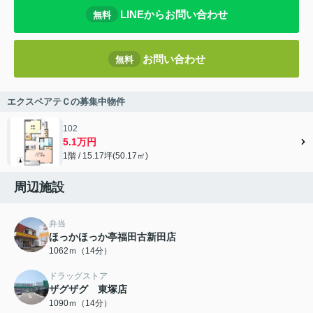
LINEからお問い合わせ
無料
お問い合わせ
無料
エクスペアテＣの募集中物件
102
5.1万円
1階 / 15.17坪(50.17㎡)
周辺施設
弁当
ほっかほっか亭福田古新田店
1062ｍ（14分）
ドラッグストア
ザグザグ 東塚店
1090ｍ（14分）