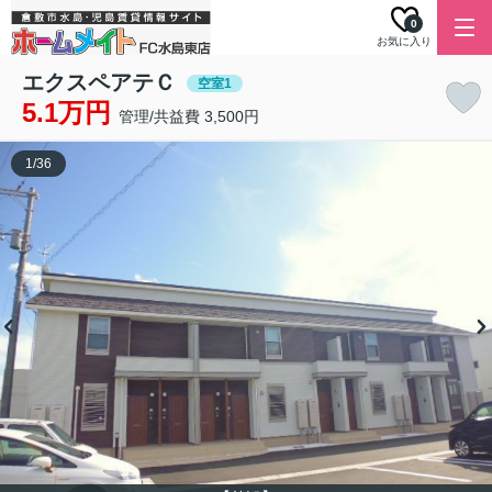
0
お気に入り
エクスペアテＣ
空室1
5.1万円
管理/共益費 3,500円
1
/
36