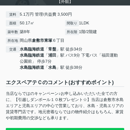
【外観】
5.1万円 管理/共益費 3,500円
賃料
50.17㎡
1LDK
面積
間取り
築8年
1階/2階建
築年数
所在階
岡山県
倉敷市
東塚
６丁目
所在地
水島臨海鉄道
「
常盤
」駅 徒歩34分
交通
水島臨海鉄道
「
浦田
」駅 バス9分 下電バス「福田運動
公園前」 停歩7分
水島臨海鉄道
「
水島
」駅 徒歩38分
エクスペアテＣのコメント(おすすめポイント)
当店ならではのキャンペーン♪お申し込みいただいた全ての方
に、【引越しダンボール１０枚プレゼント☆】当店は倉敷市水島
エリアと児島エリアの中心で営業しており、水島・児島エリアの
賃貸専門店です。地元密着ならではの物件紹介はもちろん、家賃
や初期費用の交渉なども承ります。