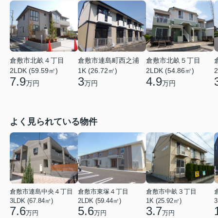
倉敷市北畝４丁目
倉敷市連島町西之浦
倉敷市北畝５丁目
2LDK (59.59㎡)
1K (26.72㎡)
2LDK (54.86㎡)
2
7.9
3
4.9
万円
万円
万円
よく見られている物件
倉敷市連島中央４丁目
倉敷市東塚４丁目
倉敷市中畝３丁目
3LDK (67.84㎡)
2LDK (59.44㎡)
1K (25.92㎡)
3
7.6
5.6
3.7
万円
万円
万円