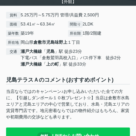
【外観】
5.25万円～5.75万円 管理/共益費 2,500円
賃料
53.41㎡～63.34㎡
2LDK
面積
間取り
築19年
1階/2階建
築年数
所在階
岡山県
倉敷市
児島味野上
１丁目
所在地
瀬戸大橋線
「
児島
」駅 徒歩23分
交通
下電バス「倉敷鷲羽高校入口」バス停下車 徒歩2分
瀬戸大橋線
「
上の町
」駅 徒歩33分
児島テラスＡのコメント(おすすめポイント)
当店ならではのキャンペーン♪お申し込みいただいた全ての方
に、【引越しダンボール１０枚プレゼント☆】当店は倉敷市水島
エリアと児島エリアの中心で営業しており、水島・児島エリアの
賃貸専門店です。地元密着ならではの物件紹介はもちろん、家賃
や初期費用の交渉なども承ります。
LINEからお問い合わせ