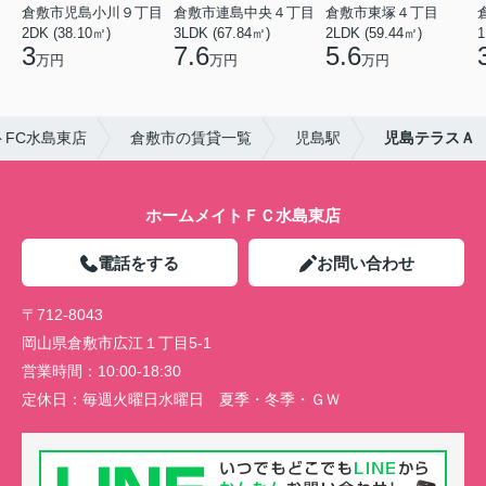
倉敷市児島小川９丁目
倉敷市連島中央４丁目
倉敷市東塚４丁目
2DK (38.10㎡)
3LDK (67.84㎡)
2LDK (59.44㎡)
1
3
7.6
5.6
万円
万円
万円
FC水島東店
倉敷市の賃貸一覧
児島駅
児島テラスＡ
ホームメイトＦＣ水島東店
電話をする
お問い合わせ
〒712-8043
岡山県倉敷市広江１丁目5-1
営業時間：
10:00-18:30
定休日：
毎週火曜日水曜日 夏季・冬季・ＧＷ