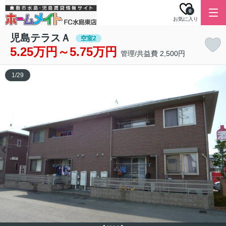
0
お気に入り
児島テラスＡ
空室2
5.25万円～5.75万円
管理/共益費 2,500円
1
/
29