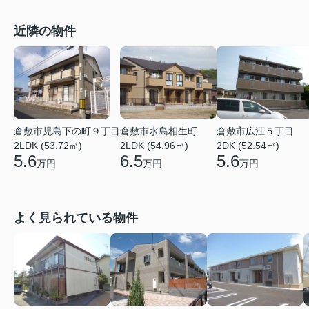
近隣の物件
倉敷市児島下の町９丁目
倉敷市水島相生町
倉敷市広江５丁目
2LDK (53.72㎡)
2LDK (54.96㎡)
2DK (52.54㎡)
5.6
6.5
5.6
万円
万円
万円
よく見られている物件