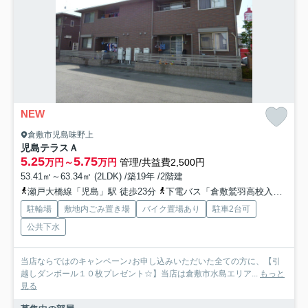
NEW
倉敷市児島味野上
児島テラスＡ
5.25
5.75
万円～
万円
管理/共益費2,500円
53.41㎡～63.34㎡ (2LDK) /築19年 /2階建
瀬戸大橋線「児島」駅 徒歩23分
下電バス「倉敷鷲羽高校入口」バス停下車 徒歩2分
駐輪場
敷地内ごみ置き場
バイク置場あり
駐車2台可
公共下水
当店ならではのキャンペーン♪お申し込みいただいた全ての方に、【引
越しダンボール１０枚プレゼント☆】当店は倉敷市水島エリア...
もっと
見る