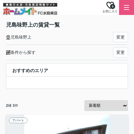
0
お気に入り
児島味野上の賃貸一覧
児島味野上
変更
条件から探す
変更
おすすめのエリア
2
棟
3
件
アパート