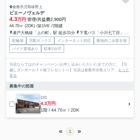
倉敷市児島味野上
ピエーノヴェルデ
4.3
万円
管理/共益費2,900円
44.70㎡ (2DK) /築15年 /2階建
瀬戸大橋線「上の町」駅 徒歩31分
下電バス「小川七丁目」バス停下車 徒歩4分
駐輪場
宅配ボックス
インターネット対応
敷地内ごみ置き場
バイク置場あり
駐車2台可
当店ならではのキャンペーン♪お申し込みいただいた全ての方に、【引
越しダンボール１０枚プレゼント☆】当店は倉敷市水島エリア...
もっと
見る
募集中の部屋
101
4.3万円
1階 / 44.70㎡ / 2DK
1