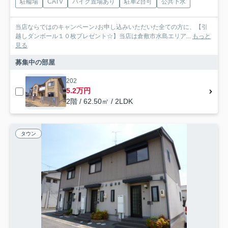
駐輪場
CATV
バイク置場あり
駐車2台可
公共下水
当店ならではのキャンペーン♪お申し込みいただいた全ての方に、【引
越しダンボール１０枚プレゼント☆】当店は倉敷市水島エリア...
もっと
見る
募集中の部屋
202
5.2万円
2階 / 62.50㎡ / 2LDK
タウン