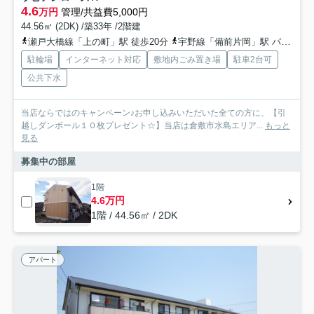
4.6
万円
管理/共益費5,000円
44.56㎡ (2DK) /築33年 /2階建
瀬戸大橋線「上の町」駅 徒歩20分
宇野線「備前片岡」駅 バス20分 下電バス「琴浦西小学校前」 停歩6分
駐輪場
インターネット対応
敷地内ごみ置き場
駐車2台可
公共下水
当店ならではのキャンペーン♪お申し込みいただいた全ての方に、【引
越しダンボール１０枚プレゼント☆】当店は倉敷市水島エリア...
もっと
見る
募集中の部屋
1階
4.6万円
1階 / 44.56㎡ / 2DK
アパート