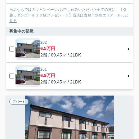
当店ならではのキャンペーン♪お申し込みいただいた全ての方に、【引
越しダンボール１０枚プレゼント☆】当店は倉敷市水島エリア...
もっと
見る
募集中の部屋
202
6.5万円
2階 / 69.45㎡ / 2LDK
201
6.9万円
2階 / 69.45㎡ / 2LDK
アパート