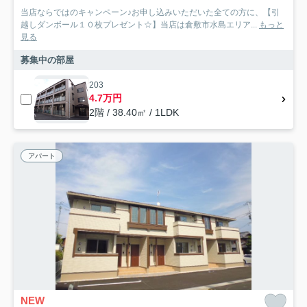
当店ならではのキャンペーン♪お申し込みいただいた全ての方に、【引
越しダンボール１０枚プレゼント☆】当店は倉敷市水島エリア...
もっと
見る
募集中の部屋
203
4.7万円
2階 / 38.40㎡ / 1LDK
アパート
NEW