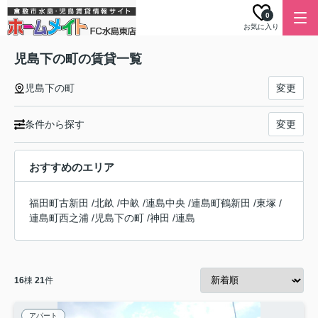
0
お気に入り
児島下の町の賃貸一覧
児島下の町
変更
条件から探す
変更
おすすめのエリア
福田町古新田
/
北畝
/
中畝
/
連島中央
/
連島町鶴新田
/
東塚
/
連島町西之浦
/
児島下の町
/
神田
/
連島
16
棟
21
件
アパート