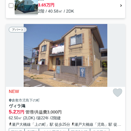
3.65万円
2階 / 40.58㎡ / 2DK
アパート
NEW
倉敷市児島下の町
ヴィラ鴻
5.2
万円
管理/共益費3,000円
62.50㎡ (2LDK) /築22年 /2階建
瀬戸大橋線「上の町」駅 徒歩25分
瀬戸大橋線「児島」駅 徒歩34分