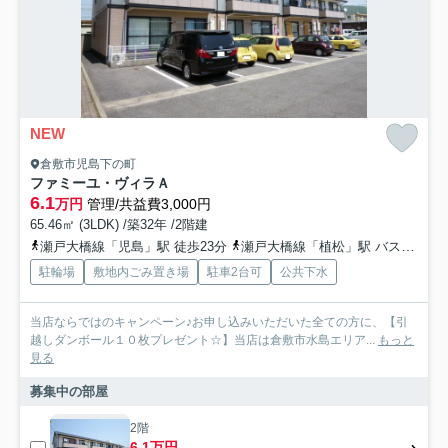
NEW
倉敷市児島下の町
ファミーユ・ヴィラＡ
6.1
万円
管理/共益費3,000円
65.46㎡ (3LDK) /築32年 /2階建
瀬戸大橋線「児島」駅 徒歩23分
瀬戸大橋線「植松」駅 バス28分 下電バス「ＪＲ児島駅前」 停歩23分
駐輪場
敷地内ごみ置き場
駐車2台可
公共下水
当店ならではのキャンペーン♪お申し込みいただいた全ての方に、【引
越しダンボール１０枚プレゼント☆】当店は倉敷市水島エリア...
もっと
見る
募集中の部屋
2階
6.1万円