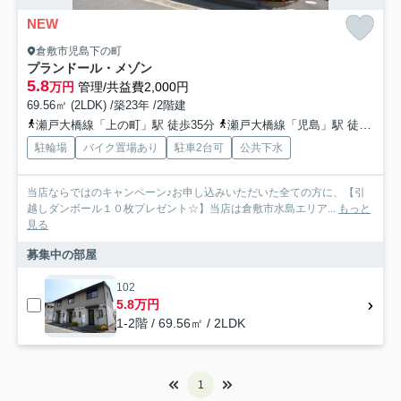
NEW
倉敷市児島下の町
プランドール・メゾン
5.8
万円
管理/共益費2,000円
69.56㎡ (2LDK) /築23年 /2階建
瀬戸大橋線「上の町」駅 徒歩35分
瀬戸大橋線「児島」駅 徒歩38分
駐輪場
バイク置場あり
駐車2台可
公共下水
当店ならではのキャンペーン♪お申し込みいただいた全ての方に、【引
越しダンボール１０枚プレゼント☆】当店は倉敷市水島エリア...
もっと
見る
募集中の部屋
102
5.8万円
1-2階 / 69.56㎡ / 2LDK
1