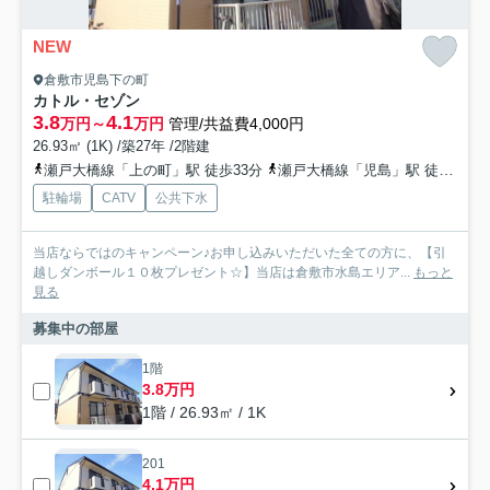
NEW
倉敷市児島下の町
カトル・セゾン
3.8
4.1
万円～
万円
管理/共益費4,000円
26.93㎡ (1K) /築27年 /2階建
瀬戸大橋線「上の町」駅 徒歩33分
瀬戸大橋線「児島」駅 徒歩36分
駐輪場
CATV
公共下水
当店ならではのキャンペーン♪お申し込みいただいた全ての方に、【引
越しダンボール１０枚プレゼント☆】当店は倉敷市水島エリア...
もっと
見る
募集中の部屋
1階
3.8万円
1階 / 26.93㎡ / 1K
201
4.1万円