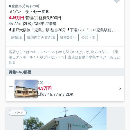
倉敷市児島下の町
メゾン ラ・セーヌＢ
4.9
万円
管理/共益費3,500円
45.77㎡ (2DK) /築8年 /2階建
瀬戸大橋線「児島」駅 徒歩26分
下電バス「ＪＲ児島駅前」バス停下車 徒歩29分
駐輪場
敷地内ごみ置き場
駐車2台可
公共下水
当店ならではのキャンペーン♪お申し込みいただいた全ての方に、【引
越しダンボール１０枚プレゼント☆】当店は倉敷市水島エリア...
もっと
見る
募集中の部屋
101
4.9万円
1階 / 45.77㎡ / 2DK
アパート