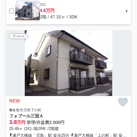
201
4.8万円
2階 / 47.32㎡ / 3DK
アパート
NEW
倉敷市児島下の町
フォブール三冠Ａ
3.8
万円
管理/共益費2,000円
25.46㎡ (1K) /築29年 /2階建
瀬戸大橋線「児島」駅 徒歩25分
瀬戸大橋線「上の町」駅 徒歩27分