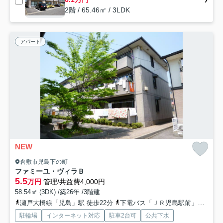
2階 / 65.46㎡ / 3LDK
アパート
NEW
倉敷市児島下の町
ファミーユ・ヴィラＢ
5.5
万円
管理/共益費4,000円
58.54㎡ (3DK) /築26年 /3階建
瀬戸大橋線「児島」駅 徒歩22分
下電バス「ＪＲ児島駅前」バス停下車 徒歩22分
駐輪場
インターネット対応
駐車2台可
公共下水