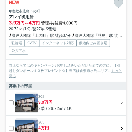
NEW
倉敷市児島下の町
アレイ御用所
3.9
4
万円～
万円
管理/共益費4,000円
26.72㎡ (1K) /築27年 /2階建
瀬戸大橋線「上の町」駅 徒歩37分
瀬戸大橋線「児島」駅 徒歩39分
駐輪場
CATV
インターネット対応
敷地内ごみ置き場
公共下水
当店ならではのキャンペーン♪お申し込みいただいた全ての方に、【引
越しダンボール１０枚プレゼント☆】当店は倉敷市水島エリア...
もっと
見る
募集中の部屋
202
3.9万円
2階 / 26.72㎡ / 1K
205
4万円