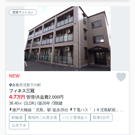
賃貸マンション
NEW
倉敷市児島下の町
フィネス三冠
4.7
万円
管理/共益費2,000円
38.40㎡ (1LDK) /築26年 /3階建
瀬戸大橋線「児島」駅 徒歩26分
下電バス「ＪＲ児島駅前」バス停下車 徒歩26分
駐輪場
敷地内ごみ置き場
バイク置場あり
駐車2台可
公共下水