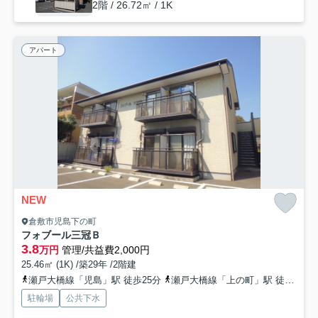
2階 / 26.72㎡ / 1K
アパート
NEW
倉敷市児島下の町
フォブール三冠Ｂ
3.8
万円
管理/共益費2,000円
25.46㎡ (1K) /築29年 /2階建
瀬戸大橋線「児島」駅 徒歩25分
瀬戸大橋線「上の町」駅 徒歩27分
駐輪場
公共下水