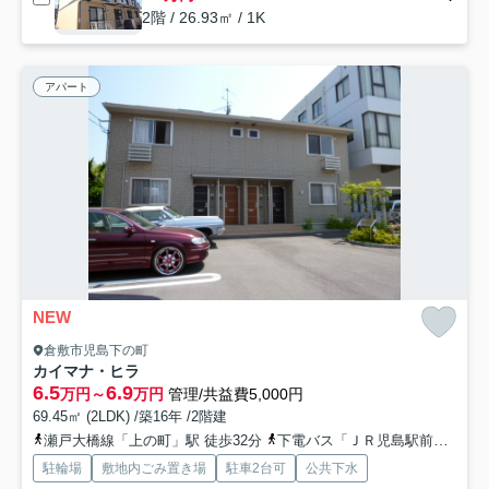
2階 / 26.93㎡ / 1K
アパート
NEW
倉敷市児島下の町
カイマナ・ヒラ
6.5
6.9
万円～
万円
管理/共益費5,000円
69.45㎡ (2LDK) /築16年 /2階建
瀬戸大橋線「上の町」駅 徒歩32分
下電バス「ＪＲ児島駅前」バス停下車 徒歩35分
駐輪場
敷地内ごみ置き場
駐車2台可
公共下水