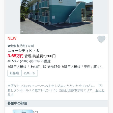
NEW
倉敷市児島下の町
ニューシティＫ・Ｓ
3.65
万円
管理/共益費2,200円
40.58㎡ (2DK) /築32年 /2階建
瀬戸大橋線「上の町」駅 徒歩17分
瀬戸大橋線「児島」駅 バス20分 下電バス「琴浦西小学校」 停歩9分
駐輪場
公共下水
当店ならではのキャンペーン♪お申し込みいただいた全ての方に、【引
越しダンボール１０枚プレゼント☆】当店は倉敷市水島エリア...
もっと
見る
募集中の部屋
203