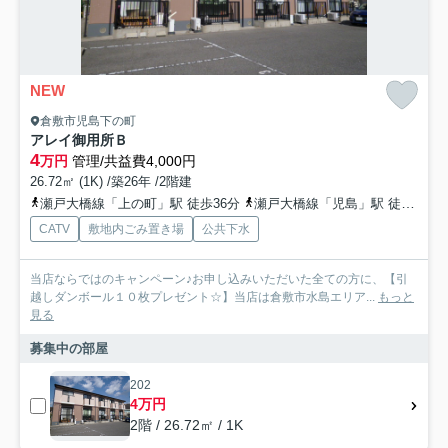
NEW
倉敷市児島下の町
アレイ御用所Ｂ
4
万円
管理/共益費4,000円
26.72㎡ (1K) /築26年 /2階建
瀬戸大橋線「上の町」駅 徒歩36分
瀬戸大橋線「児島」駅 徒歩39分
CATV
敷地内ごみ置き場
公共下水
当店ならではのキャンペーン♪お申し込みいただいた全ての方に、【引
越しダンボール１０枚プレゼント☆】当店は倉敷市水島エリア...
もっと
見る
募集中の部屋
202
4万円
2階 / 26.72㎡ / 1K