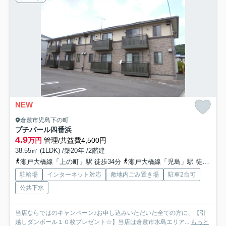
NEW
倉敷市児島下の町
プチパール四番浜
4.9
万円
管理/共益費4,500円
38.55㎡ (1LDK) /築20年 /2階建
瀬戸大橋線「上の町」駅 徒歩34分
瀬戸大橋線「児島」駅 徒歩37分
駐輪場
インターネット対応
敷地内ごみ置き場
駐車2台可
公共下水
当店ならではのキャンペーン♪お申し込みいただいた全ての方に、【引
越しダンボール１０枚プレゼント☆】当店は倉敷市水島エリア...
もっと