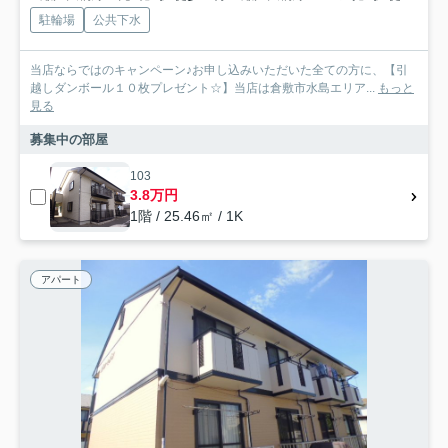
駐輪場
公共下水
当店ならではのキャンペーン♪お申し込みいただいた全ての方に、【引
越しダンボール１０枚プレゼント☆】当店は倉敷市水島エリア...
もっと
見る
募集中の部屋
103
3.8万円
1階 / 25.46㎡ / 1K
アパート