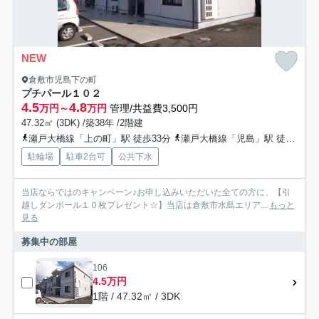
NEW
倉敷市児島下の町
プチパール１０２
4.5
4.8
万円～
万円
管理/共益費3,500円
47.32㎡ (3DK) /築38年 /2階建
瀬戸大橋線「上の町」駅 徒歩33分
瀬戸大橋線「児島」駅 徒歩36分
駐輪場
駐車2台可
公共下水
当店ならではのキャンペーン♪お申し込みいただいた全ての方に、【引
越しダンボール１０枚プレゼント☆】当店は倉敷市水島エリア...
もっと
見る
募集中の部屋
106
4.5万円
1階 / 47.32㎡ / 3DK