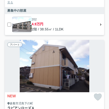
見る
募集中の部屋
202
4.9万円
2階 / 38.55㎡ / 1LDK
アパート
NEW
倉敷市児島下の町
ラビアンローズＡ