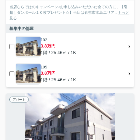
当店ならではのキャンペーン♪お申し込みいただいた全ての方に、【引
越しダンボール１０枚プレゼント☆】当店は倉敷市水島エリア...
もっと
見る
募集中の部屋
102
3.8万円
1階 / 25.46㎡ / 1K
105
3.8万円
1階 / 25.46㎡ / 1K
アパート