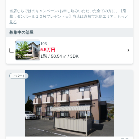
当店ならではのキャンペーン♪お申し込みいただいた全ての方に、【引
越しダンボール１０枚プレゼント☆】当店は倉敷市水島エリア...
もっと
見る
募集中の部屋
103
5.5万円
1階 / 58.54㎡ / 3DK
アパート