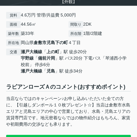
【外観】
4.6万円 管理/共益費 5,000円
賃料
44.56㎡
2DK
面積
間取り
築33年
1階/2階建
築年数
所在階
岡山県
倉敷市
児島下の町
４丁目
所在地
瀬戸大橋線
「
上の町
」駅 徒歩20分
交通
宇野線
「
備前片岡
」駅 バス20分 下電バス「琴浦西小学
校前」 停歩6分
瀬戸大橋線
「
児島
」駅 徒歩34分
ラビアンローズＡのコメント(おすすめポイント)
当店ならではのキャンペーン♪お申し込みいただいた全ての方
に、【引越しダンボール１０枚プレゼント☆】当店は倉敷市水島
エリアと児島エリアの中心で営業しており、水島・児島エリアの
賃貸専門店です。地元密着ならではの物件紹介はもちろん、家賃
や初期費用の交渉なども承ります。