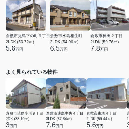
倉敷市児島下の町９丁目
倉敷市水島相生町
倉敷市神田２丁目
2LDK (53.72㎡)
2LDK (54.96㎡)
2LDK (59.76㎡)
5.6
6.5
7.8
万円
万円
万円
よく見られている物件
倉敷市児島小川９丁目
倉敷市連島中央４丁目
倉敷市東塚４丁目
2DK (38.10㎡)
3LDK (67.84㎡)
2LDK (59.44㎡)
1
3
7.6
5.6
万円
万円
万円