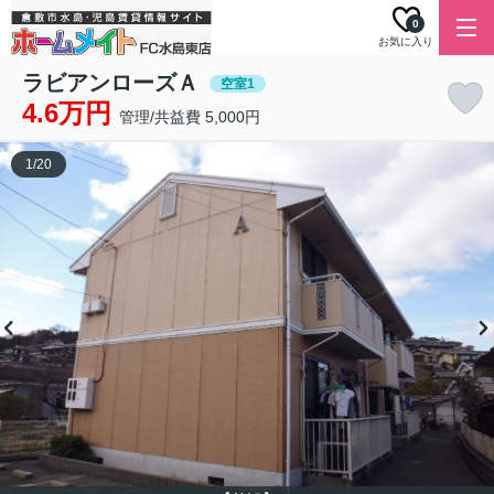
0
お気に入り
ラビアンローズＡ
空室1
4.6万円
管理/共益費 5,000円
1
/
20