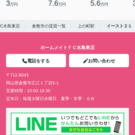
3
7.6
5.6
万円
万円
万円
C水島東店
倉敷市の賃貸一覧
上の町駅
イースト２１
ホームメイトＦＣ水島東店
電話をする
お問い合わせ
〒712-8043
岡山県倉敷市広江１丁目5-1
営業時間：
10:00-18:30
定休日：
毎週火曜日水曜日 夏季・冬季・ＧＷ