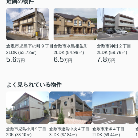
近隣の物件
倉敷市児島下の町９丁目
倉敷市水島相生町
倉敷市神田２丁目
2LDK (53.72㎡)
2LDK (54.96㎡)
2LDK (59.76㎡)
5.6
6.5
7.8
万円
万円
万円
よく見られている物件
倉敷市児島小川９丁目
倉敷市連島中央４丁目
倉敷市東塚４丁目
2DK (38.10㎡)
3LDK (67.84㎡)
2LDK (59.44㎡)
1