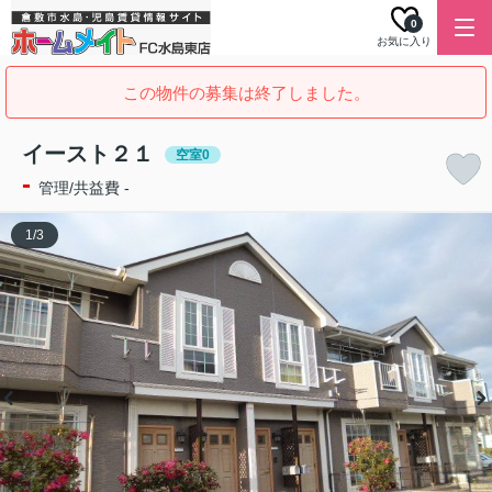
0
お気に入り
この物件の募集は終了しました。
イースト２１
空室0
-
管理/共益費 -
1
/
3