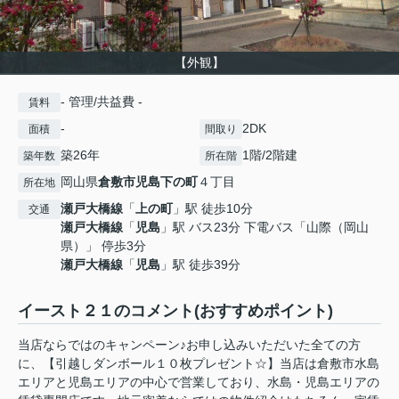
【外観】
- 管理/共益費 -
賃料
-
2DK
面積
間取り
築26年
1階/2階建
築年数
所在階
岡山県
倉敷市
児島下の町
４丁目
所在地
瀬戸大橋線
「
上の町
」駅 徒歩10分
交通
瀬戸大橋線
「
児島
」駅 バス23分 下電バス「山際（岡山
県）」 停歩3分
瀬戸大橋線
「
児島
」駅 徒歩39分
イースト２１のコメント(おすすめポイント)
当店ならではのキャンペーン♪お申し込みいただいた全ての方
に、【引越しダンボール１０枚プレゼント☆】当店は倉敷市水島
エリアと児島エリアの中心で営業しており、水島・児島エリアの