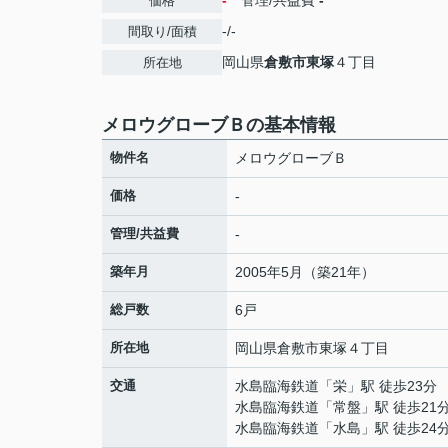
-
管理/共益費
-
価格
-/-
間取り/面積
岡山県
倉敷市
東塚
４丁目
所在地
メロウグローブＢの基本情報
物件名
メロウグローブＢ
価格
-
管理/共益費
-
築年月
2005年5月（築21年）
総戸数
6戸
所在地
岡山県
倉敷市
東塚
４丁目
交通
水島臨海鉄道
「
栄
」駅 徒歩23分
水島臨海鉄道
「
常盤
」駅 徒歩21
水島臨海鉄道
「
水島
」駅 徒歩24