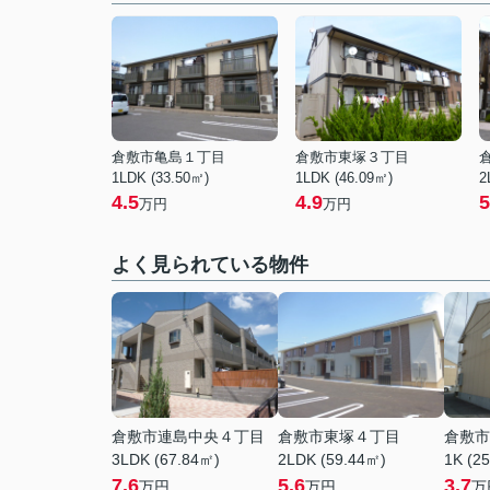
倉敷市亀島１丁目
倉敷市東塚３丁目
1LDK (33.50㎡)
1LDK (46.09㎡)
2
4.5
4.9
5
万円
万円
よく見られている物件
倉敷市連島中央４丁目
倉敷市東塚４丁目
倉敷市
3LDK (67.84㎡)
2LDK (59.44㎡)
1K (2
7.6
5.6
3.7
万円
万円
万