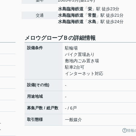
2005年5月(築21年)
築年
水島臨海鉄道
「
栄
」駅 徒歩23分
水島臨海鉄道
「
常盤
」駅 徒歩21分
交通
水島臨海鉄道
「
水島
」駅 徒歩24分
メロウグローブＢの詳細情報
設備条件
駐輪場
バイク置場あり
敷地内ごみ置き場
駐車2台可
インターネット対応
設備(その他)
-
用途地域
-
募集戸数 / 総戸数
- / 6戸
取引態様
一般媒介
分
分
情報