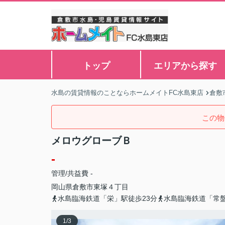
トップ
エリアから探す
水島の賃貸情報のことならホームメイトFC水島東店
倉敷
この物
メロウグローブＢ
-
管理/共益費 -
岡山県
倉敷市
東塚
４丁目
水島臨海鉄道「栄」駅徒歩23分
水島臨海鉄道「常盤
1
/
3