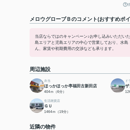
メロウグローブＢのコメント(おすすめポイ
当店ならではのキャンペーン♪お申し込みいただい
島エリアと児島エリアの中心で営業しており、水島
ん、家賃や初期費用の交渉なども承ります。
周辺施設
弁当
ド
ほっかほっか亭福田古新田店
ザ
404ｍ（6分）
1
生活雑貨店
ＧＵ
1464ｍ（19分）
近隣の物件