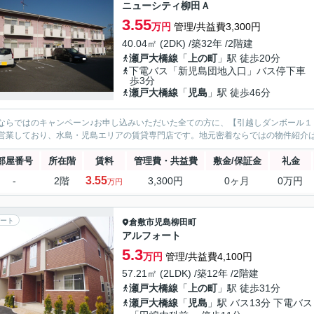
ニューシティ柳田Ａ
3.55
万円
管理/共益費3,300円
40.04㎡ (2DK) /築32年 /2階建
瀬戸大橋線
「
上の町
」駅 徒歩20分
下電バス「新児島団地入口」バス停下車
歩3分
瀬戸大橋線
「
児島
」駅 徒歩46分
ならではのキャンペーン♪お申し込みいただいた全ての方に、【引越しダンボール
営業しており、水島・児島エリアの賃貸専門店です。地元密着ならではの物件紹介
部屋番号
所在階
賃料
管理費・共益費
敷金/保証金
礼金
3.55
-
2階
3,300円
0ヶ月
0万円
万円
ート
倉敷市
児島柳田町
アルフォート
5.3
万円
管理/共益費4,100円
57.21㎡ (2LDK) /築12年 /2階建
瀬戸大橋線
「
上の町
」駅 徒歩31分
瀬戸大橋線
「
児島
」駅 バス13分 下電バス