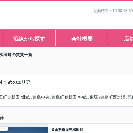
営業時間：10:00-1
沿線から探す
会社概要
店
柳田町の賃貸一覧
すすめのエリア
田町古新田
/
北畝
/
連島中央
/
連島町鶴新田
/
中畝
/
東塚
/
連島町西之浦
/
児
件
ート
倉敷市
児島柳田町