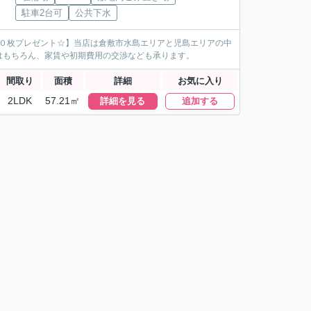
駐車2台可
公共下水
１０枚プレゼント☆】当店は倉敷市水島エリアと児島エリアの中
はもちろん、家賃や初期費用の交渉なども承ります。
間取り
面積
詳細
お気に入り
2LDK
57.21㎡
詳細を見る
追加する