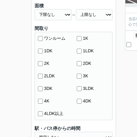
面積
～
当店
心で
間取り
ワンルーム
1K
1DK
1LDK
2K
2DK
2LDK
3K
3DK
3LDK
4K
4DK
4LDK以上
駅・バス停からの時間