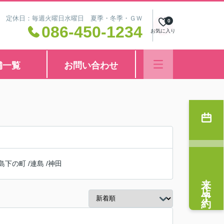
8:30 定休日：毎週火曜日水曜日 夏季・冬季・ＧＷ
0
086-450-1234
お気に入り
舗一覧
お問い合わせ
島下の町
/
連島
/
神田
来店予約