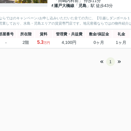
「田嶋内科前」 停歩11分
瀬戸大橋線
「
児島
」駅 徒歩43分
ならではのキャンペーン♪お申し込みいただいた全ての方に、【引越しダンボール
営業しており、水島・児島エリアの賃貸専門店です。地元密着ならではの物件紹介
部屋番号
所在階
賃料
管理費・共益費
敷金/保証金
礼金
5.3
-
2階
4,100円
0ヶ月
1ヶ月
万円
1