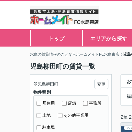
トップ
エリアから探す
児島
水島の賃貸情報のことならホームメイトFC水島東店
児島柳田町の賃貸一覧
お
児島柳田町
変更
物件種別
福
居住用
店舗
事務所
土地
その他事業用
2
2
棟
駐車場
アパ