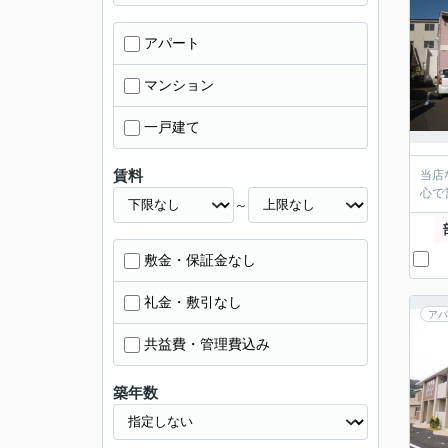
アパート
マンション
一戸建て
賃料
当店
心で
～
敷金・保証金なし
礼金・敷引なし
アパ
共益費・管理費込み
築年数