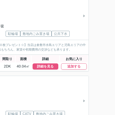
 徒
駐輪場
敷地内ごみ置き場
公共下水
１０枚プレゼント☆】当店は倉敷市水島エリアと児島エリアの中
はもちろん、家賃や初期費用の交渉なども承ります。
間取り
面積
詳細
お気に入り
2DK
40.04㎡
詳細を見る
追加する
駐輪場
CATV
敷地内ごみ置き場