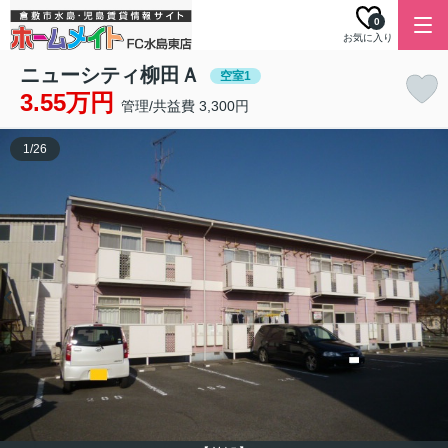
0
お気に入り
ニューシティ柳田Ａ
空室1
3.55万円
管理/共益費 3,300円
1
/
26