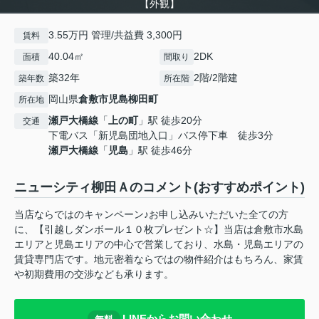
【外観】
3.55万円 管理/共益費 3,300円
賃料
40.04㎡
2DK
面積
間取り
築32年
2階/2階建
築年数
所在階
岡山県
倉敷市
児島柳田町
所在地
瀬戸大橋線
「
上の町
」駅 徒歩20分
交通
下電バス「新児島団地入口」バス停下車 徒歩3分
瀬戸大橋線
「
児島
」駅 徒歩46分
ニューシティ柳田Ａのコメント(おすすめポイント)
当店ならではのキャンペーン♪お申し込みいただいた全ての方
に、【引越しダンボール１０枚プレゼント☆】当店は倉敷市水島
エリアと児島エリアの中心で営業しており、水島・児島エリアの
賃貸専門店です。地元密着ならではの物件紹介はもちろん、家賃
や初期費用の交渉なども承ります。
LINEからお問い合わせ