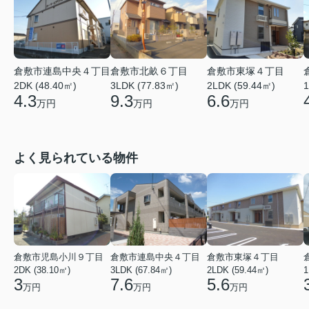
倉敷市連島中央４丁目
倉敷市北畝６丁目
倉敷市東塚４丁目
2DK (48.40㎡)
3LDK (77.83㎡)
2LDK (59.44㎡)
1
4.3
9.3
6.6
万円
万円
万円
よく見られている物件
倉敷市児島小川９丁目
倉敷市連島中央４丁目
倉敷市東塚４丁目
2DK (38.10㎡)
3LDK (67.84㎡)
2LDK (59.44㎡)
1
3
7.6
5.6
万円
万円
万円