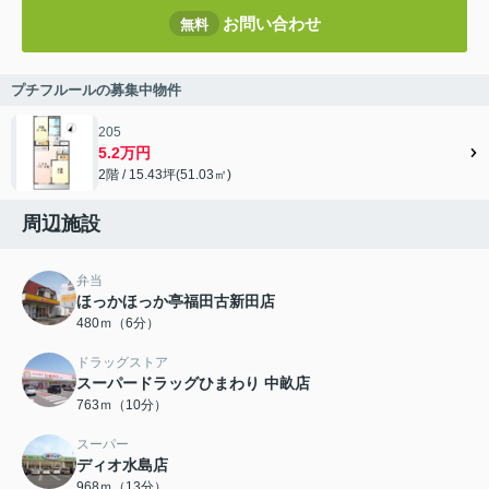
お問い合わせ
無料
プチフルールの募集中物件
205
5.2万円
2階 / 15.43坪(51.03㎡)
周辺施設
弁当
ほっかほっか亭福田古新田店
480ｍ（6分）
ドラッグストア
スーパードラッグひまわり 中畝店
763ｍ（10分）
スーパー
ディオ水島店
968ｍ（13分）