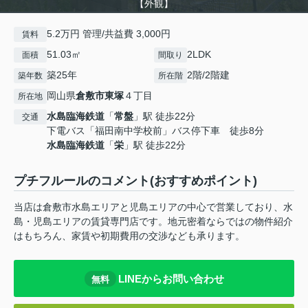
【外観】
5.2万円 管理/共益費 3,000円
賃料
51.03㎡
2LDK
面積
間取り
築25年
2階/2階建
築年数
所在階
岡山県
倉敷市
東塚
４丁目
所在地
水島臨海鉄道
「
常盤
」駅 徒歩22分
交通
下電バス「福田南中学校前」バス停下車 徒歩8分
水島臨海鉄道
「
栄
」駅 徒歩22分
プチフルールのコメント(おすすめポイント)
当店は倉敷市水島エリアと児島エリアの中心で営業しており、水
島・児島エリアの賃貸専門店です。地元密着ならではの物件紹介
はもちろん、家賃や初期費用の交渉なども承ります。
LINEからお問い合わせ
無料