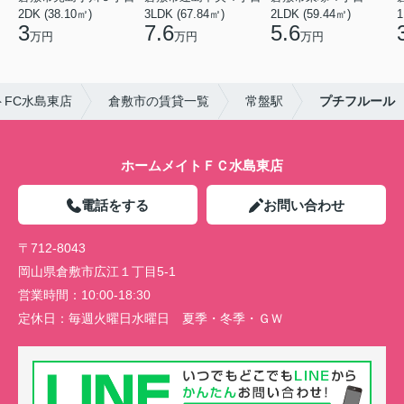
2DK (38.10㎡)
3LDK (67.84㎡)
2LDK (59.44㎡)
1
3
7.6
5.6
万円
万円
万円
FC水島東店
倉敷市の賃貸一覧
常盤駅
プチフルール
ホームメイトＦＣ水島東店
電話をする
お問い合わせ
〒712-8043
岡山県倉敷市広江１丁目5-1
営業時間：
10:00-18:30
定休日：
毎週火曜日水曜日 夏季・冬季・ＧＷ