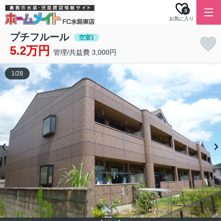
0
お気に入り
プチフルール
空室1
5.2万円
管理/共益費 3,000円
1
/
28