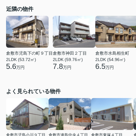
近隣の物件
倉敷市児島下の町９丁目
倉敷市神田２丁目
倉敷市水島相生町
2LDK (53.72㎡)
2LDK (59.76㎡)
2LDK (54.96㎡)
5.6
7.8
6.5
万円
万円
万円
よく見られている物件
倉敷市児島小川９丁目
倉敷市連島中央４丁目
倉敷市東塚４丁目