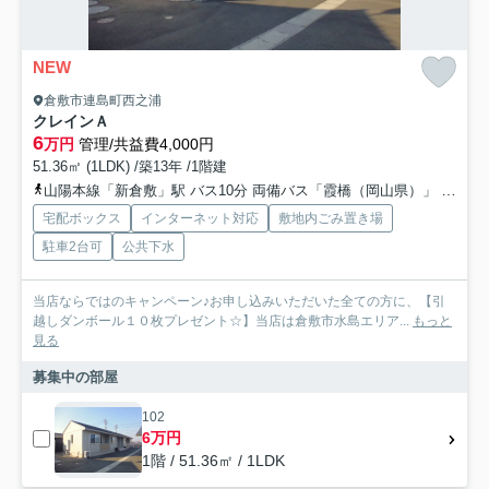
NEW
倉敷市連島町西之浦
クレインＡ
6
万円
管理/共益費4,000円
51.36㎡ (1LDK) /築13年 /1階建
山陽本線「新倉敷」駅 バス10分 両備バス「霞橋（岡山県）」 停歩29分
宅配ボックス
インターネット対応
敷地内ごみ置き場
駐車2台可
公共下水
当店ならではのキャンペーン♪お申し込みいただいた全ての方に、【引
越しダンボール１０枚プレゼント☆】当店は倉敷市水島エリア...
もっと
見る
募集中の部屋
102
6万円
1階 / 51.36㎡ / 1LDK