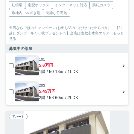
駐輪場
宅配ボックス
インターネット対応
防犯カメラ
敷地内ごみ置き場
閑静な住宅地
当店ならではのキャンペーン♪お申し込みいただいた全ての方に、【引
越しダンボール１０枚プレゼント☆】当店は倉敷市水島エリア...
もっと
見る
募集中の部屋
101
5.6万円
1階 / 50.13㎡ / 1LDK
203
5.45万円
2階 / 58.60㎡ / 2LDK
アパート