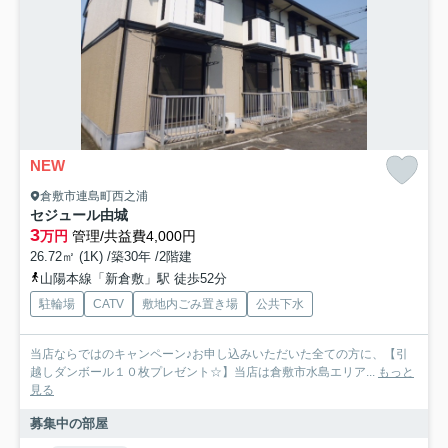
NEW
倉敷市連島町西之浦
セジュール由城
3
万円
管理/共益費4,000円
26.72㎡ (1K) /築30年 /2階建
山陽本線「新倉敷」駅 徒歩52分
駐輪場
CATV
敷地内ごみ置き場
公共下水
当店ならではのキャンペーン♪お申し込みいただいた全ての方に、【引
越しダンボール１０枚プレゼント☆】当店は倉敷市水島エリア...
もっと
見る
募集中の部屋