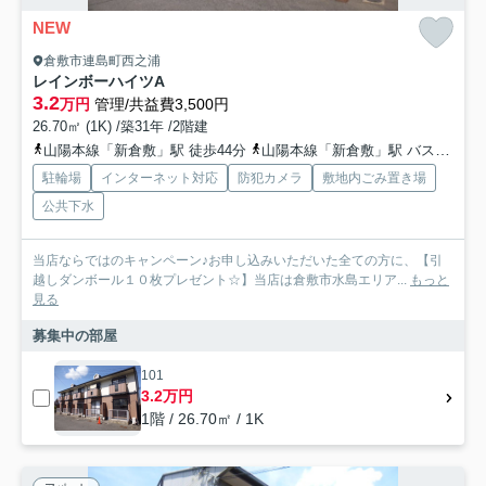
NEW
倉敷市連島町西之浦
レインボーハイツA
3.2
万円
管理/共益費3,500円
26.70㎡ (1K) /築31年 /2階建
山陽本線「新倉敷」駅 徒歩44分
山陽本線「新倉敷」駅 バス11分 両備バス「精思高校霞丘校入口」 停歩2分
駐輪場
インターネット対応
防犯カメラ
敷地内ごみ置き場
公共下水
当店ならではのキャンペーン♪お申し込みいただいた全ての方に、【引
越しダンボール１０枚プレゼント☆】当店は倉敷市水島エリア...
もっと
見る
募集中の部屋
101
3.2万円
1階 / 26.70㎡ / 1K