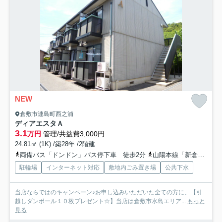
NEW
倉敷市連島町西之浦
ディアエスタＡ
3.1
万円
管理/共益費3,000円
24.81㎡ (1K) /築28年 /2階建
両備バス「ドンドン」バス停下車 徒歩2分
山陽本線「新倉敷」駅 徒歩50分
駐輪場
インターネット対応
敷地内ごみ置き場
公共下水
当店ならではのキャンペーン♪お申し込みいただいた全ての方に、【引
越しダンボール１０枚プレゼント☆】当店は倉敷市水島エリア...
もっと
見る