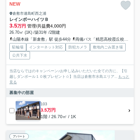
NEW
倉敷市連島町西之浦
レインボーハイツＢ
3.5
万円
管理/共益費4,000円
26.70㎡ (1K) /築31年 /2階建
山陽本線「新倉敷」駅 徒歩44分
両備バス「精思高校霞丘校入口」バス停下車 徒歩2分
駐輪場
インターネット対応
防犯カメラ
敷地内ごみ置き場
公共下水
当店ならではのキャンペーン♪お申し込みいただいた全ての方に、【引
越しダンボール１０枚プレゼント☆】当店は倉敷市水島エリア...
もっと
見る
募集中の部屋
103
3.5万円
1階 / 26.70㎡ / 1K
アパート