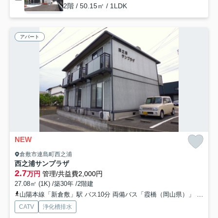
2階 / 50.15㎡ / 1LDK
アパート
NEW
倉敷市連島町西之浦
西之浦サンプラザ
2.7
万円
管理/共益費2,000円
27.08㎡ (1K) /築30年 /2階建
山陽本線「新倉敷」駅 バス10分 両備バス「霞橋（岡山県）」 停歩24分
CATV
浄化槽排水