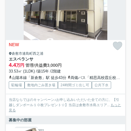
NEW
倉敷市連島町西之浦
エスペランサ
4.4
万円
管理/共益費3,000円
33.53㎡ (1LDK) /築15年 /2階建
山陽本線「新倉敷」駅 徒歩43分
両備バス「精思高校霞丘校入口」バス停下車 徒歩1分
駐輪場
敷地内ごみ置き場
24時間ゴミ出し可
公共下水
当店ならではのキャンペーン♪お申し込みいただいた全ての方に、【引
越しダンボール１０枚プレゼント☆】当店は倉敷市水島エリア...
もっと
見る
募集中の部屋
201