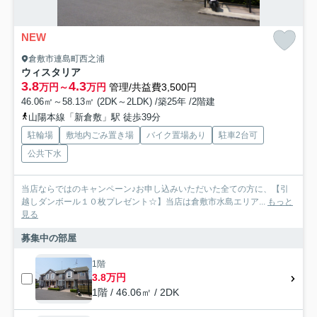
NEW
倉敷市連島町西之浦
ウィスタリア
3.8
4.3
万円～
万円
管理/共益費3,500円
46.06㎡～58.13㎡ (2DK～2LDK) /築25年 /2階建
山陽本線「新倉敷」駅 徒歩39分
駐輪場
敷地内ごみ置き場
バイク置場あり
駐車2台可
公共下水
当店ならではのキャンペーン♪お申し込みいただいた全ての方に、【引
越しダンボール１０枚プレゼント☆】当店は倉敷市水島エリア...
もっと
見る
募集中の部屋
1階
3.8万円
1階 / 46.06㎡ / 2DK