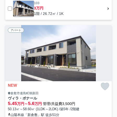
103
3万円
1階 / 26.72㎡ / 1K
アパート
NEW
倉敷市連島町鶴新田
ヴィラ・ボナール
5.45
5.6
万円～
万円
管理/共益費3,500円
50.13㎡～58.60㎡ (1LDK～2LDK) /築5年 /2階建
山陽本線「新倉敷」駅 徒歩51分