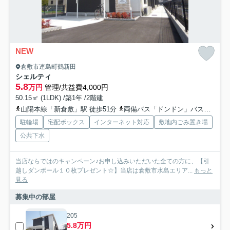
NEW
倉敷市連島町鶴新田
シェルティ
5.8
万円
管理/共益費4,000円
50.15㎡ (1LDK) /築1年 /2階建
山陽本線「新倉敷」駅 徒歩51分
両備バス「ドンドン」バス停下車 徒歩9分
駐輪場
宅配ボックス
インターネット対応
敷地内ごみ置き場
公共下水
当店ならではのキャンペーン♪お申し込みいただいた全ての方に、【引
越しダンボール１０枚プレゼント☆】当店は倉敷市水島エリア...
もっと
見る
募集中の部屋
205
5.8万円