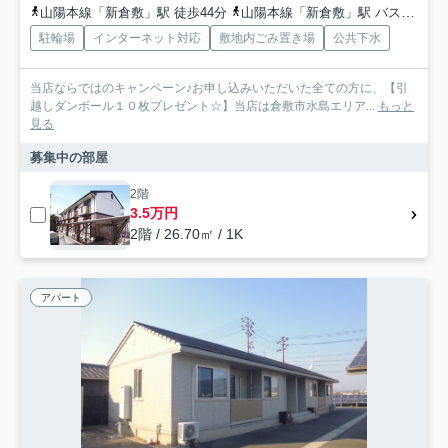
山陽本線「新倉敷」駅 徒歩44分
山陽本線「新倉敷」駅 バス11分 両備バス「精思高校霞丘校入口」 停歩3分
駐輪場
インターネット対応
敷地内ごみ置き場
公共下水
当店ならではのキャンペーン♪お申し込みいただいた全ての方に、【引
越しダンボール１０枚プレゼント☆】当店は倉敷市水島エリア...
もっと
見る
募集中の部屋
2階
3.5万円
2階 / 26.70㎡ / 1K
アパート