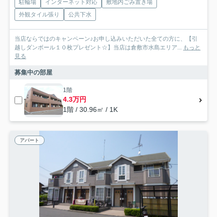
駐輪場
インターネット対応
敷地内ごみ置き場
外観タイル張り
公共下水
当店ならではのキャンペーン♪お申し込みいただいた全ての方に、【引
越しダンボール１０枚プレゼント☆】当店は倉敷市水島エリア...
もっと
見る
募集中の部屋
1階
4.3万円
1階 / 30.96㎡ / 1K
アパート