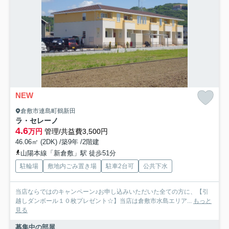
NEW
倉敷市連島町鶴新田
ラ・セレーノ
4.6
万円
管理/共益費3,500円
46.06㎡ (2DK) /築9年 /2階建
山陽本線「新倉敷」駅 徒歩51分
駐輪場
敷地内ごみ置き場
駐車2台可
公共下水
当店ならではのキャンペーン♪お申し込みいただいた全ての方に、【引
越しダンボール１０枚プレゼント☆】当店は倉敷市水島エリア...
もっと
見る
募集中の部屋