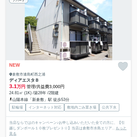
アパート
NEW
倉敷市連島町西之浦
ディアエスタＢ
3.1
万円
管理/共益費3,000円
24.81㎡ (1K) /築28年 /2階建
山陽本線「新倉敷」駅 徒歩53分
駐輪場
インターネット対応
敷地内ごみ置き場
公共下水
当店ならではのキャンペーン♪お申し込みいただいた全ての方に、【引
越しダンボール１０枚プレゼント☆】当店は倉敷市水島エリア...
もっと
見る