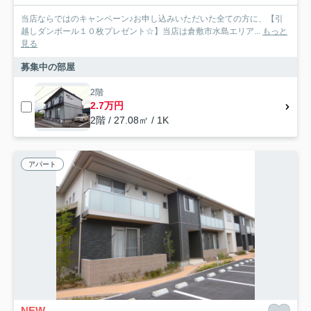
当店ならではのキャンペーン♪お申し込みいただいた全ての方に、【引
越しダンボール１０枚プレゼント☆】当店は倉敷市水島エリア...
もっと
見る
募集中の部屋
2階
2.7万円
2階 / 27.08㎡ / 1K
アパート
NEW