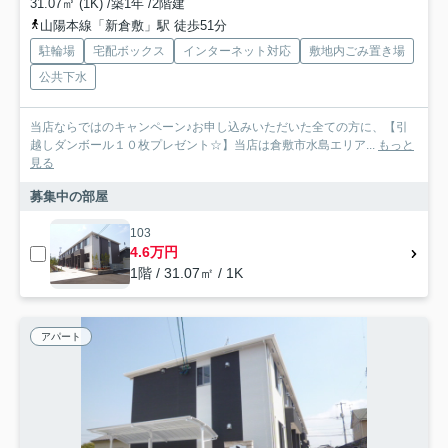
31.07㎡ (1K) /築1年 /2階建
山陽本線「新倉敷」駅 徒歩51分
駐輪場
宅配ボックス
インターネット対応
敷地内ごみ置き場
公共下水
当店ならではのキャンペーン♪お申し込みいただいた全ての方に、【引
越しダンボール１０枚プレゼント☆】当店は倉敷市水島エリア...
もっと
見る
募集中の部屋
103
4.6万円
1階 / 31.07㎡ / 1K
アパート