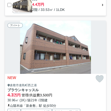
4.4万円
2階 / 33.53㎡ / 1LDK
アパート
NEW
倉敷市連島町西之浦
ブラウンキャッスル
4.3
万円
管理/共益費3,500円
30.96㎡ (1K) /築21年 /2階建
山陽本線「新倉敷」駅 徒歩50分