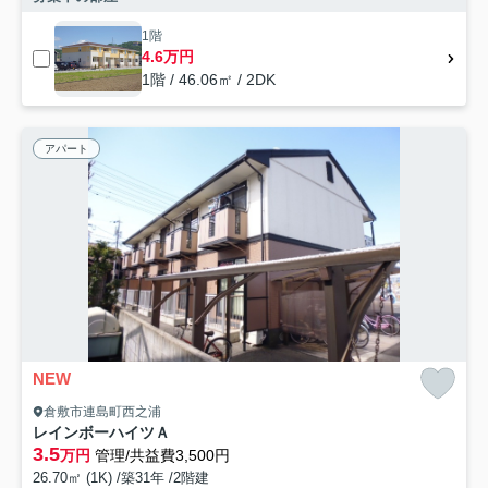
1階
4.6万円
1階 / 46.06㎡ / 2DK
アパート
NEW
倉敷市連島町西之浦
レインボーハイツＡ
3.5
万円
管理/共益費3,500円
26.70㎡ (1K) /築31年 /2階建