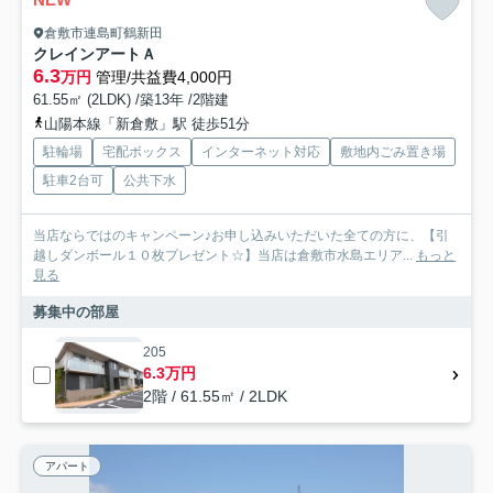
倉敷市連島町鶴新田
クレインアートＡ
6.3
万円
管理/共益費4,000円
61.55㎡ (2LDK) /築13年 /2階建
山陽本線「新倉敷」駅 徒歩51分
駐輪場
宅配ボックス
インターネット対応
敷地内ごみ置き場
駐車2台可
公共下水
当店ならではのキャンペーン♪お申し込みいただいた全ての方に、【引
越しダンボール１０枚プレゼント☆】当店は倉敷市水島エリア...
もっと
見る
募集中の部屋
205
6.3万円
2階 / 61.55㎡ / 2LDK
アパート