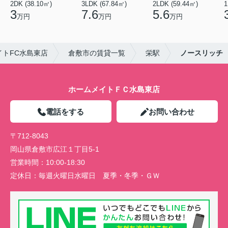
2DK (38.10㎡)
3LDK (67.84㎡)
2LDK (59.44㎡)
1
3
7.6
5.6
万円
万円
万円
トFC水島東店
倉敷市の賃貸一覧
栄駅
ノースリッチ
ホームメイトＦＣ水島東店
電話をする
お問い合わせ
〒712-8043
岡山県倉敷市広江１丁目5-1
営業時間：
10:00-18:30
定休日：
毎週火曜日水曜日 夏季・冬季・ＧＷ