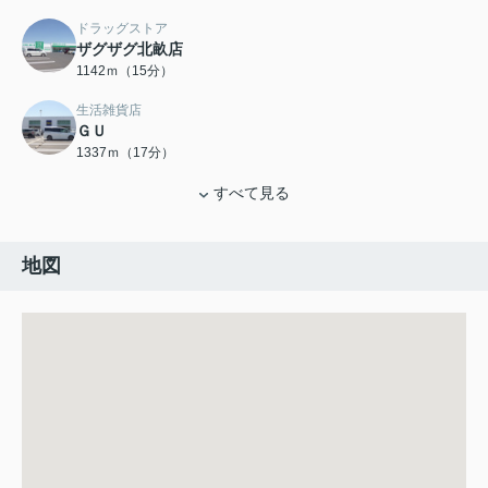
ドラッグストア
ザグザグ北畝店
1142ｍ（15分）
生活雑貨店
ＧＵ
1337ｍ（17分）
すべて見る
地図