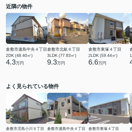
近隣の物件
倉敷市連島中央４丁目
倉敷市北畝６丁目
倉敷市東塚４丁目
2DK (48.40㎡)
3LDK (77.83㎡)
2LDK (59.44㎡)
1
4.3
9.3
6.6
万円
万円
万円
よく見られている物件
倉敷市児島小川９丁目
倉敷市連島中央４丁目
倉敷市東塚４丁目