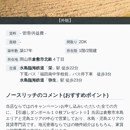
【外観】
- 管理/共益費 -
賃料
-
2DK
面積
間取り
築17年
1階/2階建
築年数
所在階
岡山県
倉敷市
北畝
４丁目
所在地
水島臨海鉄道
「
栄
」駅 徒歩22分
交通
下電バス「福田南中学校前」バス停下車 徒歩3分
水島臨海鉄道
「
弥生
」駅 徒歩23分
ノースリッチのコメント(おすすめポイント)
当店ならではのキャンペーン♪お申し込みいただいた全ての方
に、【引越しダンボール１０枚プレゼント☆】当店は倉敷市水島
エリアと児島エリアの中心で営業しており、水島・児島エリアの
賃貸専門店です。地元密着ならではの物件紹介はもちろん、家賃