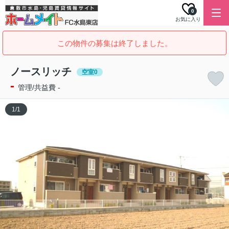
0
お気に入り
この物件の募集は終了しました。
ノースリッチ
空室0
-
管理/共益費 -
1
/
1