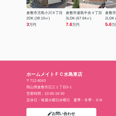
倉敷市児島小川９丁目
倉敷市連島中央４丁目
倉敷市
2DK (38.10㎡)
3LDK (67.84㎡)
2LDK 
3
7.6
5.6
万円
万円
万
ホームメイトＦＣ水島東店
〒712-8043
岡山県倉敷市広江１丁目5-1
営業時間：
10:00-18:30
定休日：
毎週火曜日水曜日 夏季・冬季・ＧＷ
お問い合わせ