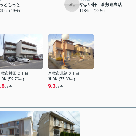
っともっと
やよい軒 倉敷連島店
509ｍ（19分）
1684ｍ（22分）
倉敷市神田２丁目
倉敷市北畝６丁目
LDK (59.76㎡)
3LDK (77.83㎡)
.8
9.3
万円
万円