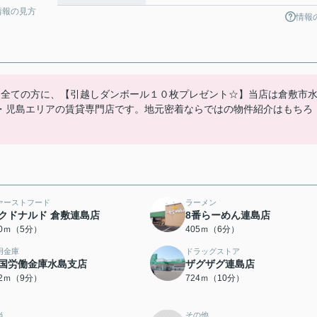
情報の見方
情報
た全ての方に、【引越しダンボール１０枚プレゼント☆】当店は倉敷市
・児島エリアの賃貸専門店です。地元密着ならではの物件紹介はもちろ
ァーストフード
ラーメン
クドナルド 倉敷連島店
8番らーめん連島店
00ｍ（5分）
405ｍ（6分）
用金庫
ドラッグストア
国労働金庫水島支店
ザグザグ連島店
12ｍ（9分）
724ｍ（10分）
当
その他