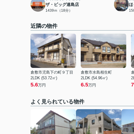
ザ・ビッグ連島店
ほ
1439ｍ（18分）
1
近隣の物件
倉敷市児島下の町９丁目
倉敷市水島相生町
2LDK (53.72㎡)
2LDK (54.96㎡)
2
5.6
6.5
7
万円
万円
よく見られている物件