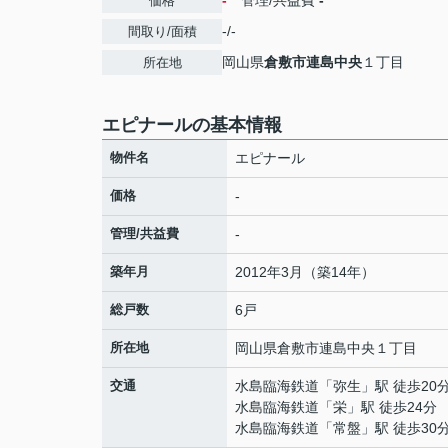
-
管理/共益費
-
価格
-/-
間取り/面積
岡山県
倉敷市
連島中央
１丁目
所在地
エピナールの基本情報
物件名
エピナール
価格
-
管理/共益費
-
築年月
2012年3月（築14年）
総戸数
6戸
所在地
岡山県
倉敷市
連島中央
１丁目
交通
水島臨海鉄道
「
弥生
」駅 徒歩20
水島臨海鉄道
「
栄
」駅 徒歩24分
水島臨海鉄道
「
常盤
」駅 徒歩30