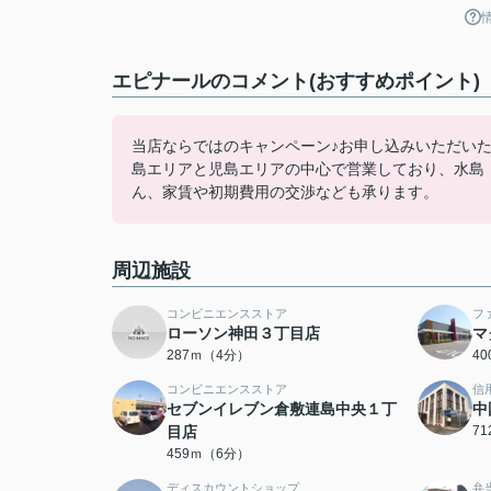
エピナールのコメント(おすすめポイント)
当店ならではのキャンペーン♪お申し込みいただい
島エリアと児島エリアの中心で営業しており、水島
ん、家賃や初期費用の交渉なども承ります。
周辺施設
コンビニエンスストア
フ
ローソン神田３丁目店
マ
287ｍ（4分）
4
コンビニエンスストア
信
セブンイレブン倉敷連島中央１丁
中
目店
7
459ｍ（6分）
ディスカウントショップ
弁