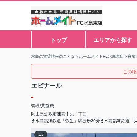
トップ
エリアから探す
水島の賃貸情報のことならホームメイトFC水島東店
倉敷
この物
エピナール
-
管理/共益費 -
岡山県
倉敷市
連島中央
１丁目
水島臨海鉄道「弥生」駅徒歩20分
水島臨海鉄道「栄
1
/
2