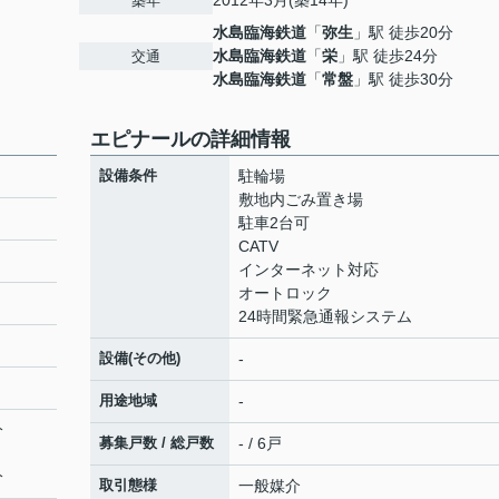
2012年3月(築14年)
築年
水島臨海鉄道
「
弥生
」駅 徒歩20分
水島臨海鉄道
「
栄
」駅 徒歩24分
交通
水島臨海鉄道
「
常盤
」駅 徒歩30分
エピナールの詳細情報
設備条件
駐輪場
敷地内ごみ置き場
駐車2台可
CATV
インターネット対応
オートロック
24時間緊急通報システム
設備(その他)
-
用途地域
-
分
募集戸数 / 総戸数
- / 6戸
分
取引態様
一般媒介