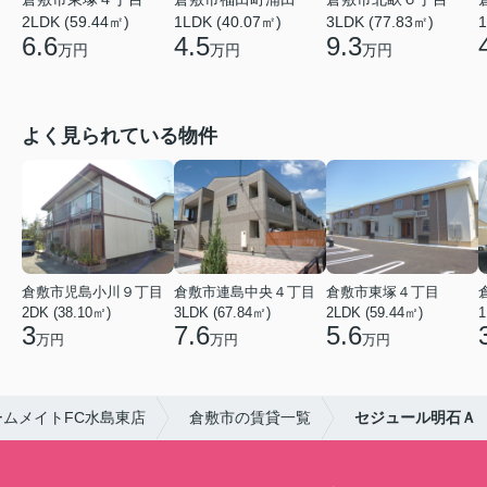
2LDK (59.44㎡)
1LDK (40.07㎡)
3LDK (77.83㎡)
1
6.6
4.5
9.3
万円
万円
万円
よく見られている物件
倉敷市児島小川９丁目
倉敷市連島中央４丁目
倉敷市東塚４丁目
2DK (38.10㎡)
3LDK (67.84㎡)
2LDK (59.44㎡)
1
3
7.6
5.6
万円
万円
万円
ムメイトFC水島東店
倉敷市の賃貸一覧
セジュール明石Ａ