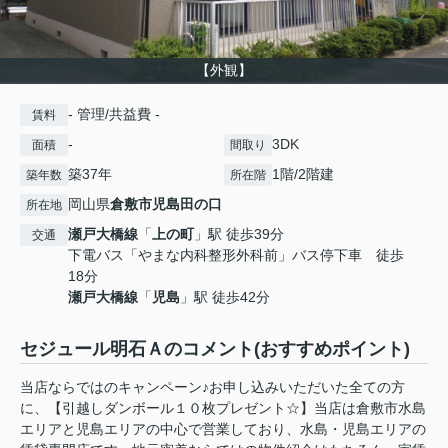
【外観】
- 管理/共益費 -
賃料
-
3DK
面積
間取り
築37年
1階/2階建
築年数
所在階
岡山県
倉敷市
児島田の口
所在地
瀬戸大橋線
「
上の町
」駅 徒歩39分
交通
下電バス「やまな内科整形外科前」バス停下車 徒歩
18分
瀬戸大橋線
「
児島
」駅 徒歩42分
セジュール明石Ａのコメント(おすすめポイント)
当店ならではのキャンペーン♪お申し込みいただいた全ての方
に、【引越しダンボール１０枚プレゼント☆】当店は倉敷市水島
エリアと児島エリアの中心で営業しており、水島・児島エリアの