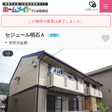
0
お気に入り
この物件の募集は終了しました。
セジュール明石Ａ
空室0
-
管理/共益費 -
1
/
2