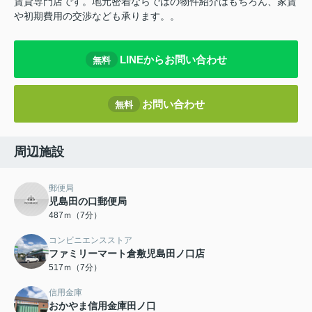
賃貸専門店です。地元密着ならではの物件紹介はもちろん、家賃
や初期費用の交渉なども承ります。。
LINEからお問い合わせ
無料
お問い合わせ
無料
周辺施設
郵便局
児島田の口郵便局
487ｍ（7分）
コンビニエンスストア
ファミリーマート倉敷児島田ノ口店
517ｍ（7分）
信用金庫
おかやま信用金庫田ノ口