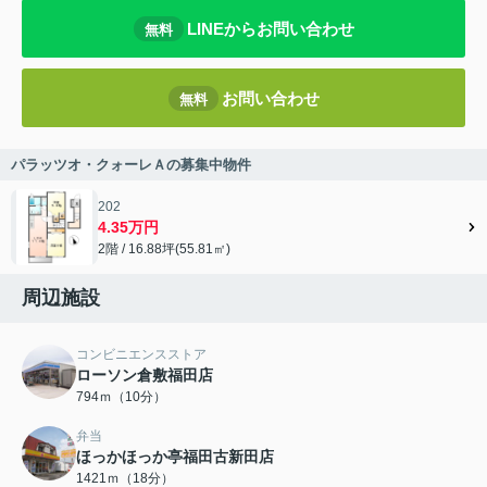
LINEからお問い合わせ
無料
お問い合わせ
無料
パラッツオ・クォーレＡの募集中物件
202
4.35万円
2階 / 16.88坪(55.81㎡)
周辺施設
コンビニエンスストア
ローソン倉敷福田店
794ｍ（10分）
弁当
ほっかほっか亭福田古新田店
1421ｍ（18分）