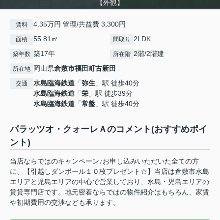
【外観】
4.35万円 管理/共益費 3,300円
賃料
55.81㎡
2LDK
面積
間取り
築17年
2階/2階建
築年数
所在階
岡山県
倉敷市
福田町古新田
所在地
水島臨海鉄道
「
弥生
」駅 徒歩40分
交通
水島臨海鉄道
「
栄
」駅 徒歩39分
水島臨海鉄道
「
常盤
」駅 徒歩40分
パラッツオ・クォーレＡのコメント(おすすめポイ
ント)
当店ならではのキャンペーン♪お申し込みいただいた全ての方
に、【引越しダンボール１０枚プレゼント☆】当店は倉敷市水島
エリアと児島エリアの中心で営業しており、水島・児島エリアの
賃貸専門店です。地元密着ならではの物件紹介はもちろん、家賃
や初期費用の交渉なども承ります。