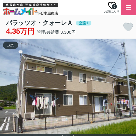
0
お気に入り
パラッツオ・クォーレＡ
空室1
4.35万円
管理/共益費 3,300円
1
/
25