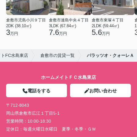
倉敷市児島小川９丁目
倉敷市連島中央４丁目
倉敷市東塚４丁目
2DK (38.10㎡)
3LDK (67.84㎡)
2LDK (59.44㎡)
1
3
7.6
5.6
万円
万円
万円
トFC水島東店
倉敷市の賃貸一覧
パラッツオ・クォーレＡ
ホームメイトＦＣ水島東店
電話をする
お問い合わせ
〒712-8043
岡山県倉敷市広江１丁目5-1
営業時間：
10:00-18:30
定休日：
毎週火曜日水曜日 夏季・冬季・ＧＷ