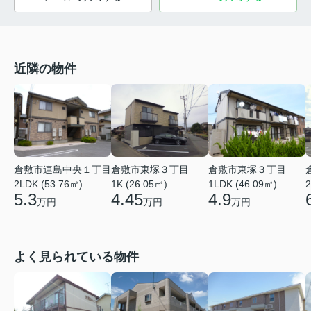
近隣の物件
倉敷市連島中央１丁目
倉敷市東塚３丁目
倉敷市東塚３丁目
2LDK (53.76㎡)
1K (26.05㎡)
1LDK (46.09㎡)
2
5.3
4.45
4.9
万円
万円
万円
よく見られている物件