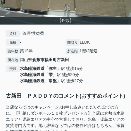
【外観】
- 管理/共益費 -
賃料
-
1LDK
面積
間取り
築15年
1階/2階建
築年数
所在階
岡山県
倉敷市
福田町古新田
所在地
水島臨海鉄道
「
弥生
」駅 徒歩15分
交通
水島臨海鉄道
「
栄
」駅 徒歩20分
水島臨海鉄道
「
常盤
」駅 徒歩27分
古新田 ＰＡＤＤＹのコメント(おすすめポイント)
当店ならではのキャンペーン♪お申し込みいただいた全ての方
に、【引越しダンボール１０枚プレゼント☆】当店は倉敷市水島
エリアと児島エリアの中心で営業しており、水島・児島エリアの
賃貸専門店です。地元密着ならではの物件紹介はもちろん、家賃