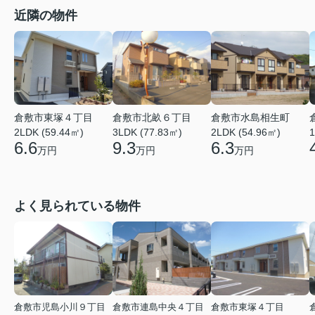
近隣の物件
倉敷市東塚４丁目
倉敷市北畝６丁目
倉敷市水島相生町
2LDK (59.44㎡)
3LDK (77.83㎡)
2LDK (54.96㎡)
1
6.6
9.3
6.3
万円
万円
万円
よく見られている物件
倉敷市児島小川９丁目
倉敷市連島中央４丁目
倉敷市東塚４丁目