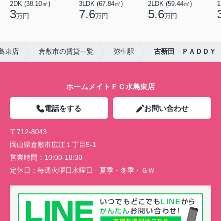
2DK (38.10㎡)
3LDK (67.84㎡)
2LDK (59.44㎡)
1
3
7.6
5.6
万円
万円
万円
島東店
倉敷市の賃貸一覧
弥生駅
古新田 ＰＡＤＤＹ
ホームメイトＦＣ水島東店
電話をする
お問い合わせ
〒712-8043
岡山県倉敷市広江１丁目5-1
営業時間：
10:00-18:30
定休日：
毎週火曜日水曜日 夏季・冬季・ＧＷ