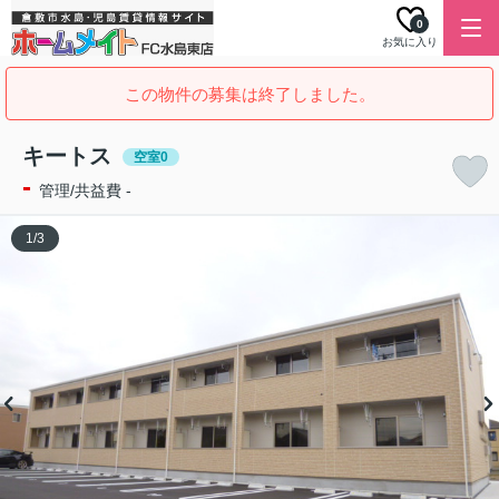
0
お気に入り
この物件の募集は終了しました。
キートス
空室0
-
管理/共益費 -
1
/
3