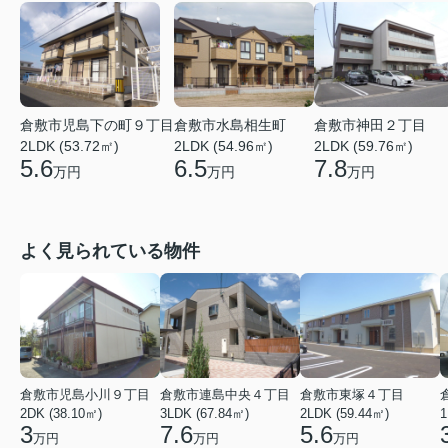
倉敷市児島下の町９丁目
倉敷市水島相生町
倉敷市神田２丁目
2LDK (53.72㎡)
2LDK (54.96㎡)
2LDK (59.76㎡)
5.6
6.5
7.8
万円
万円
万円
よく見られている物件
倉敷市児島小川９丁目
倉敷市連島中央４丁目
倉敷市東塚４丁目
2DK (38.10㎡)
3LDK (67.84㎡)
2LDK (59.44㎡)
1
3
7.6
5.6
万円
万円
万円