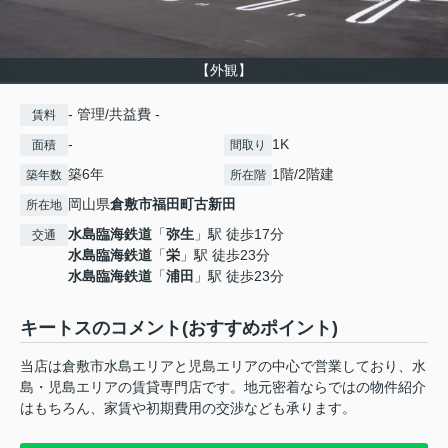
【外観】
- 管理/共益費 -
賃料
-
1K
面積
間取り
築6年
1階/2階建
築年数
所在階
岡山県
倉敷市
福田町古新田
所在地
水島臨海鉄道
「
弥生
」駅 徒歩17分
交通
水島臨海鉄道
「
栄
」駅 徒歩23分
水島臨海鉄道
「
浦田
」駅 徒歩23分
キートスのコメント(おすすめポイント)
当店は倉敷市水島エリアと児島エリアの中心で営業しており、水
島・児島エリアの賃貸専門店です。地元密着ならではの物件紹介
はもちろん、家賃や初期費用の交渉なども承ります。