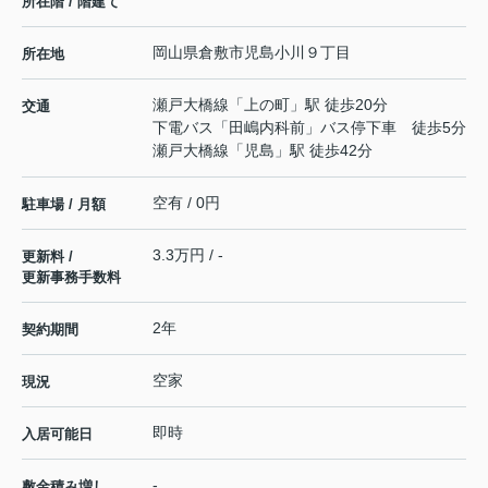
所在階 / 階建て
岡山県
倉敷市
児島小川
９丁目
所在地
瀬戸大橋線
「
上の町
」駅 徒歩20分
交通
下電バス「田嶋内科前」バス停下車 徒歩5分
瀬戸大橋線
「
児島
」駅 徒歩42分
空有 / 0円
駐車場 / 月額
3.3万円 / -
更新料 /
更新事務手数料
2年
契約期間
空家
現況
即時
入居可能日
-
敷金積み増し