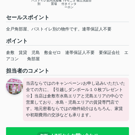
バストイレ
室内洗濯機
TVモニタ
独立洗面台
別
置場
付きインタ
ーホン
セールスポイント
全戸角部屋、バストイレ別の物件です。連帯保証人不要
ポイント
倉敷
賃貸
児島
敷金ゼロ
連帯保証人不要
要保証会社
エ
アコン
角部屋
担当者のコメント
当店ならではのキャンペーン♪お申し込みいただいた
全ての方に、【引越しダンボール１０枚プレゼント
☆】当店は倉敷市水島エリアと児島エリアの中心で
営業しており、水島・児島エリアの賃貸専門店で
す。地元密着ならではの物件紹介はもちろん、家賃
や初期費用の交渉なども承ります。