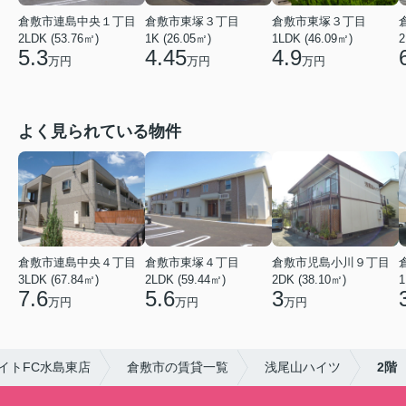
倉敷市連島中央１丁目
倉敷市東塚３丁目
倉敷市東塚３丁目
2LDK (53.76㎡)
1K (26.05㎡)
1LDK (46.09㎡)
2
5.3
4.45
4.9
万円
万円
万円
よく見られている物件
倉敷市連島中央４丁目
倉敷市東塚４丁目
倉敷市児島小川９丁目
3LDK (67.84㎡)
2LDK (59.44㎡)
2DK (38.10㎡)
1
7.6
5.6
3
万円
万円
万円
イトFC水島東店
倉敷市の賃貸一覧
浅尾山ハイツ
2階