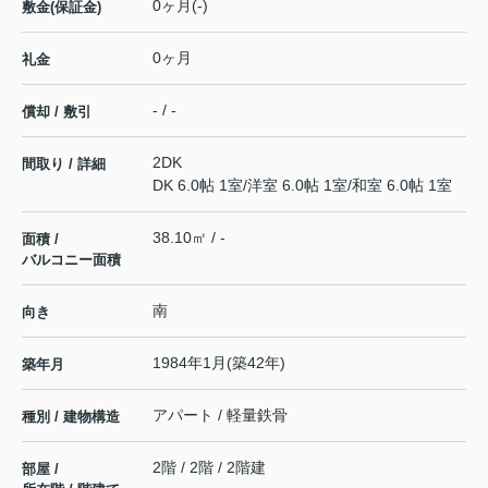
0ヶ月(-)
敷金(保証金)
0ヶ月
礼金
- / -
償却 / 敷引
2DK
間取り / 詳細
DK 6.0帖 1室
/
洋室 6.0帖 1室
/
和室 6.0帖 1室
38.10㎡ / -
面積 /
バルコニー面積
南
向き
1984年1月(築42年)
築年月
アパート / 軽量鉄骨
種別 / 建物構造
2階 / 2階 / 2階建
部屋 /