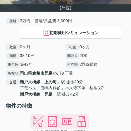
【外観】
3万円 管理/共益費 3,000円
賃料
初期費用シミュレーション
0ヶ月
0ヶ月
敷金
礼金
38.10㎡
2DK
面積
間取り
築42年
2階/2階建
築年数
所在階
岡山県
倉敷市
児島小川
９丁目
所在地
瀬戸大橋線
「
上の町
」駅 徒歩20分
交通
下電バス「田嶋内科前」バス停下車 徒歩5分
瀬戸大橋線
「
児島
」駅 徒歩42分
物件の特徴