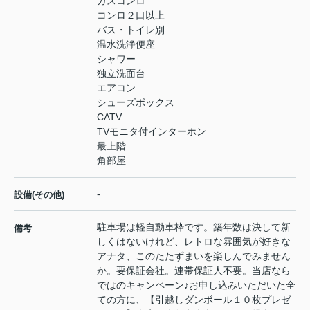
ガスコンロ
コンロ２口以上
バス・トイレ別
温水洗浄便座
シャワー
独立洗面台
エアコン
シューズボックス
CATV
TVモニタ付インターホン
最上階
角部屋
-
設備(その他)
駐車場は軽自動車枠です。築年数は決して新
備考
しくはないけれど、レトロな雰囲気が好きな
アナタ、このたたずまいを楽しんでみません
か。要保証会社。連帯保証人不要。当店なら
ではのキャンペーン♪お申し込みいただいた全
ての方に、【引越しダンボール１０枚プレゼ