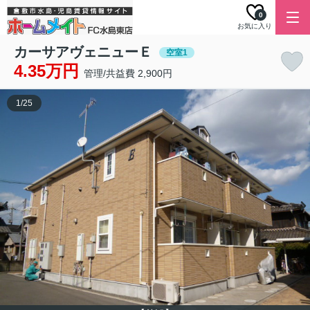
0
お気に入り
カーサアヴェニューＥ
空室1
4.35万円
管理/共益費 2,900円
1
/
25