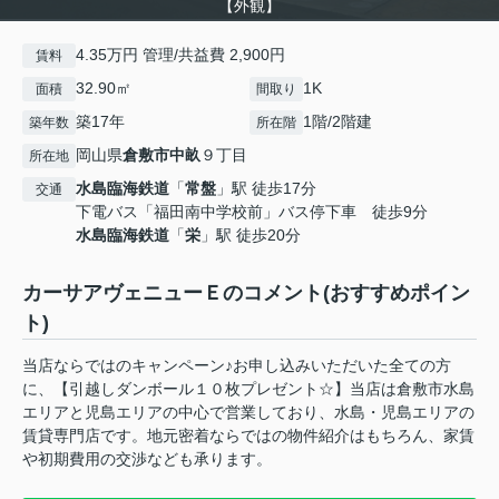
【外観】
4.35万円 管理/共益費 2,900円
賃料
32.90㎡
1K
面積
間取り
築17年
1階/2階建
築年数
所在階
岡山県
倉敷市
中畝
９丁目
所在地
水島臨海鉄道
「
常盤
」駅 徒歩17分
交通
下電バス「福田南中学校前」バス停下車 徒歩9分
水島臨海鉄道
「
栄
」駅 徒歩20分
カーサアヴェニューＥのコメント(おすすめポイン
ト)
当店ならではのキャンペーン♪お申し込みいただいた全ての方
に、【引越しダンボール１０枚プレゼント☆】当店は倉敷市水島
エリアと児島エリアの中心で営業しており、水島・児島エリアの
賃貸専門店です。地元密着ならではの物件紹介はもちろん、家賃
や初期費用の交渉なども承ります。