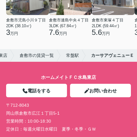
倉敷市児島小川９丁目
倉敷市連島中央４丁目
倉敷市東塚４丁目
2DK (38.10㎡)
3LDK (67.84㎡)
2LDK (59.44㎡)
1
3
7.6
5.6
万円
万円
万円
東店
倉敷市の賃貸一覧
常盤駅
カーサアヴェニューＥ
ホームメイトＦＣ水島東店
電話をする
お問い合わせ
〒712-8043
岡山県倉敷市広江１丁目5-1
営業時間：
10:00-18:30
定休日：
毎週火曜日水曜日 夏季・冬季・ＧＷ