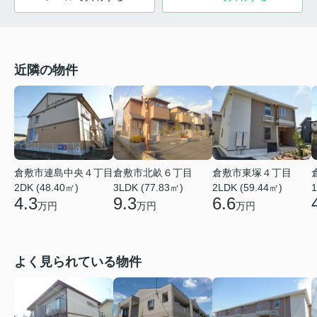
近隣の物件
倉敷市連島中央４丁目
倉敷市北畝６丁目
倉敷市東塚４丁目
2DK (48.40㎡)
3LDK (77.83㎡)
2LDK (59.44㎡)
1
4.3
9.3
6.6
万円
万円
万円
よく見られている物件