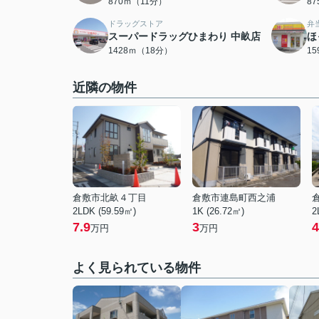
870ｍ（11分）
8
ドラッグストア
弁
スーパードラッグひまわり 中畝店
ほ
1428ｍ（18分）
1
近隣の物件
倉敷市北畝４丁目
倉敷市連島町西之浦
2LDK (59.59㎡)
1K (26.72㎡)
2
7.9
3
4
万円
万円
よく見られている物件