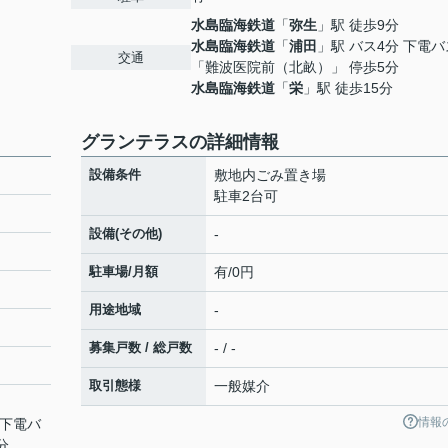
水島臨海鉄道
「
弥生
」駅 徒歩9分
水島臨海鉄道
「
浦田
」駅 バス4分 下電バ
交通
「難波医院前（北畝）」 停歩5分
水島臨海鉄道
「
栄
」駅 徒歩15分
グランテラスの詳細情報
設備条件
敷地内ごみ置き場
駐車2台可
設備(その他)
-
駐車場/月額
有/0円
用途地域
-
募集戸数 / 総戸数
- / -
取引態様
一般媒介
情報
 下電バ
分