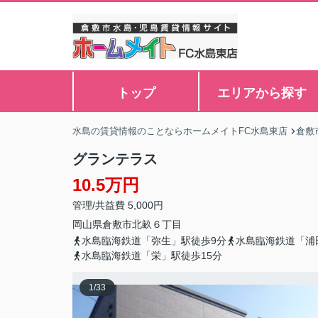
トップ
エリアから探す
水島の賃貸情報のことならホームメイトFC水島東店
倉敷
グランテラス
10.5万円
管理/共益費 5,000円
岡山県
倉敷市
北畝
６丁目
水島臨海鉄道「弥生」駅徒歩9分
水島臨海鉄道「浦
水島臨海鉄道「栄」駅徒歩15分
1
/
33