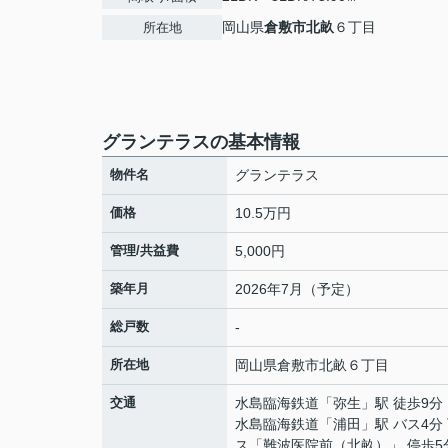
岡山県
倉敷市
北畝
６丁目
所在地
グランテラスの基本情報
物件名
グランテラス
価格
10.5万円
管理/共益費
5,000円
築年月
2026年7月（予定）
総戸数
-
所在地
岡山県
倉敷市
北畝
６丁目
交通
水島臨海鉄道
「
弥生
」駅 徒歩9分
水島臨海鉄道
「
浦田
」駅 バス4分
ス「難波医院前（北畝）」 停歩5