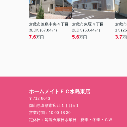
倉敷市連島中央４丁目
倉敷市東塚４丁目
倉敷市
3LDK (67.84㎡)
2LDK (59.44㎡)
1K (2
7.6
5.6
3.7
万円
万円
万
ホームメイトＦＣ水島東店
〒712-8043
岡山県倉敷市広江１丁目5-1
営業時間：
10:00-18:30
定休日：
毎週火曜日水曜日 夏季・冬季・ＧＷ