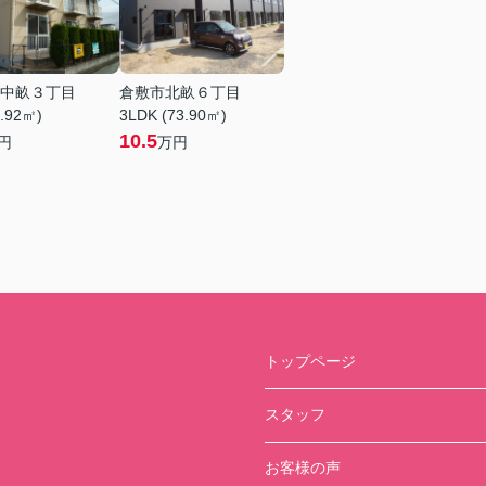
中畝３丁目
倉敷市北畝６丁目
5.92㎡)
3LDK (73.90㎡)
10.5
円
万円
トップページ
スタッフ
お客様の声