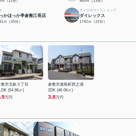
75ｍ（11分）
985ｍ（13分）
当
ディスカウントショップ
っかほっか亭倉敷江長店
ダイレックス
591ｍ（20分）
1742ｍ（22分）
倉敷市北畝５丁目
倉敷市連島町西之浦
LDK (54.86㎡)
2DK (46.06㎡)
.9
3.8
万円
万円