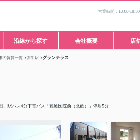
営業時間：10:00-1
沿線から探す
会社概要
店
グランテラス
市の賃貸一覧
弥生駅
田」駅バス4分下電バス「難波医院前（北畝）」停歩5分