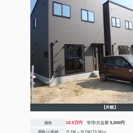
【外観】
10.5万円
管理/共益費
5,000円
価格
2LDK～3LDK/73.90㎡
間取り/面積