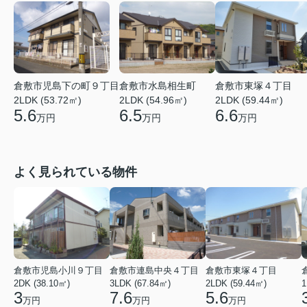
倉敷市児島下の町９丁目
倉敷市水島相生町
倉敷市東塚４丁目
2LDK (53.72㎡)
2LDK (54.96㎡)
2LDK (59.44㎡)
5.6
6.5
6.6
万円
万円
万円
よく見られている物件
倉敷市児島小川９丁目
倉敷市連島中央４丁目
倉敷市東塚４丁目
2DK (38.10㎡)
3LDK (67.84㎡)
2LDK (59.44㎡)
1
3
7.6
5.6
万円
万円
万円