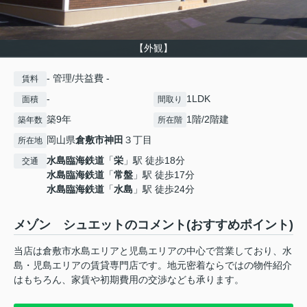
【外観】
- 管理/共益費 -
賃料
-
1LDK
面積
間取り
築9年
1階/2階建
築年数
所在階
岡山県
倉敷市
神田
３丁目
所在地
水島臨海鉄道
「
栄
」駅 徒歩18分
交通
水島臨海鉄道
「
常盤
」駅 徒歩17分
水島臨海鉄道
「
水島
」駅 徒歩24分
メゾン シュエットのコメント(おすすめポイント)
当店は倉敷市水島エリアと児島エリアの中心で営業しており、水
島・児島エリアの賃貸専門店です。地元密着ならではの物件紹介
はもちろん、家賃や初期費用の交渉なども承ります。