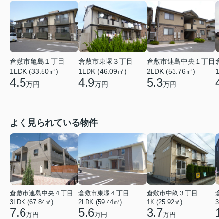
倉敷市亀島１丁目
倉敷市東塚３丁目
倉敷市連島中央１丁目
1LDK (33.50㎡)
1LDK (46.09㎡)
2LDK (53.76㎡)
1
4.5
4.9
5.3
万円
万円
万円
よく見られている物件
倉敷市連島中央４丁目
倉敷市東塚４丁目
倉敷市中畝３丁目
3LDK (67.84㎡)
2LDK (59.44㎡)
1K (25.92㎡)
3
7.6
5.6
3.7
万円
万円
万円