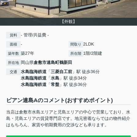
【外観】
- 管理/共益費 -
賃料
-
2LDK
面積
間取り
築27年
1階/2階建
築年数
所在階
岡山県
倉敷市
連島町鶴新田
所在地
水島臨海鉄道
「
三菱自工前
」駅 徒歩36分
交通
水島臨海鉄道
「
水島
」駅 徒歩34分
水島臨海鉄道
「
常盤
」駅 徒歩36分
ビアン連島Aのコメント(おすすめポイント)
当店は倉敷市水島エリアと児島エリアの中心で営業しており、水
島・児島エリアの賃貸専門店です。地元密着ならではの物件紹介
はもちろん、家賃や初期費用の交渉なども承ります。