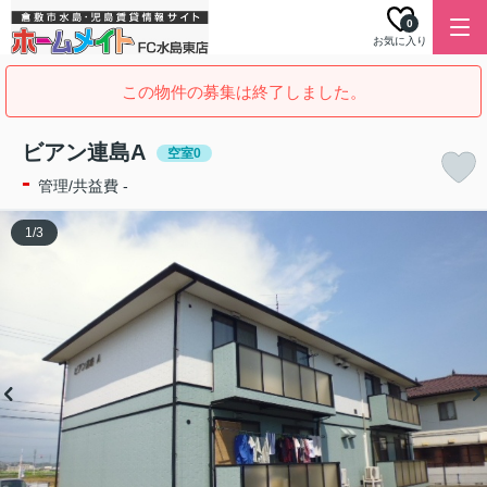
0
お気に入り
この物件の募集は終了しました。
ビアン連島A
空室0
-
管理/共益費 -
1
/
3