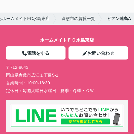
らホームメイトFC水島東店
倉敷市の賃貸一覧
ビアン連島A
ホームメイトＦＣ水島東店
電話をする
お問い合わせ
〒712-8043
岡山県倉敷市広江１丁目5-1
営業時間：
10:00-18:30
定休日：
毎週火曜日水曜日 夏季・冬季・ＧＷ