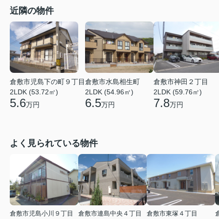
近隣の物件
倉敷市児島下の町９丁目
倉敷市水島相生町
倉敷市神田２丁目
2LDK (53.72㎡)
2LDK (54.96㎡)
2LDK (59.76㎡)
5.6
6.5
7.8
万円
万円
万円
よく見られている物件
倉敷市児島小川９丁目
倉敷市連島中央４丁目
倉敷市東塚４丁目