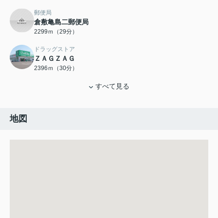
郵便局
倉敷亀島二郵便局
2299ｍ（29分）
ドラッグストア
ＺＡＧＺＡＧ
2396ｍ（30分）
すべて見る
地図