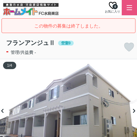
0
お気に入り
この物件の募集は終了しました。
フランアンジュⅡ
空室0
-
管理/共益費 -
1
/
4