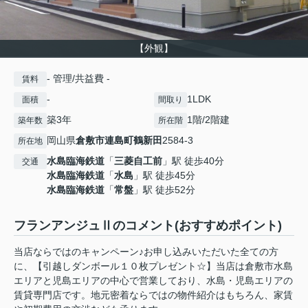
【外観】
- 管理/共益費 -
賃料
-
1LDK
面積
間取り
築3年
1階/2階建
築年数
所在階
岡山県
倉敷市
連島町鶴新田
2584-3
所在地
水島臨海鉄道
「
三菱自工前
」駅 徒歩40分
交通
水島臨海鉄道
「
水島
」駅 徒歩45分
水島臨海鉄道
「
常盤
」駅 徒歩52分
フランアンジュⅡのコメント(おすすめポイント)
当店ならではのキャンペーン♪お申し込みいただいた全ての方
に、【引越しダンボール１０枚プレゼント☆】当店は倉敷市水島
エリアと児島エリアの中心で営業しており、水島・児島エリアの
賃貸専門店です。地元密着ならではの物件紹介はもちろん、家賃