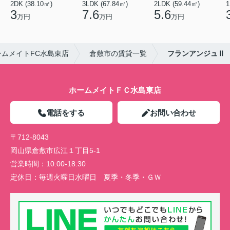
2DK (38.10㎡)
3LDK (67.84㎡)
2LDK (59.44㎡)
1
3
7.6
5.6
万円
万円
万円
ムメイトFC水島東店
倉敷市の賃貸一覧
フランアンジュⅡ
ホームメイトＦＣ水島東店
電話をする
お問い合わせ
〒712-8043
岡山県倉敷市広江１丁目5-1
営業時間：
10:00-18:30
定休日：
毎週火曜日水曜日 夏季・冬季・ＧＷ