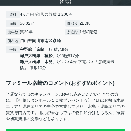
【外観】
4.6万円 管理/共益費 2,200円
賃料
56.82㎡
2LDK
面積
間取り
築26年
1階/2階建
築年数
所在階
岡山県
岡山市南区
彦崎
所在地
宇野線
「
彦崎
」駅 徒歩8分
交通
瀬戸大橋線
「
植松
」駅 徒歩17分
瀬戸大橋線
「
木見
」駅 バス4分 下電バス「彦崎跨線
橋」 停歩10分
ファミール彦崎のコメント(おすすめポイント)
当店ならではのキャンペーン♪お申し込みいただいた全ての方
に、【引越しダンボール１０枚プレゼント☆】当店は倉敷市水島
エリアと児島エリアの中心で営業しており、水島・児島エリアの
賃貸専門店です。地元密着ならではの物件紹介はもちろん、家賃
や初期費用の交渉なども承ります。