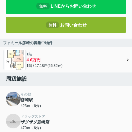
LINEからお問い合わせ
無料
お問い合わせ
無料
ファミール彦崎の募集中物件
1階
4.6万円
1階 / 17.18坪(56.82㎡)
周辺施設
その他
彦崎駅
423ｍ（6分）
ドラッグストア
ザグザグ彦崎店
470ｍ（6分）