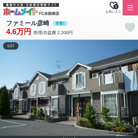
0
お気に入り
ファミール彦崎
空室1
4.6万円
管理/共益費 2,200円
1
/
27