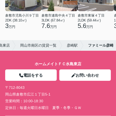
倉敷市児島小川９丁目
倉敷市連島中央４丁目
倉敷市東塚４丁目
2DK (38.10㎡)
3LDK (67.84㎡)
2LDK (59.44㎡)
1
3
7.6
5.6
万円
万円
万円
島東店
岡山市南区の賃貸一覧
彦崎駅
ファミール彦崎
ホームメイトＦＣ水島東店
電話をする
お問い合わせ
〒712-8043
岡山県倉敷市広江１丁目5-1
営業時間：
10:00-18:30
定休日：
毎週火曜日水曜日 夏季・冬季・ＧＷ