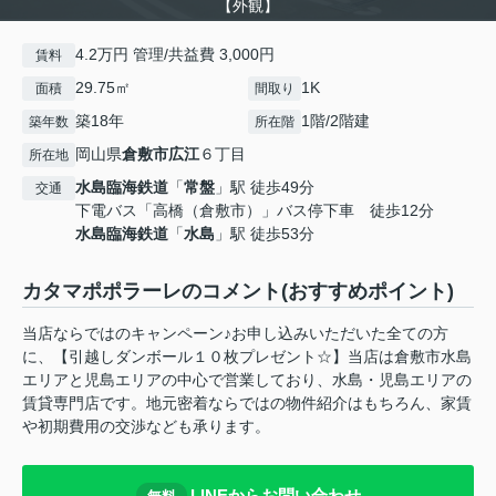
【外観】
4.2万円 管理/共益費 3,000円
賃料
29.75㎡
1K
面積
間取り
築18年
1階/2階建
築年数
所在階
岡山県
倉敷市
広江
６丁目
所在地
水島臨海鉄道
「
常盤
」駅 徒歩49分
交通
下電バス「高橋（倉敷市）」バス停下車 徒歩12分
水島臨海鉄道
「
水島
」駅 徒歩53分
カタマポポラーレのコメント(おすすめポイント)
当店ならではのキャンペーン♪お申し込みいただいた全ての方
に、【引越しダンボール１０枚プレゼント☆】当店は倉敷市水島
エリアと児島エリアの中心で営業しており、水島・児島エリアの
賃貸専門店です。地元密着ならではの物件紹介はもちろん、家賃
や初期費用の交渉なども承ります。
LINEからお問い合わせ