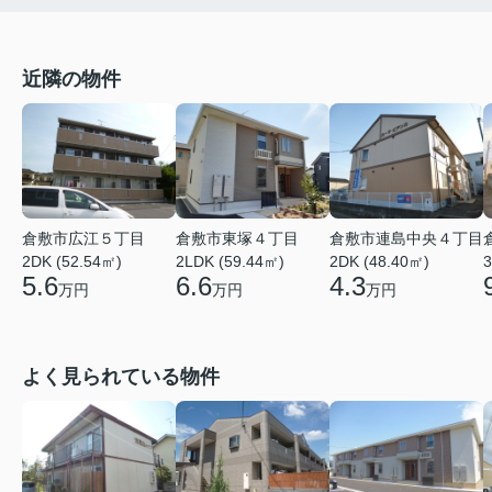
近隣の物件
倉敷市広江５丁目
倉敷市東塚４丁目
倉敷市連島中央４丁目
2DK (52.54㎡)
2LDK (59.44㎡)
2DK (48.40㎡)
3
5.6
6.6
4.3
万円
万円
万円
よく見られている物件