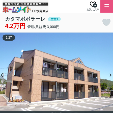
0
お気に入り
カタマポポラーレ
空室1
4.2万円
管理/共益費 3,000円
1
/
27