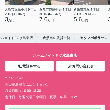
倉敷市児島小川９丁目
倉敷市連島中央４丁目
倉敷市東塚４丁目
2DK (38.10㎡)
3LDK (67.84㎡)
2LDK (59.44㎡)
1
3
7.6
5.6
万円
万円
万円
ムメイトFC水島東店
倉敷市の賃貸一覧
カタマポポラーレ
ホームメイトＦＣ水島東店
電話をする
お問い合わせ
〒712-8043
岡山県倉敷市広江１丁目5-1
営業時間：
10:00-18:30
定休日：
毎週火曜日水曜日 夏季・冬季・ＧＷ