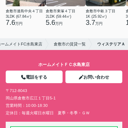
倉敷市連島中央４丁目
倉敷市東塚４丁目
倉敷市中畝３丁目
3LDK (67.84㎡)
2LDK (59.44㎡)
1K (25.92㎡)
3
7.6
5.6
3.7
万円
万円
万円
ームメイトFC水島東店
倉敷市の賃貸一覧
ウィステリアＡ
ホームメイトＦＣ水島東店
電話をする
お問い合わせ
〒712-8043
岡山県倉敷市広江１丁目5-1
営業時間：
10:00-18:30
定休日：
毎週火曜日水曜日 夏季・冬季・ＧＷ