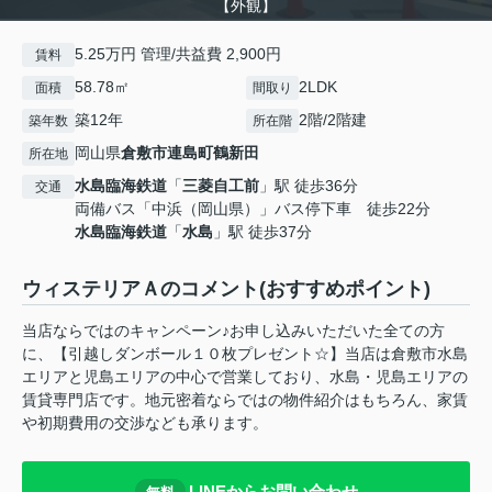
【外観】
5.25万円 管理/共益費 2,900円
賃料
58.78㎡
2LDK
面積
間取り
築12年
2階/2階建
築年数
所在階
岡山県
倉敷市
連島町鶴新田
所在地
水島臨海鉄道
「
三菱自工前
」駅 徒歩36分
交通
両備バス「中浜（岡山県）」バス停下車 徒歩22分
水島臨海鉄道
「
水島
」駅 徒歩37分
ウィステリアＡのコメント(おすすめポイント)
当店ならではのキャンペーン♪お申し込みいただいた全ての方
に、【引越しダンボール１０枚プレゼント☆】当店は倉敷市水島
エリアと児島エリアの中心で営業しており、水島・児島エリアの
賃貸専門店です。地元密着ならではの物件紹介はもちろん、家賃
や初期費用の交渉なども承ります。
LINEからお問い合わせ