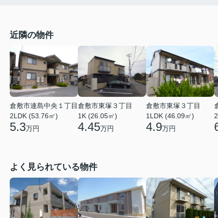
近隣の物件
倉敷市連島中央１丁目
倉敷市東塚３丁目
倉敷市東塚３丁目
2LDK (53.76㎡)
1K (26.05㎡)
1LDK (46.09㎡)
2
5.3
4.45
4.9
万円
万円
万円
よく見られている物件