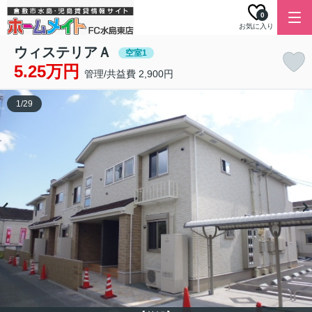
0
お気に入り
ウィステリアＡ
空室1
5.25万円
管理/共益費 2,900円
1
/
29