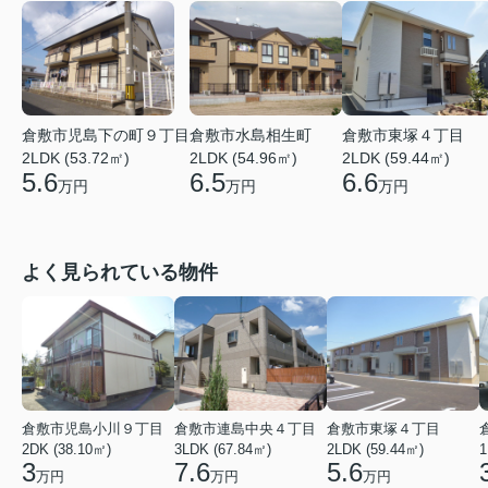
倉敷市児島下の町９丁目
倉敷市水島相生町
倉敷市東塚４丁目
2LDK (53.72㎡)
2LDK (54.96㎡)
2LDK (59.44㎡)
5.6
6.5
6.6
万円
万円
万円
よく見られている物件
倉敷市児島小川９丁目
倉敷市連島中央４丁目
倉敷市東塚４丁目
2DK (38.10㎡)
3LDK (67.84㎡)
2LDK (59.44㎡)
1
3
7.6
5.6
万円
万円
万円