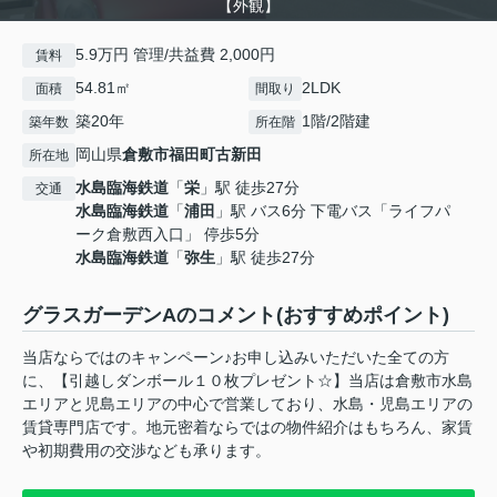
【外観】
5.9万円 管理/共益費 2,000円
賃料
54.81㎡
2LDK
面積
間取り
築20年
1階/2階建
築年数
所在階
岡山県
倉敷市
福田町古新田
所在地
水島臨海鉄道
「
栄
」駅 徒歩27分
交通
水島臨海鉄道
「
浦田
」駅 バス6分 下電バス「ライフパ
ーク倉敷西入口」 停歩5分
水島臨海鉄道
「
弥生
」駅 徒歩27分
グラスガーデンAのコメント(おすすめポイント)
当店ならではのキャンペーン♪お申し込みいただいた全ての方
に、【引越しダンボール１０枚プレゼント☆】当店は倉敷市水島
エリアと児島エリアの中心で営業しており、水島・児島エリアの
賃貸専門店です。地元密着ならではの物件紹介はもちろん、家賃
や初期費用の交渉なども承ります。