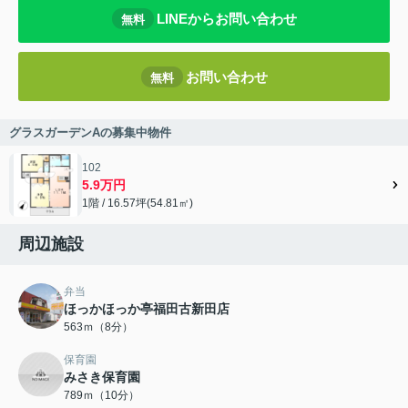
LINEからお問い合わせ
無料
お問い合わせ
無料
グラスガーデンAの募集中物件
102
5.9万円
1階 / 16.57坪(54.81㎡)
周辺施設
弁当
ほっかほっか亭福田古新田店
563ｍ（8分）
保育園
みさき保育園
789ｍ（10分）