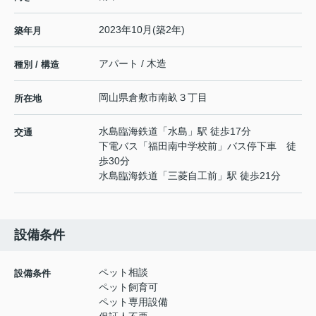
2023年10月(築2年)
築年月
アパート / 木造
種別 / 構造
岡山県
倉敷市
南畝
３丁目
所在地
水島臨海鉄道
「
水島
」駅 徒歩17分
交通
下電バス「福田南中学校前」バス停下車 徒
歩30分
水島臨海鉄道
「
三菱自工前
」駅 徒歩21分
設備条件
ペット相談
設備条件
ペット飼育可
ペット専用設備