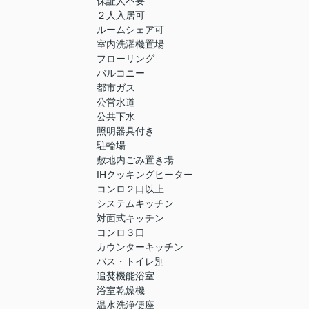
保証人不要
２人入居可
ルームシェア可
室内洗濯機置場
フローリング
バルコニー
都市ガス
公営水道
公共下水
照明器具付き
駐輪場
敷地内ごみ置き場
IHクッキングヒーター
コンロ２口以上
システムキッチン
対面式キッチン
コンロ３口
カウンターキッチン
バス・トイレ別
追焚機能浴室
浴室乾燥機
温水洗浄便座