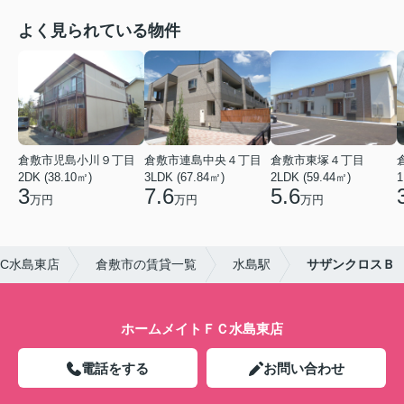
よく見られている物件
倉敷市児島小川９丁目
倉敷市連島中央４丁目
倉敷市東塚４丁目
2DK (38.10㎡)
3LDK (67.84㎡)
2LDK (59.44㎡)
1
3
7.6
5.6
万円
万円
万円
C水島東店
倉敷市の賃貸一覧
水島駅
サザンクロスＢ
ホームメイトＦＣ水島東店
電話をする
お問い合わせ