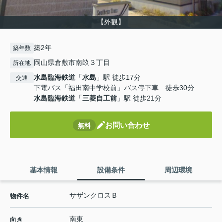
【外観】
築2年
築年数
岡山県倉敷市南畝３丁目
所在地
水島臨海鉄道
「
水島
」駅 徒歩17分
交通
下電バス「福田南中学校前」バス停下車 徒歩30分
水島臨海鉄道
「
三菱自工前
」駅 徒歩21分
お問い合わせ
無料
基本情報
設備条件
周辺環境
サザンクロスＢ
物件名
南東
向き