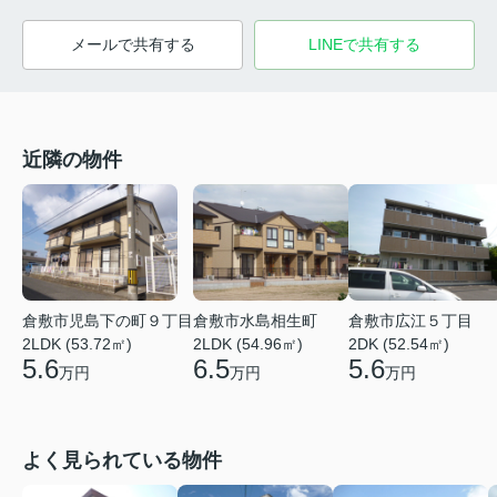
メールで共有する
LINEで共有する
近隣の物件
倉敷市児島下の町９丁目
倉敷市水島相生町
倉敷市広江５丁目
2LDK (53.72㎡)
2LDK (54.96㎡)
2DK (52.54㎡)
5.6
6.5
5.6
万円
万円
万円
よく見られている物件