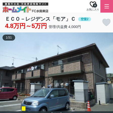
0
お気に入り
ＥＣＯ－レジデンス「モア」Ｃ
空室2
4.8万円～5万円
管理/共益費 4,000円
1
/
31