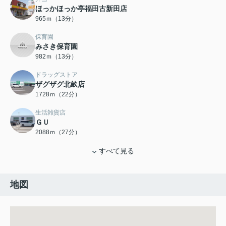
ほっかほっか亭福田古新田店
965ｍ（13分）
保育園
みさき保育園
982ｍ（13分）
ドラッグストア
ザグザグ北畝店
1728ｍ（22分）
生活雑貨店
ＧＵ
2088ｍ（27分）
すべて見る
地図