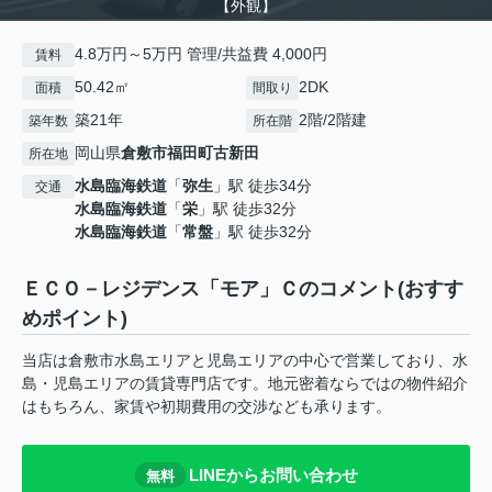
【外観】
4.8万円～5万円 管理/共益費 4,000円
賃料
50.42㎡
2DK
面積
間取り
築21年
2階/2階建
築年数
所在階
岡山県
倉敷市
福田町古新田
所在地
水島臨海鉄道
「
弥生
」駅 徒歩34分
交通
水島臨海鉄道
「
栄
」駅 徒歩32分
水島臨海鉄道
「
常盤
」駅 徒歩32分
ＥＣＯ－レジデンス「モア」Ｃのコメント(おすす
めポイント)
当店は倉敷市水島エリアと児島エリアの中心で営業しており、水
島・児島エリアの賃貸専門店です。地元密着ならではの物件紹介
はもちろん、家賃や初期費用の交渉なども承ります。
LINEからお問い合わせ
無料