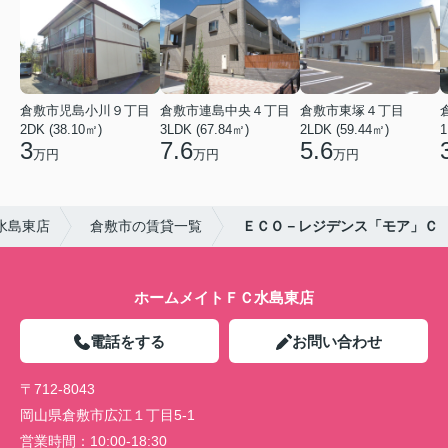
倉敷市児島小川９丁目
倉敷市連島中央４丁目
倉敷市東塚４丁目
2DK (38.10㎡)
3LDK (67.84㎡)
2LDK (59.44㎡)
1
3
7.6
5.6
万円
万円
万円
水島東店
倉敷市の賃貸一覧
ＥＣＯ－レジデンス「モア」Ｃ
ホームメイトＦＣ水島東店
電話をする
お問い合わせ
〒712-8043
岡山県倉敷市広江１丁目5-1
営業時間：
10:00-18:30