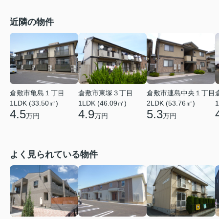
近隣の物件
倉敷市亀島１丁目
倉敷市東塚３丁目
倉敷市連島中央１丁目
1LDK (33.50㎡)
1LDK (46.09㎡)
2LDK (53.76㎡)
1
4.5
4.9
5.3
万円
万円
万円
よく見られている物件