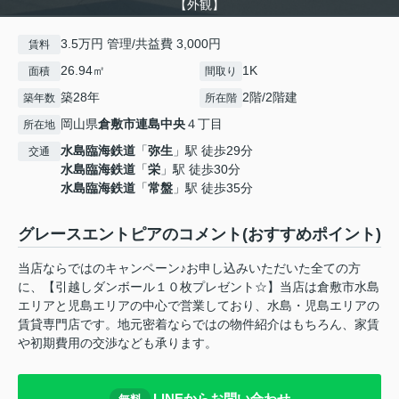
【外観】
3.5万円 管理/共益費 3,000円
賃料
26.94㎡
1K
面積
間取り
築28年
2階/2階建
築年数
所在階
岡山県
倉敷市
連島中央
４丁目
所在地
水島臨海鉄道
「
弥生
」駅 徒歩29分
交通
水島臨海鉄道
「
栄
」駅 徒歩30分
水島臨海鉄道
「
常盤
」駅 徒歩35分
グレースエントピアのコメント(おすすめポイント)
当店ならではのキャンペーン♪お申し込みいただいた全ての方
に、【引越しダンボール１０枚プレゼント☆】当店は倉敷市水島
エリアと児島エリアの中心で営業しており、水島・児島エリアの
賃貸専門店です。地元密着ならではの物件紹介はもちろん、家賃
や初期費用の交渉なども承ります。
LINEからお問い合わせ