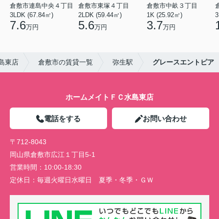
倉敷市連島中央４丁目
倉敷市東塚４丁目
倉敷市中畝３丁目
3LDK (67.84㎡)
2LDK (59.44㎡)
1K (25.92㎡)
3
7.6
5.6
3.7
万円
万円
万円
島東店
倉敷市の賃貸一覧
弥生駅
グレースエントピア
ホームメイトＦＣ水島東店
電話をする
お問い合わせ
〒712-8043
岡山県倉敷市広江１丁目5-1
営業時間：
10:00-18:30
定休日：
毎週火曜日水曜日 夏季・冬季・ＧＷ