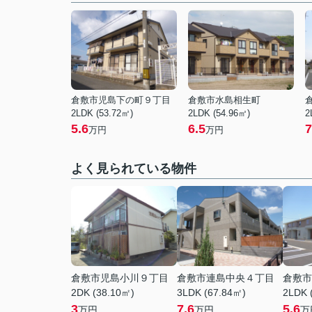
倉敷市児島下の町９丁目
倉敷市水島相生町
2LDK (53.72㎡)
2LDK (54.96㎡)
2
5.6
6.5
7
万円
万円
よく見られている物件
倉敷市児島小川９丁目
倉敷市連島中央４丁目
倉敷市
2DK (38.10㎡)
3LDK (67.84㎡)
2LDK 
3
7.6
5.6
万円
万円
万