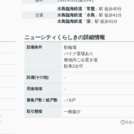
1991年5月(築35年)
築年
水島臨海鉄道
「
常盤
」駅 徒歩40分
水島臨海鉄道
「
水島
」駅 徒歩41分
交通
水島臨海鉄道
「
栄
」駅 徒歩41分
ニューシティくらしきの詳細情報
設備条件
駐輪場
バイク置場あり
敷地内ごみ置き場
駐車2台可
設備(その他)
-
用途地域
-
募集戸数 / 総戸数
- / 8戸
取引態様
一般媒介
分
分
情報