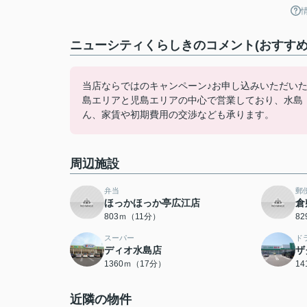
ニューシティくらしきのコメント(おすすめ
当店ならではのキャンペーン♪お申し込みいただい
島エリアと児島エリアの中心で営業しており、水島
ん、家賃や初期費用の交渉なども承ります。
周辺施設
弁当
郵
ほっかほっか亭広江店
倉
803ｍ（11分）
8
スーパー
ド
ディオ水島店
ザ
1360ｍ（17分）
1
近隣の物件