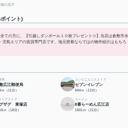
情報の見方
ポイント)
た全ての方に、【引越しダンボール１０枚プレゼント☆】当店は倉敷市
・児島エリアの賃貸専門店です。地元密着ならではの物件紹介はもちろ
便局
コンビニエンスストア
敷広江郵便局
セブンイレブン
29ｍ（11分）
944ｍ（12分）
ラッグストア
ラーメン
グザグ 東塚店
8番らーめん広江店
416ｍ（18分）
1601ｍ（21分）