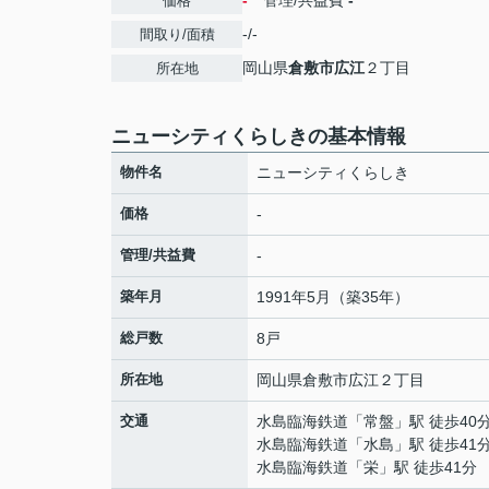
-
管理/共益費
-
価格
-/-
間取り/面積
岡山県
倉敷市
広江
２丁目
所在地
ニューシティくらしきの基本情報
物件名
ニューシティくらしき
価格
-
管理/共益費
-
築年月
1991年5月（築35年）
総戸数
8戸
所在地
岡山県
倉敷市
広江
２丁目
交通
水島臨海鉄道
「
常盤
」駅 徒歩40
水島臨海鉄道
「
水島
」駅 徒歩41
水島臨海鉄道
「
栄
」駅 徒歩41分