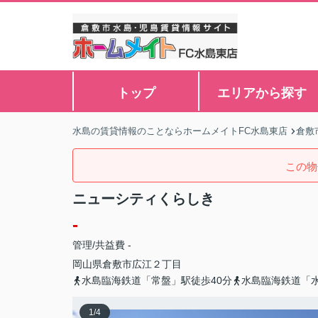
トップ
エリアから探す
水島の賃貸情報のことならホームメイトFC水島東店
倉敷
この物
ニューシティくらしき
-
管理/共益費 -
岡山県
倉敷市
広江
２丁目
水島臨海鉄道「常盤」駅徒歩40分
水島臨海鉄道「水
1
/
4