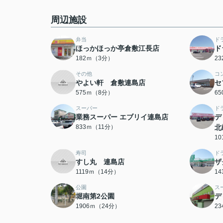
周辺施設
弁当
ド
ほっかほっか亭倉敷江長店
ド
182ｍ（3分）
2
その他
コ
やよい軒 倉敷連島店
セ
575ｍ（8分）
6
スーパー
ド
業務スーパー エブリイ連島店
デ
833ｍ（11分）
北
1
寿司
ド
すし丸 連島店
ザ
1119ｍ（14分）
1
公園
ス
堀南第2公園
デ
1906ｍ（24分）
2