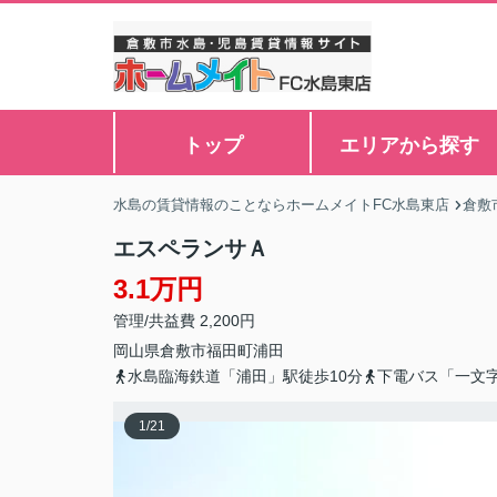
トップ
エリアから探す
水島の賃貸情報のことならホームメイトFC水島東店
倉敷
エスペランサＡ
3.1万円
管理/共益費 2,200円
岡山県
倉敷市
福田町浦田
水島臨海鉄道「浦田」駅徒歩10分
下電バス「一文
1
/
21