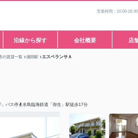
営業時間：10:00-1
沿線から探す
会社概要
店
エスペランサＡ
市の賃貸一覧
浦田駅
字」バス停
水島臨海鉄道「弥生」駅徒歩17分