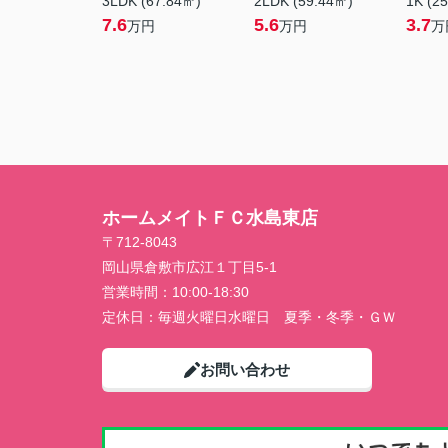
3LDK (67.84㎡)
2LDK (59.44㎡)
1K (2
7.6
5.6
3.7
万円
万円
万
ホームメイトＦＣ水島東店
〒712-8043
岡山県倉敷市広江１丁目5-1
営業時間：
10:00-18:30
定休日：
毎週火曜日水曜日 夏季・冬季・ＧＷ
お問い合わせ