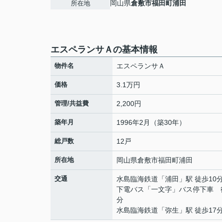
岡山県
倉敷市
福田町浦田
所在地
エスペランサＡの基本情報
物件名
エスペランサＡ
価格
3.1万円
管理/共益費
2,200円
築年月
1996年2月（築30年）
総戸数
12戸
所在地
岡山県
倉敷市
福田町浦田
交通
水島臨海鉄道
「
浦田
」駅 徒歩10
下電バス「一文字」バス停下車 
分
水島臨海鉄道
「
弥生
」駅 徒歩17