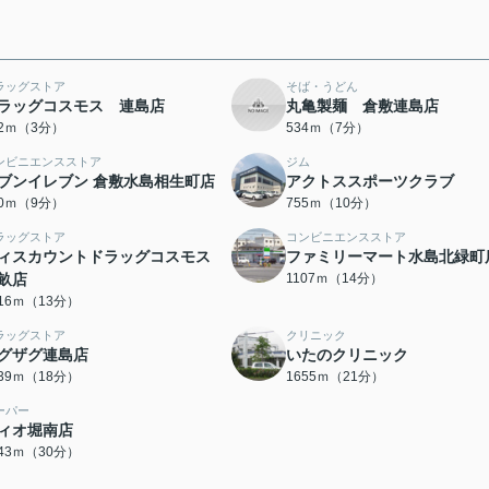
ラッグストア
そば・うどん
ラッグコスモス 連島店
丸亀製麺 倉敷連島店
32ｍ（3分）
534ｍ（7分）
ンビニエンスストア
ジム
ブンイレブン 倉敷水島相生町店
アクトススポーツクラブ
50ｍ（9分）
755ｍ（10分）
ラッグストア
コンビニエンスストア
ィスカウントドラッグコスモス
ファミリーマート水島北緑町
畝店
1107ｍ（14分）
016ｍ（13分）
ラッグストア
クリニック
グザグ連島店
いたのクリニック
439ｍ（18分）
1655ｍ（21分）
ーパー
ィオ堀南店
343ｍ（30分）