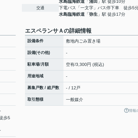
水島臨海鉄道
「
浦田
」駅 徒歩10分
下電バス「一文字」バス停下車 徒歩5
交通
水島臨海鉄道
「
弥生
」駅 徒歩17分
エスペランサＡの詳細情報
設備条件
敷地内ごみ置き場
設備(その他)
-
駐車場/月額
空有/3,300円 (税込)
用途地域
-
募集戸数 / 総戸数
- / 12戸
取引態様
一般媒介
情報
分
徒歩5
分