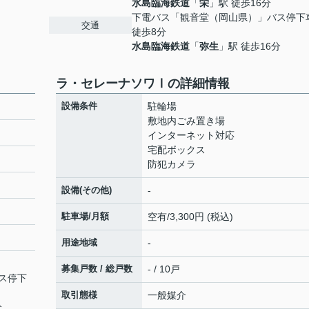
水島臨海鉄道
「
栄
」駅 徒歩16分
下電バス「観音堂（岡山県）」バス停
交通
徒歩8分
水島臨海鉄道
「
弥生
」駅 徒歩16分
ラ・セレーナソワⅠの詳細情報
設備条件
駐輪場
敷地内ごみ置き場
インターネット対応
宅配ボックス
防犯カメラ
設備(その他)
-
駐車場/月額
空有/3,300円 (税込)
用途地域
-
募集戸数 / 総戸数
- / 10戸
ス停下
取引態様
一般媒介
分