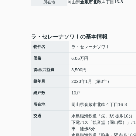
岡山県
倉敷市
北畝
４丁目16-8
所在地
ラ・セレーナソワⅠの基本情報
物件名
ラ・セレーナソワⅠ
価格
6.05万円
管理/共益費
3,500円
築年月
2023年1月（築3年）
総戸数
10戸
所在地
岡山県
倉敷市
北畝
４丁目16-8
交通
水島臨海鉄道
「
栄
」駅 徒歩16分
下電バス「観音堂（岡山県）」バ
車 徒歩8分
水島臨海鉄道
「
弥生
」駅 徒歩16