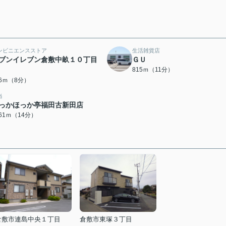
ンビニエンスストア
生活雑貨店
ブンイレブン倉敷中畝１０丁目
ＧＵ
815ｍ（11分）
26ｍ（8分）
当
っかほっか亭福田古新田店
061ｍ（14分）
倉敷市連島中央１丁目
倉敷市東塚３丁目