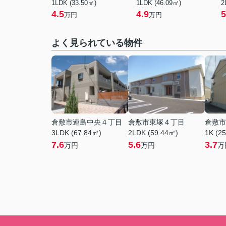
1LDK (33.50㎡)
1LDK (46.09㎡)
2
4.5
4.9
5
万円
万円
よく見られている物件
倉敷市連島中央４丁目
倉敷市東塚４丁目
倉敷市
3LDK (67.84㎡)
2LDK (59.44㎡)
1K (2
7.6
5.6
3.7
万円
万円
万