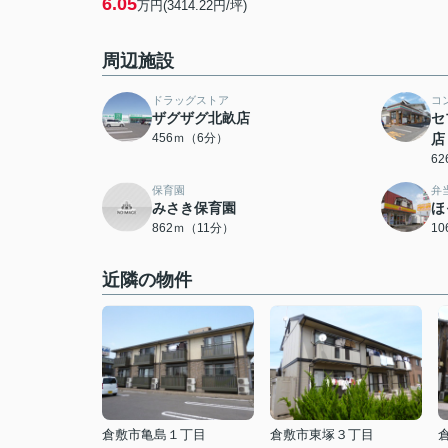
6.05
万円(3414.22円/坪)
周辺施設
ドラッグストア
コ
ザグザグ北畝店
セ
456ｍ（6分）
店
6
保育園
弁
みさき保育園
ほ
862ｍ（11分）
1
近隣の物件
倉敷市亀島１丁目
倉敷市東塚３丁目