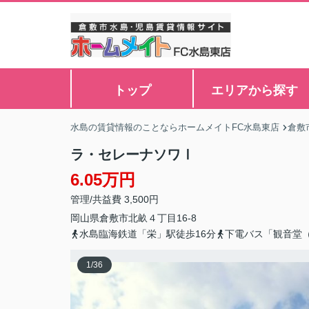
トップ
エリアから探す
水島の賃貸情報のことならホームメイトFC水島東店
倉敷
ラ・セレーナソワⅠ
6.05万円
管理/共益費 3,500円
岡山県
倉敷市
北畝
４丁目16-8
水島臨海鉄道「栄」駅徒歩16分
下電バス「観音堂
1
/
36