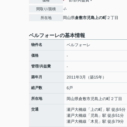
-
管理/共益費
-
価格
-/-
間取り/面積
岡山県
倉敷市
児島上の町
２丁目
所在地
ベルフォーレの基本情報
物件名
ベルフォーレ
価格
-
管理/共益費
-
築年月
2011年3月（築15年）
総戸数
6戸
所在地
岡山県
倉敷市
児島上の町
２丁目
交通
瀬戸大橋線
「
上の町
」駅 徒歩5分
瀬戸大橋線
「
児島
」駅 徒歩51分
瀬戸大橋線
「
木見
」駅 徒歩79分