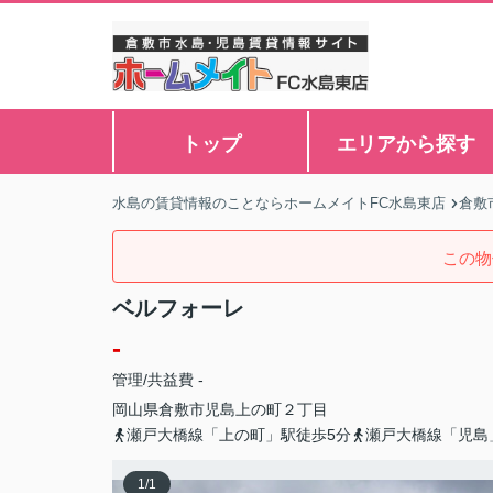
トップ
エリアから探す
水島の賃貸情報のことならホームメイトFC水島東店
倉敷
この物
ベルフォーレ
-
管理/共益費 -
岡山県
倉敷市
児島上の町
２丁目
瀬戸大橋線「上の町」駅徒歩5分
瀬戸大橋線「児島
1
/
1