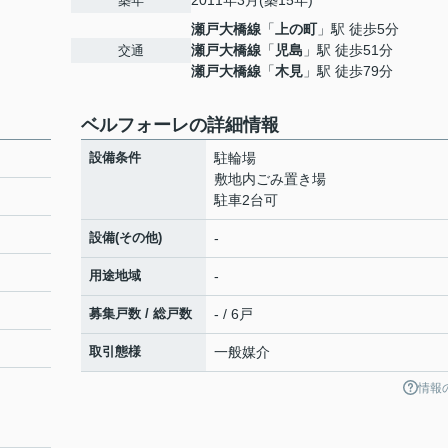
2011年3月(築15年)
築年
瀬戸大橋線
「
上の町
」駅 徒歩5分
瀬戸大橋線
「
児島
」駅 徒歩51分
交通
瀬戸大橋線
「
木見
」駅 徒歩79分
ベルフォーレの詳細情報
設備条件
駐輪場
敷地内ごみ置き場
駐車2台可
設備(その他)
-
用途地域
-
募集戸数 / 総戸数
- / 6戸
取引態様
一般媒介
情報