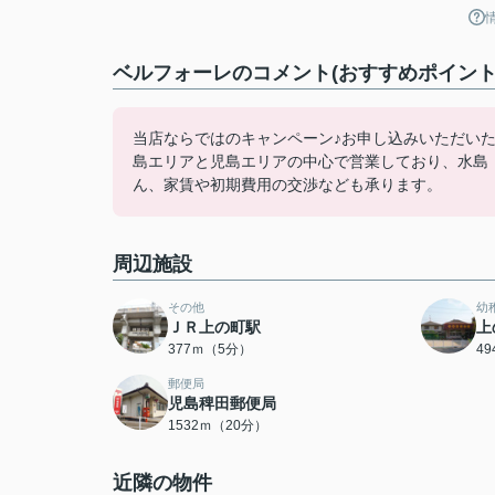
ベルフォーレのコメント(おすすめポイント
当店ならではのキャンペーン♪お申し込みいただい
島エリアと児島エリアの中心で営業しており、水島
ん、家賃や初期費用の交渉なども承ります。
周辺施設
その他
幼
ＪＲ上の町駅
上
377ｍ（5分）
4
郵便局
児島稗田郵便局
1532ｍ（20分）
近隣の物件