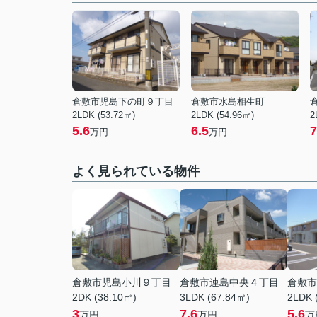
倉敷市児島下の町９丁目
倉敷市水島相生町
2LDK (53.72㎡)
2LDK (54.96㎡)
2
5.6
6.5
7
万円
万円
よく見られている物件
倉敷市児島小川９丁目
倉敷市連島中央４丁目
倉敷市
2DK (38.10㎡)
3LDK (67.84㎡)
2LDK 
3
7.6
5.6
万円
万円
万