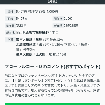
【外観】
5.4万円 管理/共益費 4,000円
賃料
54.07㎡
2LDK
面積
間取り
築23年
2階/2階建
築年数
所在階
岡山県
倉敷市
児島味野
４丁目
所在地
瀬戸大橋線
「
児島
」駅 徒歩13分
交通
水島臨海鉄道
「
栄
」駅 バス30分 下電バス「味野元
町」 停歩3分
瀬戸大橋線
「
上の町
」駅 徒歩48分
フローラルコートＤのコメント(おすすめポイント)
当店ならではのキャンペーン♪お申し込みいただいた全ての方
に、【引越しダンボール１０枚プレゼント☆】当店は倉敷市水島
エリアと児島エリアの中心で営業しており、水島・児島エリアの
賃貸専門店です。地元密着ならではの物件紹介はもちろん、家賃
や初期費用の交渉なども承ります。