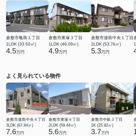
倉敷市亀島１丁目
倉敷市東塚３丁目
倉敷市連島中央１丁目
1LDK (33.50㎡)
1LDK (46.09㎡)
2LDK (53.76㎡)
1
4.5
4.9
5.3
万円
万円
万円
よく見られている物件
倉敷市連島中央４丁目
倉敷市東塚４丁目
倉敷市中畝３丁目
3LDK (67.84㎡)
2LDK (59.44㎡)
1K (25.92㎡)
3
7.6
5.6
3.7
万円
万円
万円