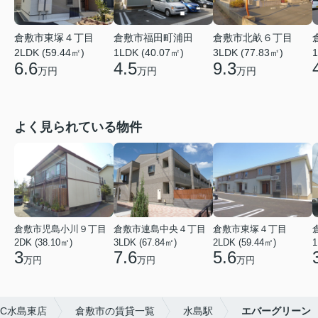
倉敷市東塚４丁目
倉敷市福田町浦田
倉敷市北畝６丁目
2LDK (59.44㎡)
1LDK (40.07㎡)
3LDK (77.83㎡)
1
6.6
4.5
9.3
万円
万円
万円
よく見られている物件
倉敷市児島小川９丁目
倉敷市連島中央４丁目
倉敷市東塚４丁目
2DK (38.10㎡)
3LDK (67.84㎡)
2LDK (59.44㎡)
1
3
7.6
5.6
万円
万円
万円
C水島東店
倉敷市の賃貸一覧
水島駅
エバーグリーン