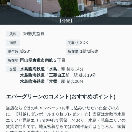
【外観】
- 管理/共益費 -
賃料
-
2DK
面積
間取り
築28年
1階/2階建
築年数
所在階
岡山県
倉敷市
南畝
２丁目
所在地
水島臨海鉄道
「
水島
」駅 徒歩14分
交通
水島臨海鉄道
「
三菱自工前
」駅 徒歩19分
水島臨海鉄道
「
常盤
」駅 徒歩20分
エバーグリーンのコメント(おすすめポイント)
当店ならではのキャンペーン♪お申し込みいただいた全ての方
に、【引越しダンボール１０枚プレゼント☆】当店は倉敷市水島
エリアと児島エリアの中心で営業しており、水島・児島エリアの
賃貸専門店です。地元密着ならではの物件紹介はもちろん、家賃