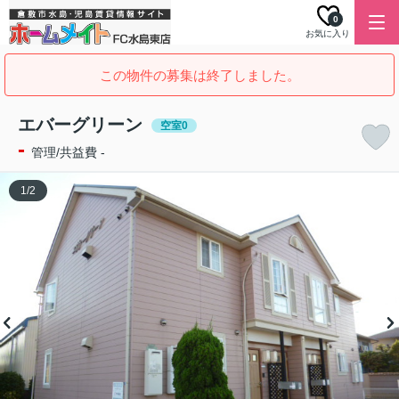
0
お気に入り
この物件の募集は終了しました。
エバーグリーン
空室0
-
管理/共益費 -
1
/
2