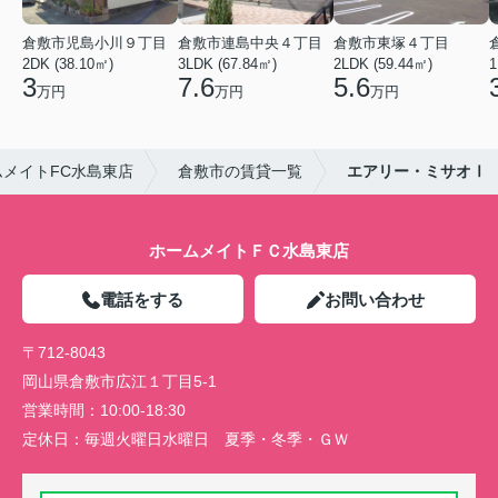
倉敷市児島小川９丁目
倉敷市連島中央４丁目
倉敷市東塚４丁目
2DK (38.10㎡)
3LDK (67.84㎡)
2LDK (59.44㎡)
1
3
7.6
5.6
万円
万円
万円
メイトFC水島東店
倉敷市の賃貸一覧
エアリー・ミサオⅠ
ホームメイトＦＣ水島東店
電話をする
お問い合わせ
〒712-8043
岡山県倉敷市広江１丁目5-1
営業時間：
10:00-18:30
定休日：
毎週火曜日水曜日 夏季・冬季・ＧＷ