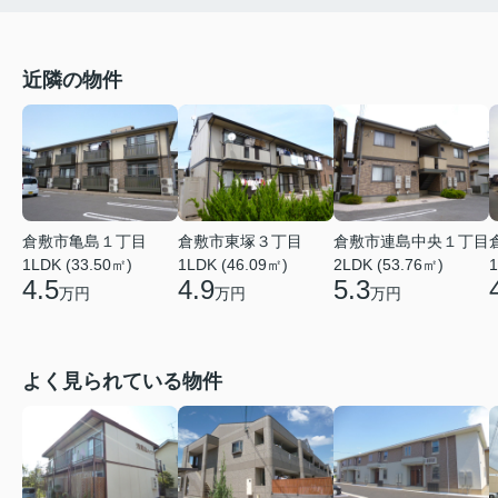
近隣の物件
倉敷市亀島１丁目
倉敷市東塚３丁目
倉敷市連島中央１丁目
1LDK (33.50㎡)
1LDK (46.09㎡)
2LDK (53.76㎡)
1
4.5
4.9
5.3
万円
万円
万円
よく見られている物件