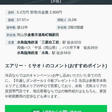
【外観】
5.2万円 管理/共益費 2,900円
賃料
57.07㎡
2LDK
面積
間取り
築12年
2階/2階建
築年数
所在階
岡山県
倉敷市
連島町鶴新田
所在地
水島臨海鉄道
「
三菱自工前
」駅 徒歩32分
交通
両備バス「中浜（岡山県）」バス停下車 徒歩26分
水島臨海鉄道
「
水島
」駅 徒歩34分
エアリー・ミサオⅠのコメント(おすすめポイント)
当店ならではのキャンペーン♪お申し込みいただいた全ての方
に、【引越しダンボール１０枚プレゼント☆】当店は倉敷市水島
エリアと児島エリアの中心で営業しており、水島・児島エリアの
賃貸専門店です。地元密着ならではの物件紹介はもちろん、家賃
や初期費用の交渉なども承ります。
LINEからお問い合わせ