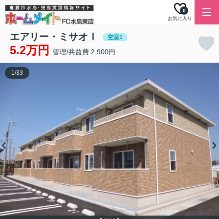
0
お気に入り
エアリー・ミサオⅠ
空室1
5.2万円
管理/共益費 2,900円
1
/
33