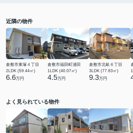
近隣の物件
倉敷市東塚４丁目
倉敷市福田町浦田
倉敷市北畝６丁目
2LDK (59.44㎡)
1LDK (40.07㎡)
3LDK (77.83㎡)
1
6.6
4.5
9.3
万円
万円
万円
よく見られている物件