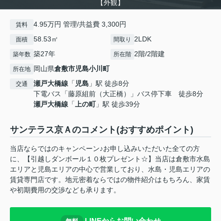
【外観】
4.95万円 管理/共益費 3,300円
賃料
58.53㎡
2LDK
面積
間取り
築27年
2階/2階建
築年数
所在階
岡山県
倉敷市
児島小川町
所在地
瀬戸大橋線
「
児島
」駅 徒歩8分
交通
下電バス「藤原組前（大正橋）」バス停下車 徒歩8分
瀬戸大橋線
「
上の町
」駅 徒歩39分
サンテラス京Ａのコメント(おすすめポイント)
当店ならではのキャンペーン♪お申し込みいただいた全ての方
に、【引越しダンボール１０枚プレゼント☆】当店は倉敷市水島
エリアと児島エリアの中心で営業しており、水島・児島エリアの
賃貸専門店です。地元密着ならではの物件紹介はもちろん、家賃
や初期費用の交渉なども承ります。
LINEからお問い合わせ