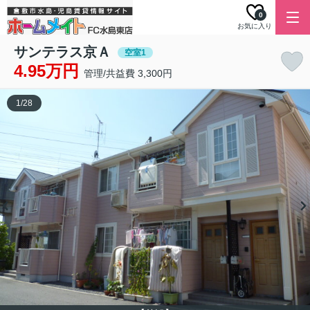
0
お気に入り
サンテラス京Ａ
空室1
4.95万円
管理/共益費 3,300円
1
/
28