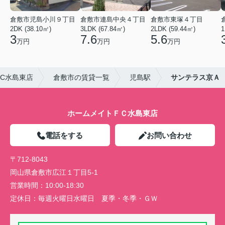
倉敷市児島小川９丁目
倉敷市連島中央４丁目
倉敷市東塚４丁目
2DK (38.10㎡)
3LDK (67.84㎡)
2LDK (59.44㎡)
1
3
7.6
5.6
万円
万円
万円
C水島東店
倉敷市の賃貸一覧
児島駅
サンテラス京Ａ
ホームメイトＦＣ水島東店
電話をする
お問い合わせ
〒712-8043
岡山県倉敷市広江１丁目5-1
営業時間：
10:00-18:30
定休日：
毎週火曜日水曜日 夏季・冬季・ＧＷ