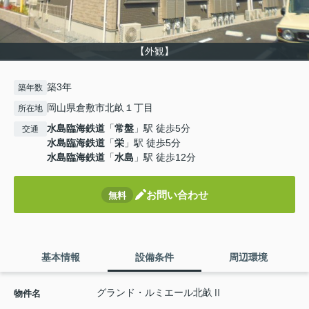
【外観】
築3年
築年数
岡山県倉敷市北畝１丁目
所在地
水島臨海鉄道
「
常盤
」駅 徒歩5分
交通
水島臨海鉄道
「
栄
」駅 徒歩5分
水島臨海鉄道
「
水島
」駅 徒歩12分
お問い合わせ
無料
基本情報
設備条件
周辺環境
グランド・ルミエール北畝Ⅱ
物件名