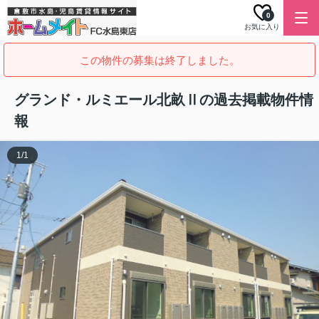
0
お気に入り
この物件の募集は終了しました。
グランド・ルミエール北畝Ⅱの過去掲載物件情
報
1
/
1