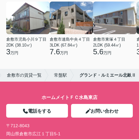
倉敷市児島小川９丁目
倉敷市連島中央４丁目
倉敷市東塚４丁目
2DK (38.10㎡)
3LDK (67.84㎡)
2LDK (59.44㎡)
1
3
7.6
5.6
万円
万円
万円
倉敷市の賃貸一覧
常盤駅
グランド・ルミエール北畝Ⅱ
ホームメイトＦＣ水島東店
電話をする
お問い合わせ
〒712-8043
岡山県倉敷市広江１丁目5-1