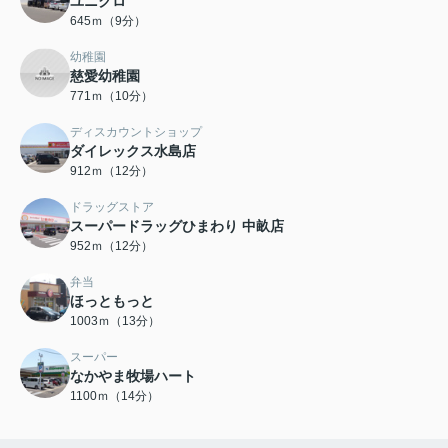
ユニクロ
645ｍ（9分）
幼稚園
慈愛幼稚園
771ｍ（10分）
ディスカウントショップ
ダイレックス水島店
912ｍ（12分）
ドラッグストア
スーパードラッグひまわり 中畝店
952ｍ（12分）
弁当
ほっともっと
1003ｍ（13分）
スーパー
なかやま牧場ハート
1100ｍ（14分）