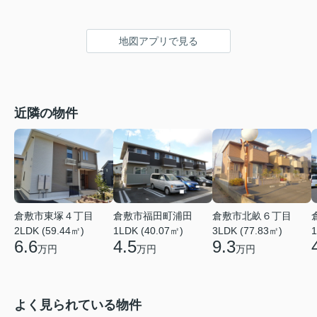
地図アプリで見る
近隣の物件
倉敷市東塚４丁目
倉敷市福田町浦田
倉敷市北畝６丁目
2LDK (59.44㎡)
1LDK (40.07㎡)
3LDK (77.83㎡)
1
6.6
4.5
9.3
万円
万円
万円
よく見られている物件