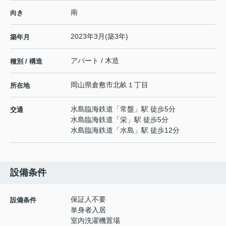
南
向き
2023年3月(築3年)
築年月
アパート / 木造
種別 / 構造
岡山県
倉敷市
北畝
１丁目
所在地
水島臨海鉄道
「
常盤
」駅 徒歩5分
交通
水島臨海鉄道
「
栄
」駅 徒歩5分
水島臨海鉄道
「
水島
」駅 徒歩12分
設備条件
保証人不要
設備条件
単身者入居
室内洗濯機置場