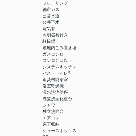
フローリング
都市ガス
公営水道
公共下水
電気有
照明器具付き
駐輪場
敷地内ごみ置き場
ガスコンロ
コンロ２口以上
システムキッチン
バス・トイレ別
追焚機能浴室
浴室乾燥機
温水洗浄便座
洗髪洗面化粧台
シャワー
独立洗面台
エアコン
床下収納
シューズボックス