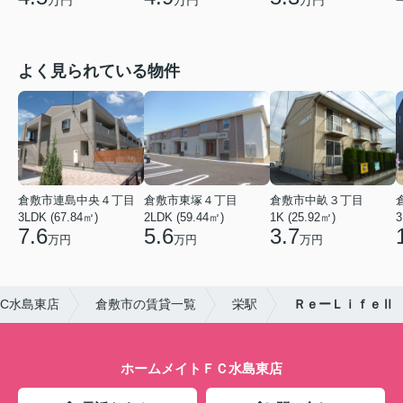
万円
万円
万円
よく見られている物件
倉敷市連島中央４丁目
倉敷市東塚４丁目
倉敷市中畝３丁目
3LDK (67.84㎡)
2LDK (59.44㎡)
1K (25.92㎡)
3
7.6
5.6
3.7
万円
万円
万円
C水島東店
倉敷市の賃貸一覧
栄駅
ＲｅーＬｉｆｅⅡ
ホームメイトＦＣ水島東店