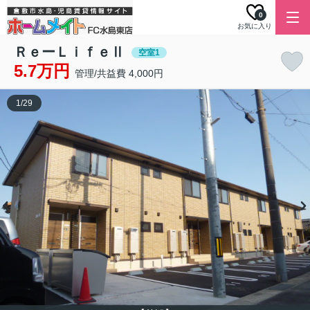
0
お気に入り
ＲｅーＬｉｆｅⅡ
空室1
5.7万円
管理/共益費 4,000円
1
/
29