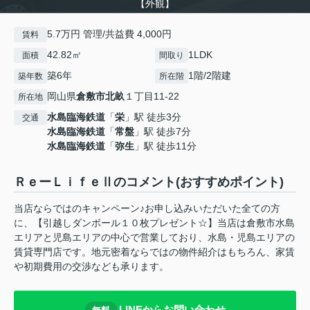
【外観】
5.7万円 管理/共益費 4,000円
賃料
42.82㎡
1LDK
面積
間取り
築6年
1階/2階建
築年数
所在階
岡山県
倉敷市
北畝
１丁目11-22
所在地
水島臨海鉄道
「
栄
」駅 徒歩3分
交通
水島臨海鉄道
「
常盤
」駅 徒歩7分
水島臨海鉄道
「
弥生
」駅 徒歩11分
ＲｅーＬｉｆｅⅡのコメント(おすすめポイント)
当店ならではのキャンペーン♪お申し込みいただいた全ての方
に、【引越しダンボール１０枚プレゼント☆】当店は倉敷市水島
エリアと児島エリアの中心で営業しており、水島・児島エリアの
賃貸専門店です。地元密着ならではの物件紹介はもちろん、家賃
や初期費用の交渉なども承ります。
LINEからお問い合わせ