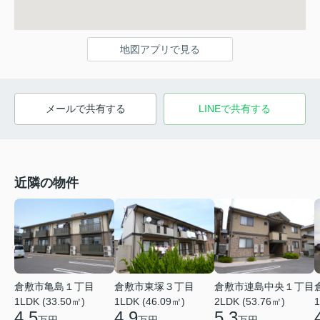
地図アプリで見る
メールで共有する
LINEで共有する
近隣の物件
倉敷市亀島１丁目
倉敷市東塚３丁目
倉敷市連島中央１丁目
1LDK (33.50㎡)
1LDK (46.09㎡)
2LDK (53.76㎡)
1
4.5
4.9
5.3