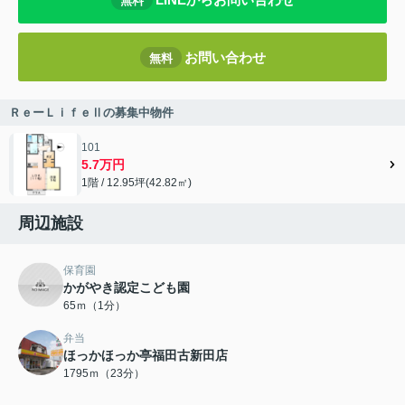
無料
お問い合わせ
無料
ＲｅーＬｉｆｅⅡの募集中物件
101
5.7万円
1階 / 12.95坪(42.82㎡)
周辺施設
保育園
かがやき認定こども園
65ｍ（1分）
弁当
ほっかほっか亭福田古新田店
1795ｍ（23分）