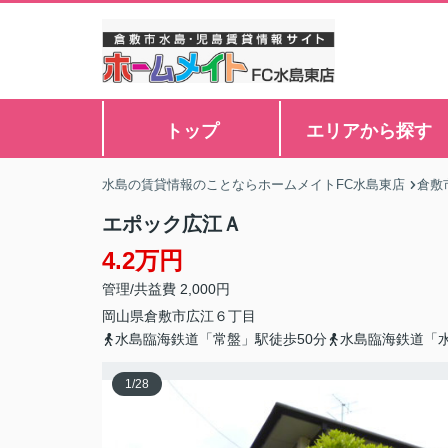
トップ
エリアから探す
水島の賃貸情報のことならホームメイトFC水島東店
倉敷
エポック広江Ａ
4.2万円
管理/共益費 2,000円
岡山県
倉敷市
広江
６丁目
水島臨海鉄道「常盤」駅徒歩50分
水島臨海鉄道「水
1
/
28