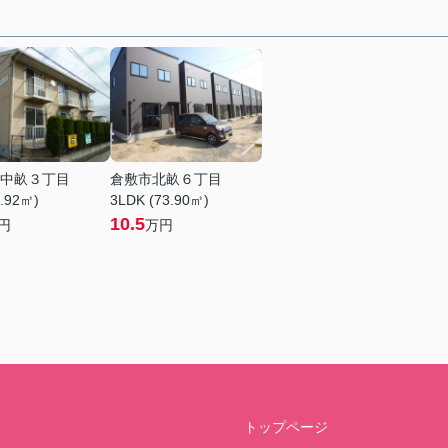
中畝３丁目
倉敷市北畝６丁目
5.92㎡)
3LDK (73.90㎡)
10.5
円
万円
トップページ