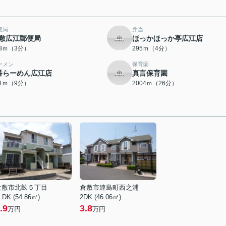
便局
弁当
敷広江郵便局
ほっかほっか亭広江店
98ｍ（3分）
295ｍ（4分）
ーメン
保育園
番らーめん広江店
真言保育園
51ｍ（9分）
2004ｍ（26分）
倉敷市北畝５丁目
倉敷市連島町西之浦
LDK (54.86㎡)
2DK (46.06㎡)
.9
3.8
万円
万円