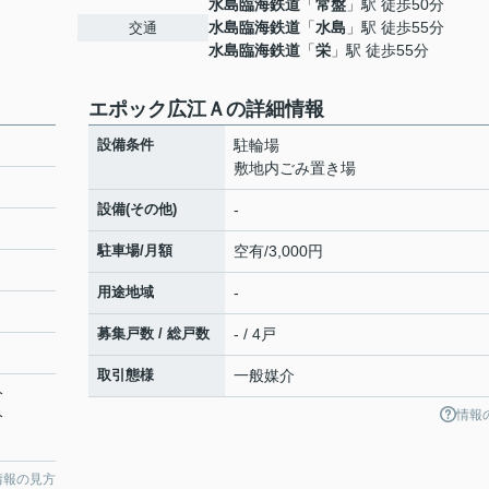
水島臨海鉄道
「
常盤
」駅 徒歩50分
水島臨海鉄道
「
水島
」駅 徒歩55分
交通
水島臨海鉄道
「
栄
」駅 徒歩55分
エポック広江Ａの詳細情報
設備条件
駐輪場
敷地内ごみ置き場
設備(その他)
-
駐車場/月額
空有/3,000円
用途地域
-
募集戸数 / 総戸数
- / 4戸
取引態様
一般媒介
分
情報
分
情報の見方