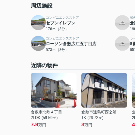
周辺施設
コンビニエンスストア
郵
セブンイレブン
倉
176ｍ（3分）
1
コンビニエンスストア
ラ
ローソン倉敷広江五丁目店
8
573ｍ（8分）
6
近隣の物件
倉敷市北畝４丁目
倉敷市連島町西之浦
2LDK (59.59㎡)
1K (26.72㎡)
2
7.9
3
4
万円
万円