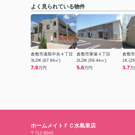
よく見られている物件
倉敷市連島中央４丁目
倉敷市東塚４丁目
倉敷市
3LDK (67.84㎡)
2LDK (59.44㎡)
1K (2
7.6
5.6
3.7
万円
万円
万
ホームメイトＦＣ水島東店
〒712-8043