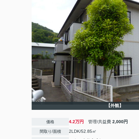
【外観】
4.2万円
管理/共益費
2,000円
価格
2LDK/52.85㎡
間取り/面積