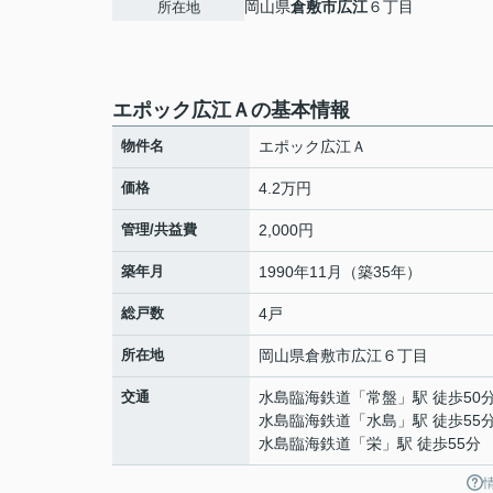
岡山県
倉敷市
広江
６丁目
所在地
エポック広江Ａの基本情報
物件名
エポック広江Ａ
価格
4.2万円
管理/共益費
2,000円
築年月
1990年11月（築35年）
総戸数
4戸
所在地
岡山県
倉敷市
広江
６丁目
交通
水島臨海鉄道
「
常盤
」駅 徒歩50
水島臨海鉄道
「
水島
」駅 徒歩55
水島臨海鉄道
「
栄
」駅 徒歩55分