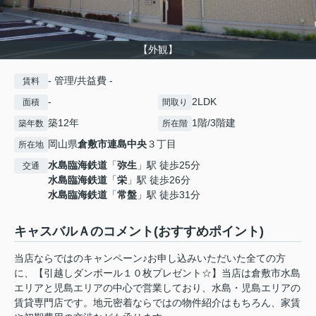
【外観】
- 管理/共益費 -
賃料
-
2LDK
面積
間取り
築12年
1階/3階建
築年数
所在階
岡山県
倉敷市
連島中央
３丁目
所在地
水島臨海鉄道
「
弥生
」駅 徒歩25分
交通
水島臨海鉄道
「
栄
」駅 徒歩26分
水島臨海鉄道
「
常盤
」駅 徒歩31分
キャスバルＡのコメント(おすすめポイント)
当店ならではのキャンペーン♪お申し込みいただいた全ての方
に、【引越しダンボール１０枚プレゼント☆】当店は倉敷市水島
エリアと児島エリアの中心で営業しており、水島・児島エリアの
賃貸専門店です。地元密着ならではの物件紹介はもちろん、家賃