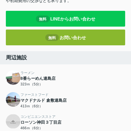
や初期費用の交渉なども承ります。
LINEからお問い合わせ
無料
お問い合わせ
無料
周辺施設
ラーメン
8番らーめん連島店
323ｍ（5分）
ファーストフード
マクドナルド 倉敷連島店
413ｍ（6分）
コンビニエンスストア
ローソン神田３丁目店
466ｍ（6分）