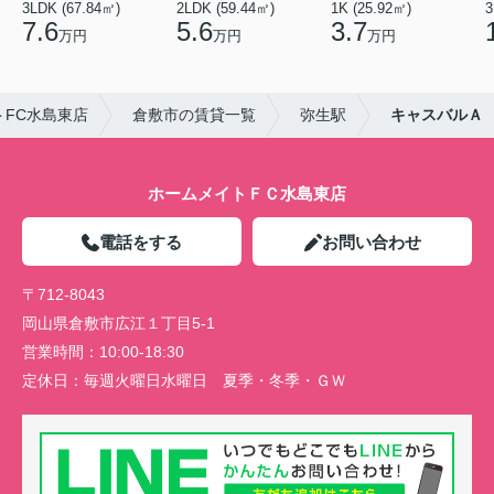
3LDK (67.84㎡)
2LDK (59.44㎡)
1K (25.92㎡)
3
7.6
5.6
3.7
万円
万円
万円
FC水島東店
倉敷市の賃貸一覧
弥生駅
キャスバルＡ
ホームメイトＦＣ水島東店
電話をする
お問い合わせ
〒712-8043
岡山県倉敷市広江１丁目5-1
営業時間：
10:00-18:30
定休日：
毎週火曜日水曜日 夏季・冬季・ＧＷ