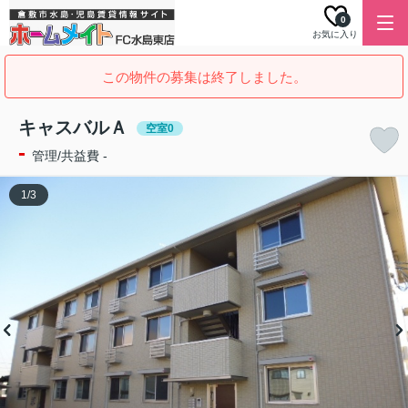
0
お気に入り
この物件の募集は終了しました。
キャスバルＡ
空室0
-
管理/共益費 -
1
/
3