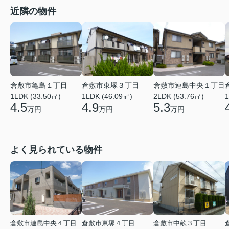
近隣の物件
倉敷市亀島１丁目
倉敷市東塚３丁目
倉敷市連島中央１丁目
1LDK (33.50㎡)
1LDK (46.09㎡)
2LDK (53.76㎡)
1
4.5
4.9
5.3
万円
万円
万円
よく見られている物件
倉敷市連島中央４丁目
倉敷市東塚４丁目
倉敷市中畝３丁目