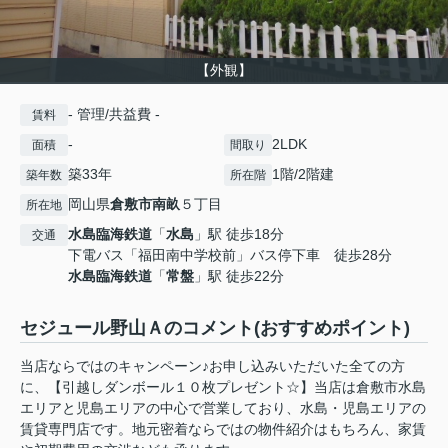
【外観】
- 管理/共益費 -
賃料
-
2LDK
面積
間取り
築33年
1階/2階建
築年数
所在階
岡山県
倉敷市
南畝
５丁目
所在地
水島臨海鉄道
「
水島
」駅 徒歩18分
交通
下電バス「福田南中学校前」バス停下車 徒歩28分
水島臨海鉄道
「
常盤
」駅 徒歩22分
セジュール野山Ａのコメント(おすすめポイント)
当店ならではのキャンペーン♪お申し込みいただいた全ての方
に、【引越しダンボール１０枚プレゼント☆】当店は倉敷市水島
エリアと児島エリアの中心で営業しており、水島・児島エリアの
賃貸専門店です。地元密着ならではの物件紹介はもちろん、家賃