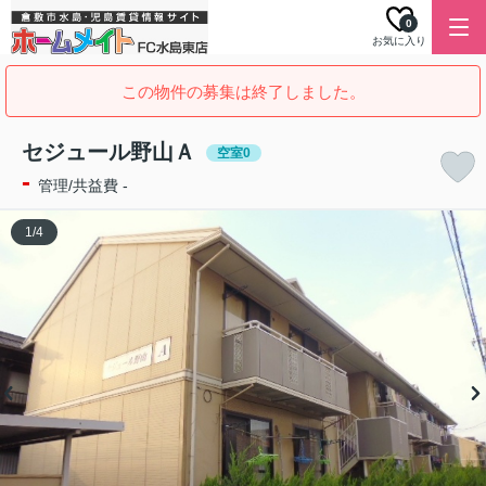
0
お気に入り
この物件の募集は終了しました。
セジュール野山Ａ
空室0
-
管理/共益費 -
1
/
4