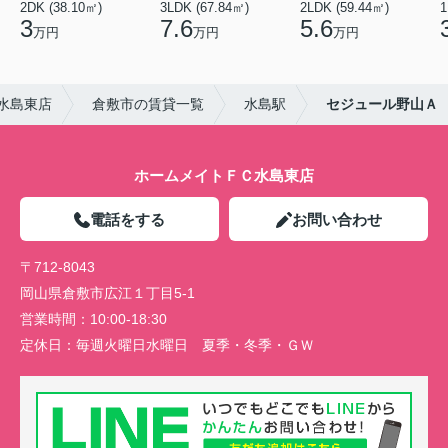
2DK (38.10㎡)
3LDK (67.84㎡)
2LDK (59.44㎡)
1
3
7.6
5.6
万円
万円
万円
水島東店
倉敷市の賃貸一覧
水島駅
セジュール野山Ａ
ホームメイトＦＣ水島東店
電話をする
お問い合わせ
〒712-8043
岡山県倉敷市広江１丁目5-1
営業時間：
10:00-18:30
定休日：
毎週火曜日水曜日 夏季・冬季・ＧＷ