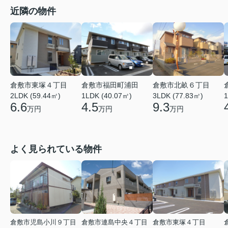
近隣の物件
倉敷市東塚４丁目
倉敷市福田町浦田
倉敷市北畝６丁目
2LDK (59.44㎡)
1LDK (40.07㎡)
3LDK (77.83㎡)
1
6.6
4.5
9.3
万円
万円
万円
よく見られている物件
倉敷市児島小川９丁目
倉敷市連島中央４丁目
倉敷市東塚４丁目