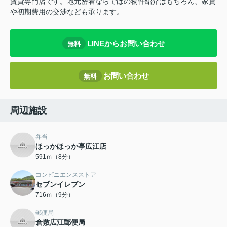
賃貸専門店です。地元密着ならではの物件紹介はもちろん、家賃
や初期費用の交渉なども承ります。
LINEからお問い合わせ
無料
お問い合わせ
無料
周辺施設
弁当
ほっかほっか亭広江店
591ｍ（8分）
コンビニエンスストア
セブンイレブン
716ｍ（9分）
郵便局
倉敷広江郵便局