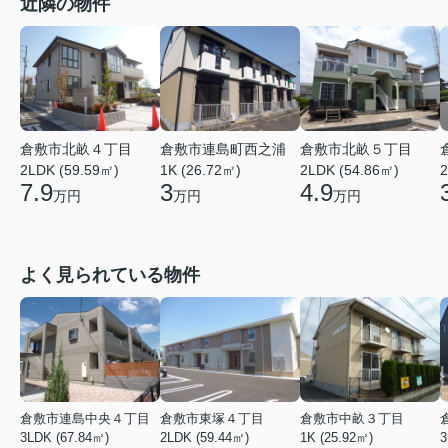
近隣の物件
倉敷市北畝４丁目
倉敷市連島町西之浦
倉敷市北畝５丁目
2LDK (59.59㎡)
1K (26.72㎡)
2LDK (54.86㎡)
2
7.9
3
4.9
万円
万円
万円
よく見られている物件
倉敷市連島中央４丁目
倉敷市東塚４丁目
倉敷市中畝３丁目
3LDK (67.84㎡)
2LDK (59.44㎡)
1K (25.92㎡)
3