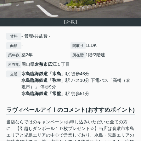
【外観】
- 管理/共益費 -
賃料
-
1LDK
面積
間取り
築2年
1階/2階建
築年数
所在階
岡山県
倉敷市
広江
１丁目
所在地
水島臨海鉄道
「
水島
」駅 徒歩46分
交通
水島臨海鉄道
「
弥生
」駅 バス10分 下電バス「高橋（倉
敷市）」 停歩9分
水島臨海鉄道
「
常盤
」駅 徒歩51分
ラヴィベールアイⅠのコメント(おすすめポイント)
当店ならではのキャンペーン♪お申し込みいただいた全ての方
に、【引越しダンボール１０枚プレゼント☆】当店は倉敷市水島
エリアと児島エリアの中心で営業しており、水島・児島エリアの