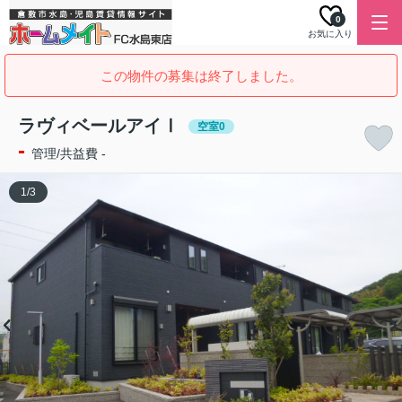
0
お気に入り
この物件の募集は終了しました。
ラヴィベールアイⅠ
空室0
-
管理/共益費 -
1
/
3