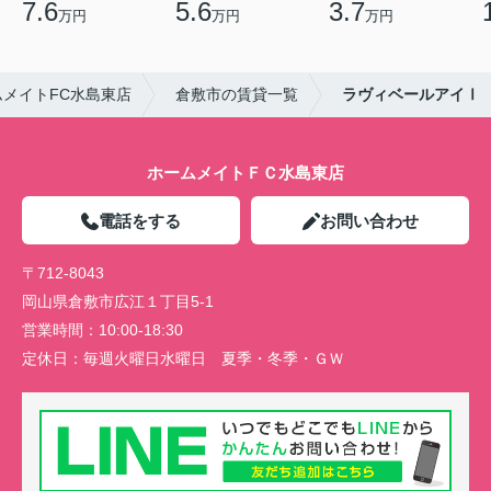
7.6
5.6
3.7
万円
万円
万円
メイトFC水島東店
倉敷市の賃貸一覧
ラヴィベールアイⅠ
ホームメイトＦＣ水島東店
電話をする
お問い合わせ
〒712-8043
岡山県倉敷市広江１丁目5-1
営業時間：
10:00-18:30
定休日：
毎週火曜日水曜日 夏季・冬季・ＧＷ