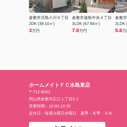
倉敷市児島小川９丁目
倉敷市連島中央４丁目
倉敷市
2DK (38.10㎡)
3LDK (67.84㎡)
2LDK 
3
7.6
5.6
万円
万円
万
ホームメイトＦＣ水島東店
〒712-8043
岡山県倉敷市広江１丁目5-1
営業時間：
10:00-18:30
定休日：
毎週火曜日水曜日 夏季・冬季・ＧＷ