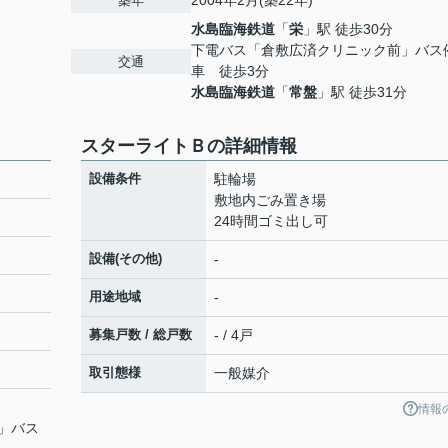
2004年2月(築22年)
築年
水島臨海鉄道
「
栄
」駅 徒歩30分
下電バス「倉敷広済クリニック前」バス
交通
車 徒歩3分
水島臨海鉄道
「
常盤
」駅 徒歩31分
スターライトＢの詳細情報
設備条件
駐輪場
敷地内ごみ置き場
24時間ゴミ出し可
設備(その他)
-
用途地域
-
募集戸数 / 総戸数
- / 4戸
取引態様
一般媒介
情報
」バス