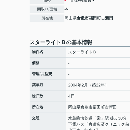
-
管理/共益費
-
価格
-/-
間取り/面積
岡山県
倉敷市
福田町古新田
所在地
スターライトＢの基本情報
物件名
スターライトＢ
価格
-
管理/共益費
-
築年月
2004年2月（築22年）
総戸数
4戸
所在地
岡山県
倉敷市
福田町古新田
交通
水島臨海鉄道
「
栄
」駅 徒歩30分
下電バス「倉敷広済クリニック前