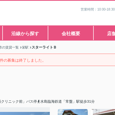
営業時間：10:00-1
沿線から探す
会社概要
店
スターライトＢ
市の賃貸一覧
栄駅
件の募集は終了しました。
済クリニック前」バス停
水島臨海鉄道「常盤」駅徒歩31分