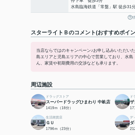
停下車 徒歩3分
水島臨海鉄道
「
常盤
」駅 徒歩31
スターライトＢのコメント(おすすめポイン
当店ならではのキャンペーン♪お申し込みいただい
島エリアと児島エリアの中心で営業しており、水島
ん、家賃や初期費用の交渉なども承ります。
周辺施設
ドラッグストア
ド
スーパードラッグひまわり 中畝店
ザ
1419ｍ（18分）
1
生活雑貨店
デ
ＧＵ
ダ
1796ｍ（23分）
2