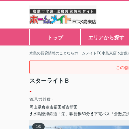
トップ
エリアから探す
水島の賃貸情報のことならホームメイトFC水島東店
倉敷
この物
スターライトＢ
-
管理/共益費 -
岡山県
倉敷市
福田町古新田
水島臨海鉄道「栄」駅徒歩30分
下電バス「倉敷広
1
/
3