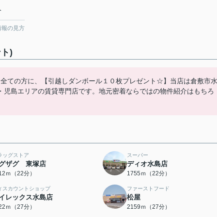
分
情報の見方
ト)
た全ての方に、【引越しダンボール１０枚プレゼント☆】当店は倉敷市
・児島エリアの賃貸専門店です。地元密着ならではの物件紹介はもちろ
ラッグストア
スーパー
グザグ 東塚店
ディオ水島店
712ｍ（22分）
1755ｍ（22分）
ィスカウントショップ
ファーストフード
イレックス水島店
松屋
122ｍ（27分）
2159ｍ（27分）