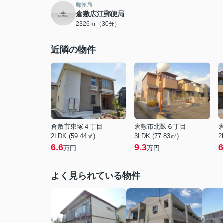
郵便局
倉敷広江郵便局
2326ｍ（30分）
近隣の物件
倉敷市東塚４丁目
倉敷市北畝６丁目
2LDK (59.44㎡)
3LDK (77.83㎡)
2
6.6
9.3
6
万円
万円
よく見られている物件