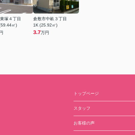
東塚４丁目
倉敷市中畝３丁目
(59.44㎡)
1K (25.92㎡)
3.7
円
万円
トップページ
スタッフ
お客様の声