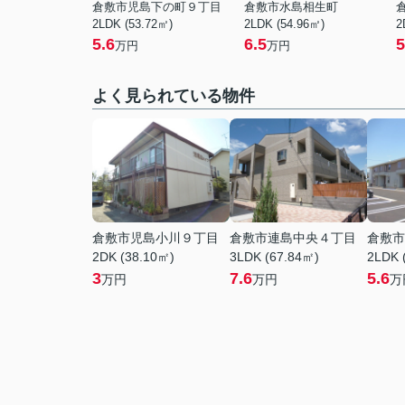
倉敷市児島下の町９丁目
倉敷市水島相生町
2LDK (53.72㎡)
2LDK (54.96㎡)
2
5.6
6.5
5
万円
万円
よく見られている物件
倉敷市児島小川９丁目
倉敷市連島中央４丁目
倉敷市
2DK (38.10㎡)
3LDK (67.84㎡)
2LDK 
3
7.6
5.6
万円
万円
万