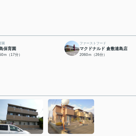
育園
ファーストフード
島保育園
マクドナルド 倉敷連島店
350ｍ（17分）
2060ｍ（26分）