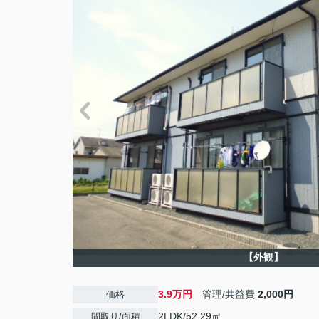
【外観】
3.9万円
管理/共益費
2,000円
価格
2LDK/52.29㎡
間取り/面積