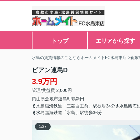
トップ
エリアから探す
水島の賃貸情報のことならホームメイトFC水島東店
倉敷
ビアン連島D
3.9万円
管理/共益費 2,000円
岡山県
倉敷市
連島町鶴新田
水島臨海鉄道「三菱自工前」駅徒歩34分
水島臨海
水島臨海鉄道「水島」駅徒歩36分
1
/
27