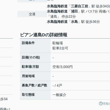
水島臨海鉄道
「
三菱自工前
」駅 徒歩34
水島臨海鉄道
「
浦田
」駅 バス7分 両備バ
交通
「連島」 停歩22分
水島臨海鉄道
「
水島
」駅 徒歩36分
ビアン連島Dの詳細情報
設備条件
駐輪場
駐車2台可
設備(その他)
-
駐車場/月額
空有/3,000円
用途地域
-
募集戸数 / 総戸数
- / 4戸
取引態様
一般媒介
歩34
情報
 両備バ