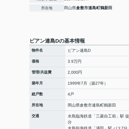
岡山県
倉敷市
連島町鶴新田
所在地
ビアン連島Dの基本情報
物件名
ビアン連島D
価格
3.9万円
管理/共益費
2,000円
築年月
1999年7月（築27年）
総戸数
4戸
所在地
岡山県
倉敷市
連島町鶴新田
交通
水島臨海鉄道
「
三菱自工前
」駅 徒
分
水島臨海鉄道
「
浦田
」駅 バス7分