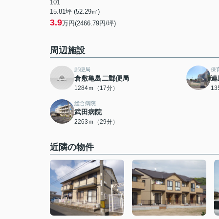
101
15.81坪 (52.29㎡)
3.9
万円(2466.79円/坪)
周辺施設
郵便局
保
倉敷亀島二郵便局
連
1284ｍ（17分）
1
総合病院
武田病院
2263ｍ（29分）
近隣の物件