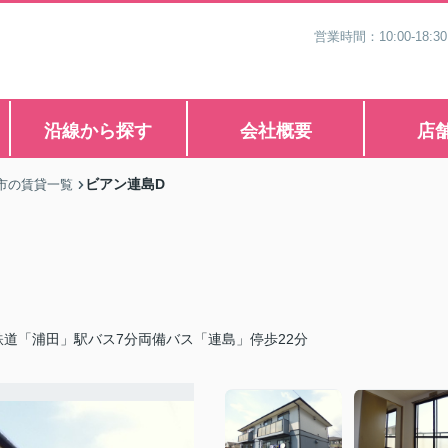
営業時間：10:00-1
沿線から探す
会社概要
店
ビアン連島D
市の賃貸一覧
鉄道「浦田」駅バス7分両備バス「連島」停歩22分