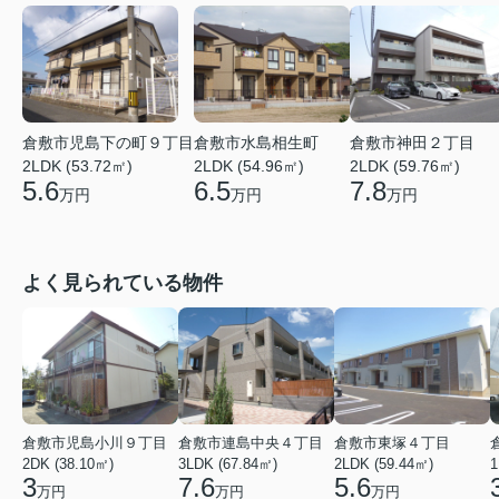
倉敷市児島下の町９丁目
倉敷市水島相生町
倉敷市神田２丁目
2LDK (53.72㎡)
2LDK (54.96㎡)
2LDK (59.76㎡)
5.6
6.5
7.8
万円
万円
万円
よく見られている物件
倉敷市児島小川９丁目
倉敷市連島中央４丁目
倉敷市東塚４丁目
2DK (38.10㎡)
3LDK (67.84㎡)
2LDK (59.44㎡)
1
3
7.6
5.6
万円
万円
万円