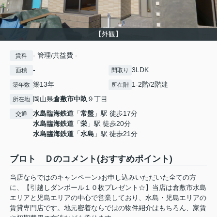
【外観】
- 管理/共益費 -
賃料
-
3LDK
面積
間取り
築13年
1-2階/2階建
築年数
所在階
岡山県
倉敷市
中畝
９丁目
所在地
水島臨海鉄道
「
常盤
」駅 徒歩17分
交通
水島臨海鉄道
「
栄
」駅 徒歩20分
水島臨海鉄道
「
水島
」駅 徒歩21分
ブロト Ｄのコメント(おすすめポイント)
当店ならではのキャンペーン♪お申し込みいただいた全ての方
に、【引越しダンボール１０枚プレゼント☆】当店は倉敷市水島
エリアと児島エリアの中心で営業しており、水島・児島エリアの
賃貸専門店です。地元密着ならではの物件紹介はもちろん、家賃