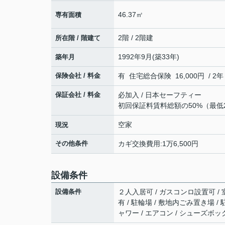
46.37㎡
専有面積
2階 / 2階建
所在階 / 階建て
1992年9月(築33年)
築年月
保険会社 / 料金
有 住宅総合保険 16,000円 / 2年
保証会社 / 料金
必加入 / 日本セーフティー
初回保証料賃料総額の50%（最低2
空家
現況
その他条件
カギ交換費用:1万6,500円
設備条件
設備条件
２人入居可 / ガスコンロ設置可 / 室
有 / 駐輪場 / 敷地内ごみ置き場 /
ャワー / エアコン / シューズボック