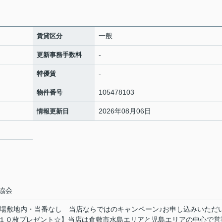
一般
賃貸区分
-
更新事務手数料
-
特優賃
105478103
物件番号
2026年08月06日
情報更新日
協会
置き場敷地内・当番なし 当店ならではのキャンペーン♪お申し込みいただ
１０枚プレゼント☆】当店は倉敷市水島エリアと児島エリアの中心で営