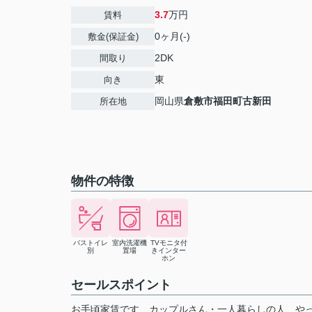
3.7
万円
賃料
0ヶ月(-)
敷金(保証金)
2DK
間取り
東
向き
岡山県
倉敷市
福田町古新田
所在地
物件の特徴
バストイレ
室内洗濯機
TVモニタ付
別
置場
きインター
ホン
セールスポイント
お手頃家賃です、カップルさん・一人暮らしの人、や