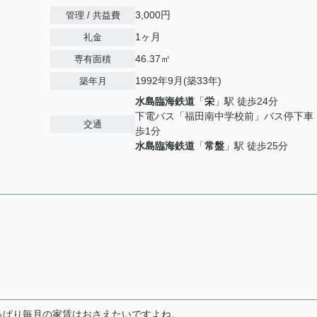
3,000円
管理 / 共益費
1ヶ月
礼金
46.37㎡
専有面積
1992年9月(築33年)
築年月
水島臨海鉄道
「
栄
」駅 徒歩24分
下電バス「福田南中学校前」バス停下車
交通
歩1分
水島臨海鉄道
「
常盤
」駅 徒歩25分
っぱり毎月の家賃はおさえたいですよね。