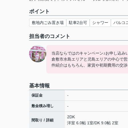
ポイント
敷地内ごみ置き場
駐車2台可
シャワー
バルコ
担当者のコメント
当店ならではのキャンペーン♪お申し込み
倉敷市水島エリアと児島エリアの中心で営
件紹介はもちろん、家賃や初期費用の交渉
基本情報
-
保証金
敷金積み増し
-
2DK
間取り / 詳細
洋室 6.0帖 1室
/
DK 9.0帖 2室