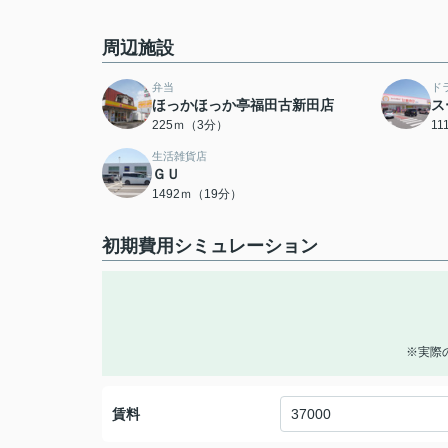
周辺施設
弁当
ド
ほっかほっか亭福田古新田店
ス
225ｍ（3分）
1
生活雑貨店
ＧＵ
1492ｍ（19分）
初期費用シミュレーション
※実際
賃料