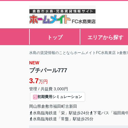
トップ
エリアから探す
水島の賃貸情報のことならホームメイトFC水島東店
倉敷
NEW
プチパール777
3.7
万円
管理 / 共益費 3,000円
初期費用シミュレーション
岡山県
倉敷市
福田町古新田
水島臨海鉄道「栄」駅徒歩24分
下電バス「福田南
水島臨海鉄道「常盤」駅徒歩25分