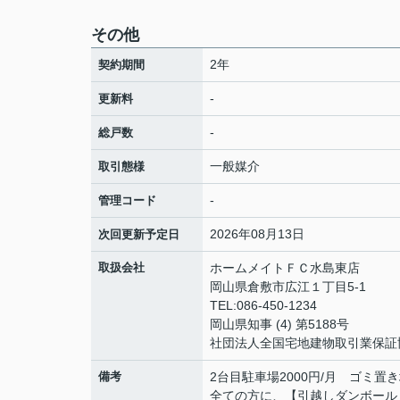
その他
2年
契約期間
-
更新料
-
総戸数
一般媒介
取引態様
-
管理コード
2026年08月13日
次回更新予定日
取扱会社
ホームメイトＦＣ水島東店
岡山県倉敷市広江１丁目5-1
TEL:086-450-1234
岡山県知事 (4) 第5188号
社団法人全国宅地建物取引業保証
備考
2台目駐車場2000円/月 ゴミ
全ての方に、【引越しダンボール