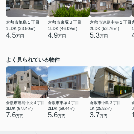
倉敷市亀島１丁目
倉敷市東塚３丁目
倉敷市連島中央１丁目
1LDK (33.50㎡)
1LDK (46.09㎡)
2LDK (53.76㎡)
1
4.5
4.9
5.3
万円
万円
万円
よく見られている物件
倉敷市連島中央４丁目
倉敷市東塚４丁目
倉敷市中畝３丁目
3LDK (67.84㎡)
2LDK (59.44㎡)
1K (25.92㎡)
3
7.6
5.6
3.7
万円
万円
万円