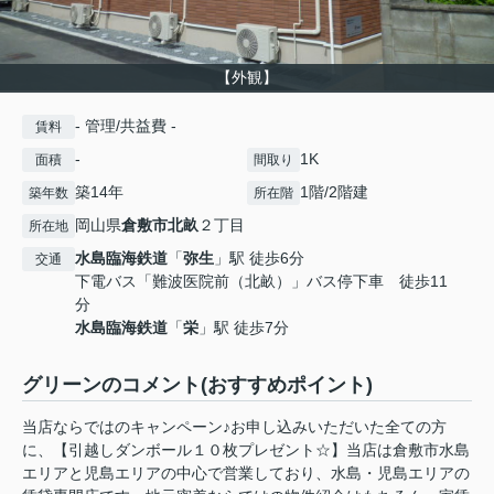
【外観】
- 管理/共益費 -
賃料
-
1K
面積
間取り
築14年
1階/2階建
築年数
所在階
岡山県
倉敷市
北畝
２丁目
所在地
水島臨海鉄道
「
弥生
」駅 徒歩6分
交通
下電バス「難波医院前（北畝）」バス停下車 徒歩11
分
水島臨海鉄道
「
栄
」駅 徒歩7分
グリーンのコメント(おすすめポイント)
当店ならではのキャンペーン♪お申し込みいただいた全ての方
に、【引越しダンボール１０枚プレゼント☆】当店は倉敷市水島
エリアと児島エリアの中心で営業しており、水島・児島エリアの