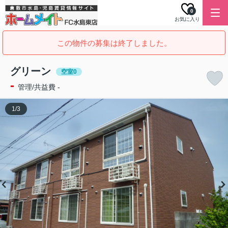
0
お気に入り
この物件の募集は終了しました。
グリーン
空室0
-
管理/共益費 -
1
/
3